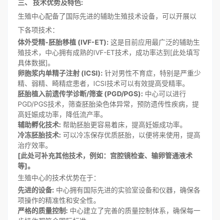
三、 技术优势及特色:
生殖中心配备了国际先进的辅助生殖技术设备，可以开展以
下各项技术：
体外受精-胚胎移植 (IVF-ET):
这是目前应用最广泛的辅助生
殖技术，中心拥有成熟的IVF-ET技术，成功率达到[此处填写
具体数据]。
卵胞浆内单精子注射 (ICSI):
针对男性不育症，特别是严重少
精、弱精、畸精症患者，ICSI技术可以有效提高受精率。
胚胎植入前遗传学诊断/筛查 (PGD/PGS):
中心可以进行
PGD/PGS技术，筛查胚胎染色体异常，预防遗传性疾病，提
高妊娠成功率，降低流产率。
辅助孵化技术:
帮助胚胎更容易着床，提高妊娠成功率。
冷冻胚胎技术:
可以冷冻保存优质胚胎，以便将来使用，提高
治疗效率。
[此处可补充其他技术，例如：宫腔镜检查、输卵管通液术
等]。
生殖中心的技术优势在于：
先进的设备:
中心拥有国际先进的实验室设备和仪器，确保各
项操作的精准性和安全性。
严格的质量控制:
中心建立了完善的质量控制体系，确保每一