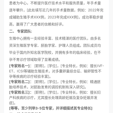
患者为中心，不断提升医疗技术水平和服务质量，年手术量
逐年攀升，[此处填写近几年的手术量数据，例如：2022年完
成辅助生殖手术XXX例，2023年完成XXX例]，成功率稳步提
高，赢得了广大患者的信赖和好评。
二、 专家团队:
生殖中心拥有一支经验丰富、技术精湛的医疗团队，由多名
资深生殖医学专家、胚胎学家、护理人员组成。团队成员均
毕业于国内外知名医学院校，并拥有多年的临床经验，在不
孕不育诊疗领域取得了显著成绩。
[专家姓名一]：
[职称]，[学位]，[专业特长，例如：擅长IVF-
ET、ICSI等辅助生殖技术，对多囊卵巢综合征、输卵管性不
孕等疾病的诊疗经验丰富]。
[专家姓名二]：
[职称]，[学位]，[专业特长，例如：精通胚
胎培养技术，对胚胎发育的调控机制有深入研究]。
[专家姓名三]：
[职称]，[学位]，[专业特长，例如：擅长妇
产科疾病的诊疗，尤其擅长处理高龄妊娠及复杂妊娠并发
症]。
[等等，至少列举3-5位专家，并详细描述其专业特长]