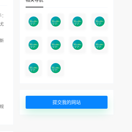
手：
尤
新
提交我的网站
规