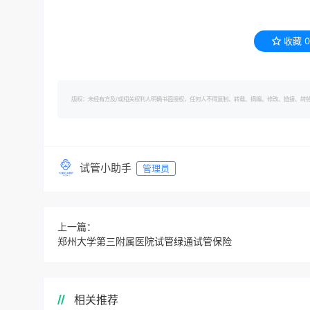
收藏
0
版权：未经有方及/或相关权利人明确书面授权，任何人不得复制、转载、摘编、修改、链接、转帖有方的内容。 转
试管小助手
管理员
上一篇：
郑州大学第三附属医院试管绿通试管保险
相关推荐