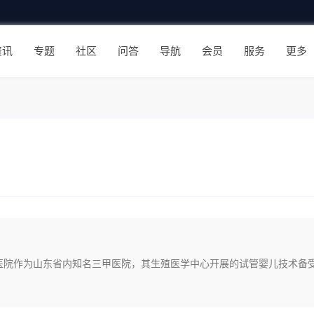
资讯
专题
社区
问答
导航
会员
服务
更多
顶医院作为山东省内知名三甲医院，其生殖医学中心开展的试管婴儿技术备