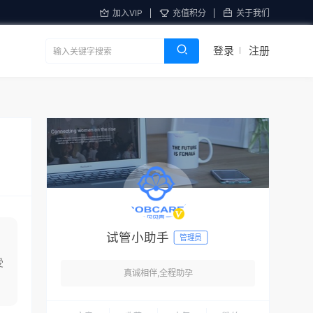
加入VIP
充值积分
关于我们
登录
注册
试管小助手
管理员
受
真诚相伴,全程助孕