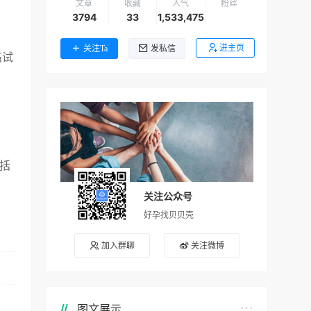
文章
收藏
人气
粉丝
3794
33
1,533,475
进主页
关注Ta
发私信
高试
括
关注公众号
好孕找贝贝壳
加入群聊
关注微博
图文展示