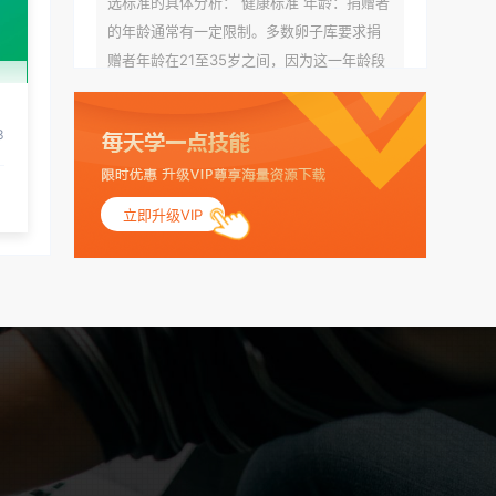
选标准的具体分析： 健康标准 年龄：捐赠者
的年龄通常有一定限制。多数卵子库要求捐
赠者年龄在21至35岁之间，因为这一年龄段
女性的卵子质量相对较高。不过，不同卵子
库的具体年龄要求可能有所不同。 身体质量
3
指数（BMI）：捐赠者的BMI通常需要在正常
范围内，以确保其身体健康状况良好。过高
的BMI可能与多种健康问题相关联，包括不孕
立即升级VIP
症和妊娠并发症。 生殖健康：捐赠者需要有
规律的月经期，无生殖障碍或异常问题。此
外，还需要进行详细的妇科检查，以确保其
生殖系统的健康。 遗传病史与家族病史：捐
赠者及其家庭成员需要无严重的遗传病史、
精神病史和传染病史。这通常需要通过基因
检测、家族史调查和医疗记录审查来确定。
传染病检查：捐赠者需要进行全面的传染病
检查，包括乙肝、丙肝、HIV、梅毒等。这些
检查旨在确保捐赠者未携带任何可传染给受