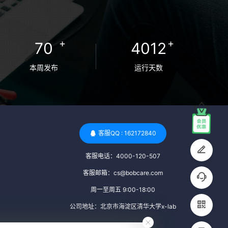
卵者的病原体。 药物与生活习惯：捐赠者需
要是非尼古丁使用者、非吸烟者、非吸毒
者，并且未使用可能影响卵子质量的药物，
+
+
70
4012
如某些精神药物和避孕植入物。 学历与心理
标准 学历要求：部分卵子库对捐赠者的学历
本周发布
运行天数
有一定要求，但这并非普遍标准。一些卵子
库可能更倾向于选择受过高等教育的女性作
为捐赠者，但这并不是绝对的筛选条件。 心
理状态评估：捐赠者需要进行心理状态评
估，以确定其对捐赠过程的态度、理解可能
客服QQ : 162172840
遇到的问题以及未来与受卵者的关系。这有
客服电话：4000-120-507
助于确保捐赠者在捐赠过程中保持积极的心
态，并理解其捐赠行为的意义。 其他标准 责
客服邮箱：cs@bobcare.com
任心与沟通能力：由于捐卵过程的时间不确
周一至周五 9:00-18:00
定性，捐赠者需要有责任心，善于沟通，并
公司地址：北京市海淀区清华大学x-lab
尊重预约和时间表。这有助于确保捐赠周期
的顺利进行，并保障受卵者的权益。 面试与