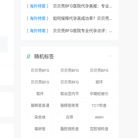
[ 海外特需 ]
贝贝壳BFG医院代孕喜报：专业代孕让生命延续更简单
[ 海外特需 ]
如何保障代孕高成功率？贝贝壳BFG医院专业代孕方案解析
[ 海外特需 ]
贝贝壳BFG医院专业代孕点评：高成功率背后的医疗神话
随机标签
贝贝壳BFG
贝贝壳BFG
贝贝壳BFG
医院：为赴
医院：总体
医院推出
贝贝壳BFG
贝贝壳BFG
放环
吉尔吉斯斯
满意度
“荣耀计
医院
医院发布
取环
取出宫内节
中期妊娠引
坦就诊患者
96.3%，“医
划”：抱娃
Genebank
《单身男性
育器
产术
一站式服务
疗技术”和
风险为零
输精管复通
输精管绝育
TCT检查
资源库志愿
海外辅助生
“法律支持”
术
术
者突破500
殖指南（吉
染色体
白带
AMH
得分最高
名
国版）》
输卵管
腹腔镜检查
宫腔镜检查