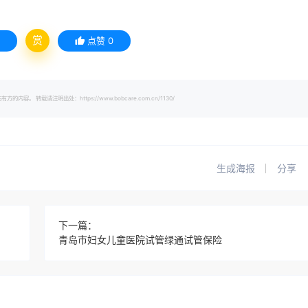
赏
点赞
0
载请注明出处：https://www.bobcare.com.cn/1130/
生成海报
分享
下一篇：
青岛市妇女儿童医院试管绿通试管保险