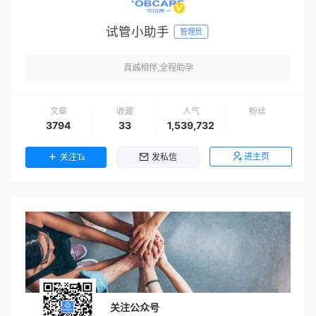
试管小助手
管理员
真诚相伴,全程助孕
文章
收藏
人气
粉丝
3794
33
1,539,732
进主页
关注Ta
发私信
关注公众号