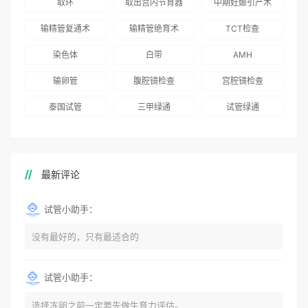
取环
取出宫内节育器
中期妊娠引产术
务
术”和“法律支持”
志愿者突破500名
辅助生殖指南（吉
得分最高
输精管复通术
输精管绝育术
TCT检查
国版）》
染色体
白带
AMH
输卵管
腹腔镜检查
宫腔镜检查
泰国试管
三甲绿通
试管绿通
最新评论
试管小助手：
没有最好的，只有最适合的
试管小助手：
选择冻卵之前一定要先做生育力评估。