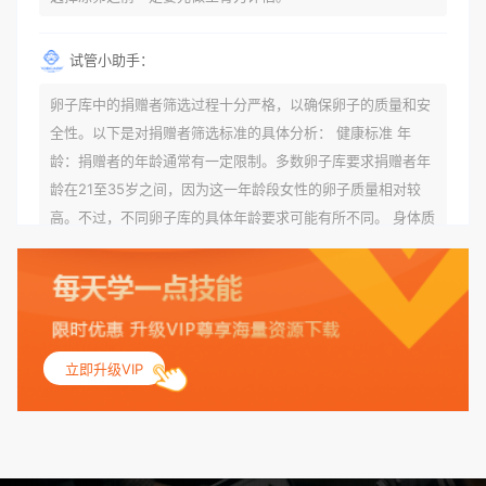
试管小助手：
卵子库中的捐赠者筛选过程十分严格，以确保卵子的质量和安
全性。以下是对捐赠者筛选标准的具体分析： 健康标准 年
龄：捐赠者的年龄通常有一定限制。多数卵子库要求捐赠者年
龄在21至35岁之间，因为这一年龄段女性的卵子质量相对较
高。不过，不同卵子库的具体年龄要求可能有所不同。 身体质
量指数（BMI）：捐赠者的BMI通常需要在正常范围内，以确
保其身体健康状况良好。过高的BMI可能与多种健康问题相关
联，包括不孕症和妊娠并发症。 生殖健康：捐赠者需要有规律
的月经期，无生殖障碍或异常问题。此外，还需要进行详细的
妇科检查，以确保其生殖系统的健康。 遗传病史与家族病史：
立即升级VIP
捐赠者及其家庭成员需要无严重的遗传病史、精神病史和传染
病史。这通常需要通过基因检测、家族史调查和医疗记录审查
来确定。 传染病检查：捐赠者需要进行全面的传染病检查，包
括乙肝、丙肝、HIV、梅毒等。这些检查旨在确保捐赠者未携