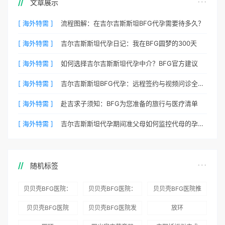
文章展示
[ 海外特需 ]
流程图解：在吉尔吉斯斯坦BFG代孕需要待多久？
[ 海外特需 ]
吉尔吉斯斯坦代孕日记：我在BFG圆梦的300天
[ 海外特需 ]
如何选择吉尔吉斯斯坦代孕中介？BFG官方建议
[ 海外特需 ]
吉尔吉斯斯坦BFG代孕：远程签约与视频问诊全流程
[ 海外特需 ]
赴吉求子须知：BFG为您准备的旅行与医疗清单
[ 海外特需 ]
吉尔吉斯斯坦代孕期间准父母如何监控代母的孕期状态？
随机标签
贝贝壳BFG医院：
贝贝壳BFG医院：
贝贝壳BFG医院推
为赴吉尔吉斯斯坦
总体满意度
出“荣耀计划”：抱
贝贝壳BFG医院
贝贝壳BFG医院发
放环
就诊患者一站式服
96.3%，“医疗技
娃风险为零
Genebank资源库
布《单身男性海外