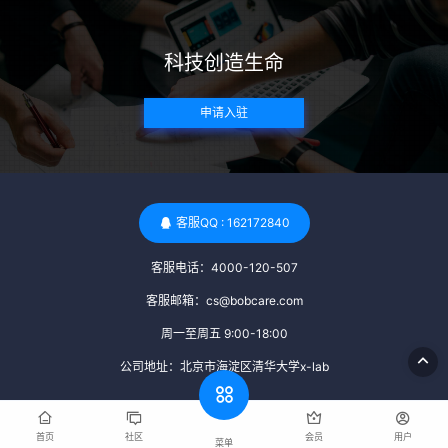
带任何可传染给受卵者的病原体。 药物与生活习惯：捐赠者需
要是非尼古丁使用者、非吸烟者、非吸毒者，并且未使用可能
科技创造生命
影响卵子质量的药物，如某些精神药物和避孕植入物。 学历与
心理标准 学历要求：部分卵子库对捐赠者的学历有一定要求，
申请入驻
但这并非普遍标准。一些卵子库可能更倾向于选择受过高等教
育的女性作为捐赠者，但这并不是绝对的筛选条件。 心理状态
评估：捐赠者需要进行心理状态评估，以确定其对捐赠过程的
态度、理解可能遇到的问题以及未来与受卵者的关系。这有助
于确保捐赠者在捐赠过程中保持积极的心态，并理解其捐赠行
客服QQ : 162172840
为的意义。 其他标准 责任心与沟通能力：由于捐卵过程的时
客服电话：4000-120-507
间不确定性，捐赠者需要有责任心，善于沟通，并尊重预约和
时间表。这有助于确保捐赠周期的顺利进行，并保障受卵者的
客服邮箱：cs@bobcare.com
权益。 面试与筛选流程：捐赠者通常需要经过面试和严格的筛
周一至周五 9:00-18:00
选流程。这包括提交个人照片、视频、身份证照片以及学历证
公司地址：北京市海淀区清华大学x-lab
明等材料，并接受卵子库的全面审查和评估。 综上所述，卵子
库中的捐赠者筛选过程涉及多个方面，包括健康、学历、心理
和其他标准。这些标准旨在确保捐赠者的身体健康状况良好，
首页
社区
会员
用户
菜单