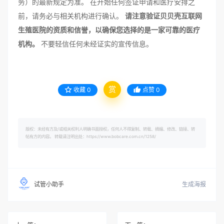
务）的最新规定为准。 在开始任何签证申请和医疗安排之
前，请务必与相关机构进行确认。
请注意验证贝贝壳互联网
生殖医院的资质和信誉，以确保您选择的是一家可靠的医疗
机构。
不要轻信任何未经证实的宣传信息。
赏
收藏
0
点赞
0
版权：未经有方及/或相关权利人明确书面授权，任何人不得复制、转载、摘编、修改、链接、转
帖有方的内容。 转载请注明出处：https://www.bobcare.com.cn/1258/
生成海报
试管小助手