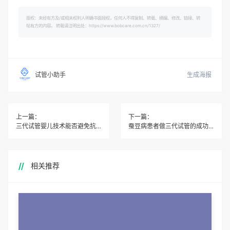
版权：未经有方及/或相关权利人明确书面授权，任何人不得复制、转载、摘编、修改、链接、转
帖有方的内容。 转载请注明出处：https://www.bobcare.com.cn/1327/
生成海报
试管小助手
上一篇：
下一篇：
三代试管婴儿技术能否避免抗维生素D佝偻病的遗传？
蚕豆病患者做三代试管的成功率与普通人相比有何差异？
相关推荐