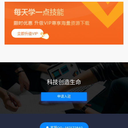
量指数（BMI）：捐赠者的BMI通常需要在正常范围内，以确
保其身体健康状况良好。过高的BMI可能与多种健康问题相关
联，包括不孕症和妊娠并发症。 生殖健康：捐赠者需要有规律
的月经期，无生殖障碍或异常问题。此外，还需要进行详细的
妇科检查，以确保其生殖系统的健康。 遗传病史与家族病史：
立即升级VIP
捐赠者及其家庭成员需要无严重的遗传病史、精神病史和传染
病史。这通常需要通过基因检测、家族史调查和医疗记录审查
来确定。 传染病检查：捐赠者需要进行全面的传染病检查，包
括乙肝、丙肝、HIV、梅毒等。这些检查旨在确保捐赠者未携
带任何可传染给受卵者的病原体。 药物与生活习惯：捐赠者需
要是非尼古丁使用者、非吸烟者、非吸毒者，并且未使用可能
科技创造生命
影响卵子质量的药物，如某些精神药物和避孕植入物。 学历与
心理标准 学历要求：部分卵子库对捐赠者的学历有一定要求，
申请入驻
但这并非普遍标准。一些卵子库可能更倾向于选择受过高等教
育的女性作为捐赠者，但这并不是绝对的筛选条件。 心理状态
评估：捐赠者需要进行心理状态评估，以确定其对捐赠过程的
态度、理解可能遇到的问题以及未来与受卵者的关系。这有助
于确保捐赠者在捐赠过程中保持积极的心态，并理解其捐赠行
客服QQ : 162172840