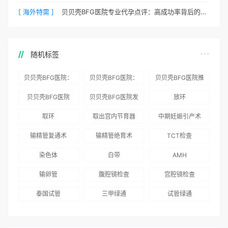
[ 海外特需 ]
贝贝壳BFG医院专业代孕点评：高成功率背后的医疗神话
随机标签
贝贝壳BFG医院：
贝贝壳BFG医院：
贝贝壳BFG医院推
为赴吉尔吉斯斯坦
总体满意度
出“荣耀计划”：抱
贝贝壳BFG医院
贝贝壳BFG医院发
放环
就诊患者一站式服
96.3%，“医疗技
娃风险为零
Genebank资源库
布《单身男性海外
取环
取出宫内节育器
中期妊娠引产术
务
术”和“法律支持”
志愿者突破500名
辅助生殖指南（吉
得分最高
输精管复通术
输精管绝育术
TCT检查
国版）》
染色体
白带
AMH
输卵管
腹腔镜检查
宫腔镜检查
泰国试管
三甲绿通
试管绿通