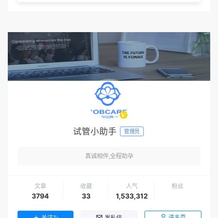
试管小助手
管理员
真诚相伴,全程助孕
文章
收藏
人气
粉丝
3794
33
1,533,312
进主页
关注Ta
发私信