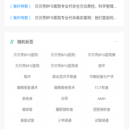
[ 海外特需 ]
贝贝壳BFG医院专业代孕全方位质控，科学管理生育每一步
[ 海外特需 ]
贝贝壳BFG医院专业代孕真实案例：他们是如何在这里圆梦的
随机标签
贝贝壳BFG医院：
贝贝壳BFG医院：
贝贝壳BFG医院推
为赴吉尔吉斯斯坦
总体满意度
出“荣耀计划”：抱
贝贝壳BFG医院
贝贝壳BFG医院发
放环
就诊患者一站式服
96.3%，“医疗技
娃风险为零
Genebank资源库
布《单身男性海外
取环
取出宫内节育器
中期妊娠引产术
务
术”和“法律支持”
志愿者突破500名
辅助生殖指南（吉
得分最高
输精管复通术
输精管绝育术
TCT检查
国版）》
染色体
白带
AMH
输卵管
腹腔镜检查
宫腔镜检查
泰国试管
三甲绿通
试管绿通