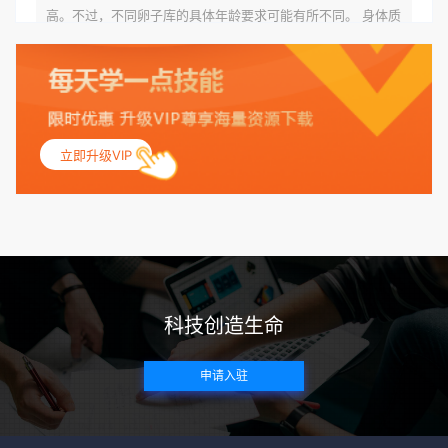
高。不过，不同卵子库的具体年龄要求可能有所不同。 身体质
量指数（BMI）：捐赠者的BMI通常需要在正常范围内，以确
保其身体健康状况良好。过高的BMI可能与多种健康问题相关
联，包括不孕症和妊娠并发症。 生殖健康：捐赠者需要有规律
的月经期，无生殖障碍或异常问题。此外，还需要进行详细的
妇科检查，以确保其生殖系统的健康。 遗传病史与家族病史：
立即升级VIP
捐赠者及其家庭成员需要无严重的遗传病史、精神病史和传染
病史。这通常需要通过基因检测、家族史调查和医疗记录审查
来确定。 传染病检查：捐赠者需要进行全面的传染病检查，包
括乙肝、丙肝、HIV、梅毒等。这些检查旨在确保捐赠者未携
带任何可传染给受卵者的病原体。 药物与生活习惯：捐赠者需
要是非尼古丁使用者、非吸烟者、非吸毒者，并且未使用可能
科技创造生命
影响卵子质量的药物，如某些精神药物和避孕植入物。 学历与
心理标准 学历要求：部分卵子库对捐赠者的学历有一定要求，
申请入驻
但这并非普遍标准。一些卵子库可能更倾向于选择受过高等教
育的女性作为捐赠者，但这并不是绝对的筛选条件。 心理状态
评估：捐赠者需要进行心理状态评估，以确定其对捐赠过程的