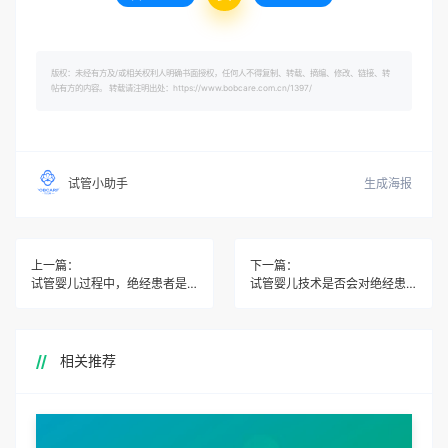
版权：未经有方及/或相关权利人明确书面授权，任何人不得复制、转载、摘编、修改、链接、转
帖有方的内容。 转载请注明出处：https://www.bobcare.com.cn/1397/
生成海报
试管小助手
上一篇：
下一篇：
试管婴儿过程中，绝经患者是否需要接受激素替代治疗？
试管婴儿技术是否会对绝经患者的未来生育能力产生影响？
相关推荐