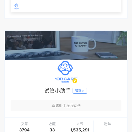
试管小助手
管理员
真诚相伴,全程助孕
文章
收藏
人气
粉丝
3794
33
1,535,291