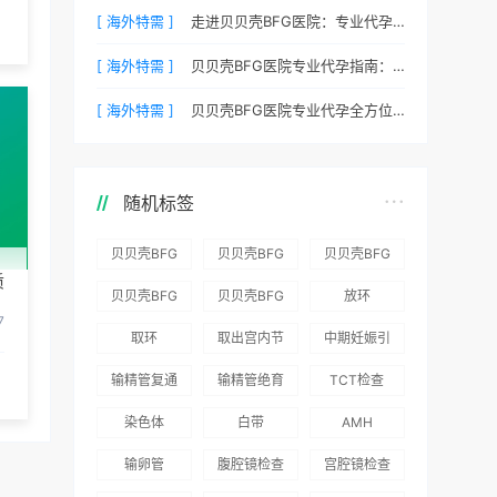
[ 海外特需 ]
走进贝贝壳BFG医院：专业代孕的实验室环境与操作流程
[ 海外特需 ]
贝贝壳BFG医院专业代孕指南：如何提高代孕试管的成功率？
[ 海外特需 ]
贝贝壳BFG医院专业代孕全方位质控，科学管理生育每一步
随机标签
贝贝壳BFG
贝贝壳BFG
贝贝壳BFG
质
医院：为赴
医院：总体
医院推出
贝贝壳BFG
贝贝壳BFG
放环
吉尔吉斯斯
满意度
“荣耀计
7
医院
医院发布
取环
取出宫内节
中期妊娠引
坦就诊患者
96.3%，“医
划”：抱娃
Genebank
《单身男性
育器
产术
一站式服务
疗技术”和
风险为零
输精管复通
输精管绝育
TCT检查
资源库志愿
海外辅助生
“法律支持”
术
术
者突破500
殖指南（吉
染色体
白带
AMH
得分最高
名
国版）》
输卵管
腹腔镜检查
宫腔镜检查