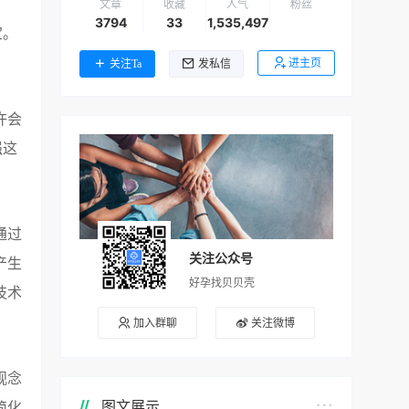
文章
收藏
人气
粉丝
3794
33
1,535,497
宝。
进主页
关注Ta
发私信
许会
强这
通过
关注公众号
产生
好孕找贝贝壳
技术
加入群聊
关注微博
观念
图文展示
简化