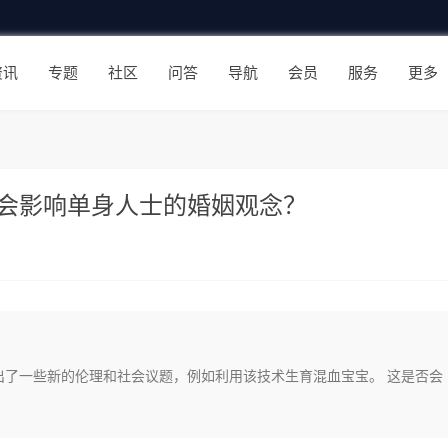
资讯
专题
社区
问答
导航
会员
服务
更多
会影响单身人士的婚姻观念？
出了一些新的伦理和社会议题，例如利用该技术生育混血宝宝。 这是否会