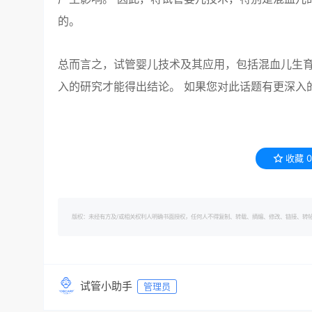
的。
总而言之，试管婴儿技术及其应用，包括混血儿生
入的研究才能得出结论。 如果您对此话题有更深入
收藏
0
版权：未经有方及/或相关权利人明确书面授权，任何人不得复制、转载、摘编、修改、链接、转帖有方的内容。 转
试管小助手
管理员