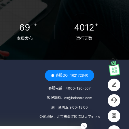
卵者的病原体。 药物与生活习惯：捐赠者需
要是非尼古丁使用者、非吸烟者、非吸毒
者，并且未使用可能影响卵子质量的药物，
+
+
69
4012
如某些精神药物和避孕植入物。 学历与心理
标准 学历要求：部分卵子库对捐赠者的学历
本周发布
运行天数
有一定要求，但这并非普遍标准。一些卵子
库可能更倾向于选择受过高等教育的女性作
为捐赠者，但这并不是绝对的筛选条件。 心
理状态评估：捐赠者需要进行心理状态评
估，以确定其对捐赠过程的态度、理解可能
客服QQ : 162172840
遇到的问题以及未来与受卵者的关系。这有
客服电话：4000-120-507
助于确保捐赠者在捐赠过程中保持积极的心
态，并理解其捐赠行为的意义。 其他标准 责
客服邮箱：cs@bobcare.com
任心与沟通能力：由于捐卵过程的时间不确
周一至周五 9:00-18:00
定性，捐赠者需要有责任心，善于沟通，并
公司地址：北京市海淀区清华大学x-lab
尊重预约和时间表。这有助于确保捐赠周期
的顺利进行，并保障受卵者的权益。 面试与