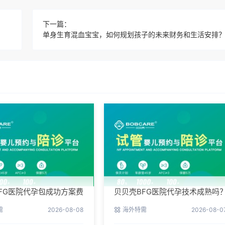
下一篇：
单身生育混血宝宝，如何规划孩子的未来财务和生活安排
FG医院代孕包成功方案费
贝贝壳BFG医院代孕技术成熟吗
业代孕首选
专业代孕团队保驾护航
需
2026-08-08
海外特需
2026-08-0