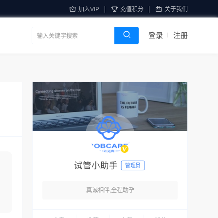
加入VIP
充值积分
关于我们
登录
注册
试管小助手
管理员
真诚相伴,全程助孕