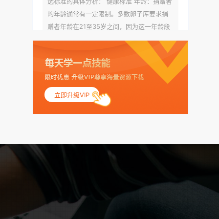
选标准的具体分析： 健康标准 年龄：捐赠者
的年龄通常有一定限制。多数卵子库要求捐
赠者年龄在21至35岁之间，因为这一年龄段
女性的卵子质量相对较高。不过，不同卵子
库的具体年龄要求可能有所不同。 身体质量
指数（BMI）：捐赠者的BMI通常需要在正常
范围内，以确保其身体健康状况良好。过高
的BMI可能与多种健康问题相关联，包括不孕
立即升级VIP
症和妊娠并发症。 生殖健康：捐赠者需要有
规律的月经期，无生殖障碍或异常问题。此
外，还需要进行详细的妇科检查，以确保其
生殖系统的健康。 遗传病史与家族病史：捐
赠者及其家庭成员需要无严重的遗传病史、
精神病史和传染病史。这通常需要通过基因
检测、家族史调查和医疗记录审查来确定。
传染病检查：捐赠者需要进行全面的传染病
检查，包括乙肝、丙肝、HIV、梅毒等。这些
检查旨在确保捐赠者未携带任何可传染给受