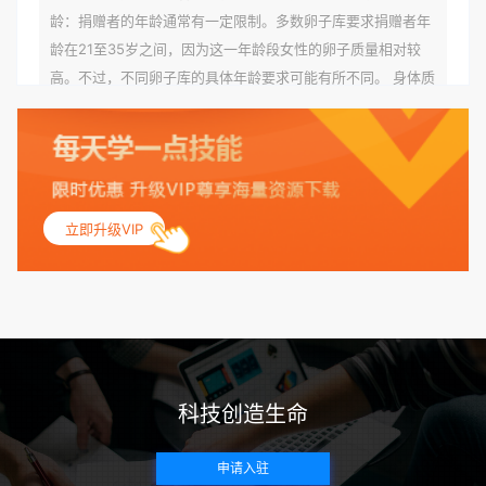
龄：捐赠者的年龄通常有一定限制。多数卵子库要求捐赠者年
龄在21至35岁之间，因为这一年龄段女性的卵子质量相对较
高。不过，不同卵子库的具体年龄要求可能有所不同。 身体质
量指数（BMI）：捐赠者的BMI通常需要在正常范围内，以确
保其身体健康状况良好。过高的BMI可能与多种健康问题相关
联，包括不孕症和妊娠并发症。 生殖健康：捐赠者需要有规律
的月经期，无生殖障碍或异常问题。此外，还需要进行详细的
妇科检查，以确保其生殖系统的健康。 遗传病史与家族病史：
立即升级VIP
捐赠者及其家庭成员需要无严重的遗传病史、精神病史和传染
病史。这通常需要通过基因检测、家族史调查和医疗记录审查
来确定。 传染病检查：捐赠者需要进行全面的传染病检查，包
括乙肝、丙肝、HIV、梅毒等。这些检查旨在确保捐赠者未携
带任何可传染给受卵者的病原体。 药物与生活习惯：捐赠者需
要是非尼古丁使用者、非吸烟者、非吸毒者，并且未使用可能
科技创造生命
影响卵子质量的药物，如某些精神药物和避孕植入物。 学历与
心理标准 学历要求：部分卵子库对捐赠者的学历有一定要求，
申请入驻
但这并非普遍标准。一些卵子库可能更倾向于选择受过高等教