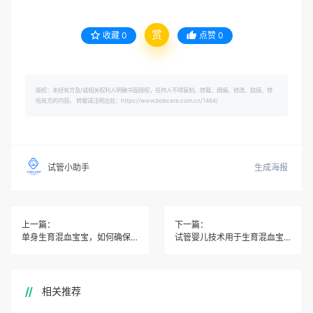
赏
收藏
0
点赞
0
版权：未经有方及/或相关权利人明确书面授权，任何人不得复制、转载、摘编、修改、链接、转
帖有方的内容。 转载请注明出处：https://www.bobcare.com.cn/1464/
生成海报
试管小助手
上一篇：
下一篇：
单身生育混血宝宝，如何确保孩子的出生证明和户籍问题？
试管婴儿技术用于生育混血宝宝的合法性如何保障？
相关推荐