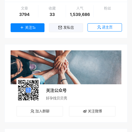
文章
收藏
人气
粉丝
3794
33
1,539,686
进主页
关注Ta
发私信
关注公众号
好孕找贝贝壳
加入群聊
关注微博