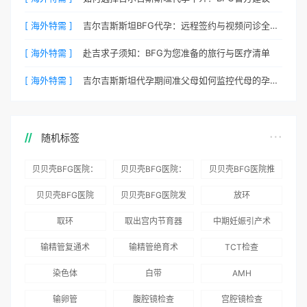
[ 海外特需 ]
吉尔吉斯斯坦BFG代孕：远程签约与视频问诊全流程
[ 海外特需 ]
赴吉求子须知：BFG为您准备的旅行与医疗清单
[ 海外特需 ]
吉尔吉斯斯坦代孕期间准父母如何监控代母的孕期状态？
随机标签
贝贝壳BFG医院：
贝贝壳BFG医院：
贝贝壳BFG医院推
为赴吉尔吉斯斯坦
总体满意度
出“荣耀计划”：抱
贝贝壳BFG医院
贝贝壳BFG医院发
放环
就诊患者一站式服
96.3%，“医疗技
娃风险为零
Genebank资源库
布《单身男性海外
取环
取出宫内节育器
中期妊娠引产术
务
术”和“法律支持”
志愿者突破500名
辅助生殖指南（吉
得分最高
输精管复通术
输精管绝育术
TCT检查
国版）》
染色体
白带
AMH
输卵管
腹腔镜检查
宫腔镜检查