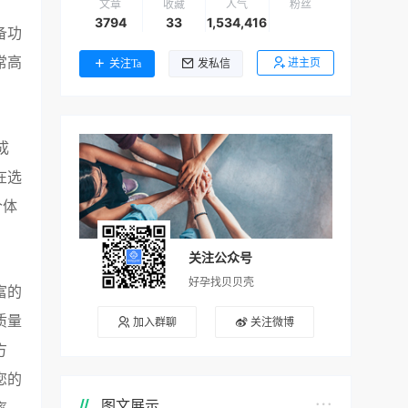
文章
收藏
人气
粉丝
3794
33
1,534,416
备功
常高
进主页
关注Ta
发私信
成
在选
个体
关注公众号
好孕找贝贝壳
富的
质量
加入群聊
关注微博
方
您的
图文展示