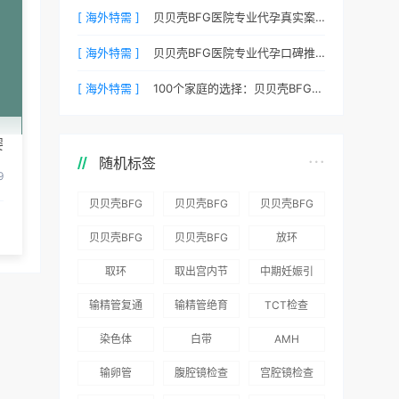
[ 海外特需 ]
贝贝壳BFG医院专业代孕真实案例：他们是如何在这里圆梦的
[ 海外特需 ]
贝贝壳BFG医院专业代孕口碑推荐：听听老客户的真实评价
[ 海外特需 ]
100个家庭的选择：贝贝壳BFG医院专业代孕成功案例分享
婴
随机标签
9
贝贝壳BFG
贝贝壳BFG
贝贝壳BFG
医院：为赴
医院：总体
医院推出
贝贝壳BFG
贝贝壳BFG
放环
吉尔吉斯斯
满意度
“荣耀计
医院
医院发布
取环
取出宫内节
中期妊娠引
坦就诊患者
96.3%，“医
划”：抱娃
Genebank
《单身男性
育器
产术
一站式服务
疗技术”和
风险为零
输精管复通
输精管绝育
TCT检查
资源库志愿
海外辅助生
“法律支持”
术
术
者突破500
殖指南（吉
染色体
白带
AMH
得分最高
名
国版）》
输卵管
腹腔镜检查
宫腔镜检查