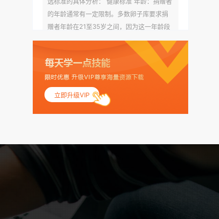
选标准的具体分析： 健康标准 年龄：捐赠者
的年龄通常有一定限制。多数卵子库要求捐
赠者年龄在21至35岁之间，因为这一年龄段
女性的卵子质量相对较高。不过，不同卵子
库的具体年龄要求可能有所不同。 身体质量
指数（BMI）：捐赠者的BMI通常需要在正常
范围内，以确保其身体健康状况良好。过高
的BMI可能与多种健康问题相关联，包括不孕
立即升级VIP
症和妊娠并发症。 生殖健康：捐赠者需要有
规律的月经期，无生殖障碍或异常问题。此
外，还需要进行详细的妇科检查，以确保其
生殖系统的健康。 遗传病史与家族病史：捐
赠者及其家庭成员需要无严重的遗传病史、
精神病史和传染病史。这通常需要通过基因
检测、家族史调查和医疗记录审查来确定。
传染病检查：捐赠者需要进行全面的传染病
检查，包括乙肝、丙肝、HIV、梅毒等。这些
检查旨在确保捐赠者未携带任何可传染给受