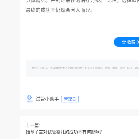
具体情况，并制定最佳的治疗方案。 记住，选择适
最终的成功率仍然会因人而异。
收藏
0
版权：未经有方及/或相关权利人明确书面授权，任何人不得复制、转载、摘编、修改、链接、转帖有方的内容。 转
试管小助手
管理员
上一篇：
始基子宫对试管婴儿的成功率有何影响？