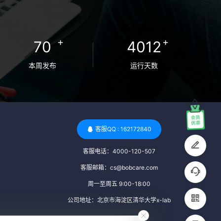
卵者的病原体。 药物与生活习惯：捐赠者需
要是非尼古丁使用者、非吸烟者、非吸毒
者，并且未使用可能影响卵子质量的药物，
+
+
70
4012
如某些精神药物和避孕植入物。 学历与心理
标准 学历要求：部分卵子库对捐赠者的学历
本周发布
运行天数
有一定要求，但这并非普遍标准。一些卵子
库可能更倾向于选择受过高等教育的女性作
为捐赠者，但这并不是绝对的筛选条件。 心
理状态评估：捐赠者需要进行心理状态评
估，以确定其对捐赠过程的态度、理解可能
客服QQ : 162172840
遇到的问题以及未来与受卵者的关系。这有
客服电话：4000-120-507
助于确保捐赠者在捐赠过程中保持积极的心
态，并理解其捐赠行为的意义。 其他标准 责
客服邮箱：cs@bobcare.com
任心与沟通能力：由于捐卵过程的时间不确
周一至周五 9:00-18:00
定性，捐赠者需要有责任心，善于沟通，并
公司地址：北京市海淀区清华大学x-lab
尊重预约和时间表。这有助于确保捐赠周期
的顺利进行，并保障受卵者的权益。 面试与