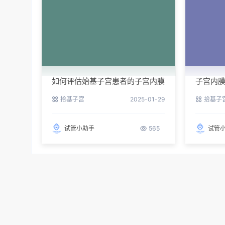
如何评估始基子宫患者的子宫内膜
子宫内
是否适合胚胎着床？
疗？
拾基子宫
2025-01-29
拾基子
试管小助手
565
试管