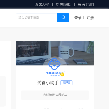
加入VIP
充值积分
关于我们
登录
注册
试管小助手
管理员
真诚相伴,全程助孕