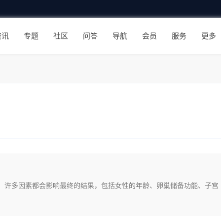
资讯
专题
社区
问答
导航
会员
服务
更多
。 许多因素都会影响最终的结果，包括女性的年龄、卵巢储备功能、子宫