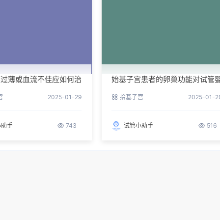
膜过薄或血流不佳应如何治
始基子宫患者的卵巢功能对试管
儿有何影响？
宫
2025-01-29
拾基子宫
2025-01-2
小助手
743
试管小助手
516