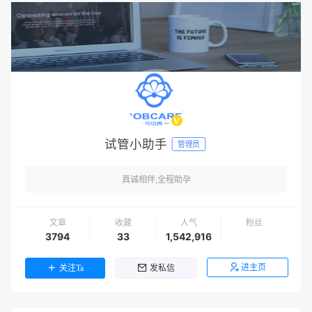
试管小助手
管理员
真诚相伴,全程助孕
文章
收藏
人气
粉丝
3794
33
1,542,916
进主页
关注Ta
发私信