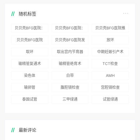
随机标签
贝贝壳BFG医院：
贝贝壳BFG医院：
贝贝壳BFG医院推
为赴吉尔吉斯斯坦
总体满意度
出“荣耀计划”：抱
贝贝壳BFG医院
贝贝壳BFG医院发
放环
就诊患者一站式服
96.3%，“医疗技
娃风险为零
Genebank资源库
布《单身男性海外
取环
取出宫内节育器
中期妊娠引产术
务
术”和“法律支持”
志愿者突破500名
辅助生殖指南（吉
得分最高
输精管复通术
输精管绝育术
TCT检查
国版）》
染色体
白带
AMH
输卵管
腹腔镜检查
宫腔镜检查
泰国试管
三甲绿通
试管绿通
最新评论