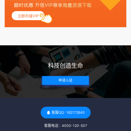
的月经期，无生殖障碍或异常问题。此外，还需要进行详细的
妇科检查，以确保其生殖系统的健康。 遗传病史与家族病史：
立即升级VIP
捐赠者及其家庭成员需要无严重的遗传病史、精神病史和传染
病史。这通常需要通过基因检测、家族史调查和医疗记录审查
来确定。 传染病检查：捐赠者需要进行全面的传染病检查，包
括乙肝、丙肝、HIV、梅毒等。这些检查旨在确保捐赠者未携
带任何可传染给受卵者的病原体。 药物与生活习惯：捐赠者需
要是非尼古丁使用者、非吸烟者、非吸毒者，并且未使用可能
科技创造生命
影响卵子质量的药物，如某些精神药物和避孕植入物。 学历与
心理标准 学历要求：部分卵子库对捐赠者的学历有一定要求，
申请入驻
但这并非普遍标准。一些卵子库可能更倾向于选择受过高等教
育的女性作为捐赠者，但这并不是绝对的筛选条件。 心理状态
评估：捐赠者需要进行心理状态评估，以确定其对捐赠过程的
态度、理解可能遇到的问题以及未来与受卵者的关系。这有助
于确保捐赠者在捐赠过程中保持积极的心态，并理解其捐赠行
客服QQ : 162172840
为的意义。 其他标准 责任心与沟通能力：由于捐卵过程的时
客服电话：4000-120-507
间不确定性，捐赠者需要有责任心，善于沟通，并尊重预约和