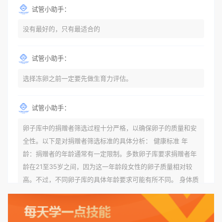
试管小助手：
没有最好的，只有最适合的
试管小助手：
选择冻卵之前一定要先做生育力评估。
试管小助手：
卵子库中的捐赠者筛选过程十分严格，以确保卵子的质量和安
全性。以下是对捐赠者筛选标准的具体分析： 健康标准 年
龄：捐赠者的年龄通常有一定限制。多数卵子库要求捐赠者年
龄在21至35岁之间，因为这一年龄段女性的卵子质量相对较
高。不过，不同卵子库的具体年龄要求可能有所不同。 身体质
量指数（BMI）：捐赠者的BMI通常需要在正常范围内，以确
保其身体健康状况良好。过高的BMI可能与多种健康问题相关
联，包括不孕症和妊娠并发症。 生殖健康：捐赠者需要有规律