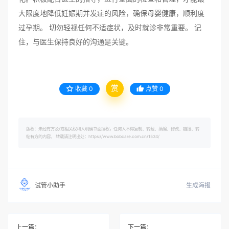
大限度地降低妊娠期并发症的风险，确保母婴健康，顺利度
过孕期。 切勿轻视任何不适症状，及时就诊非常重要。 记
住，与医生保持良好的沟通是关键。
赏
收藏
0
点赞
0
版权：未经有方及/或相关权利人明确书面授权，任何人不得复制、转载、摘编、修改、链接、转
帖有方的内容。 转载请注明出处：https://www.bobcare.com.cn/1534/
生成海报
试管小助手
上一篇：
下一篇：