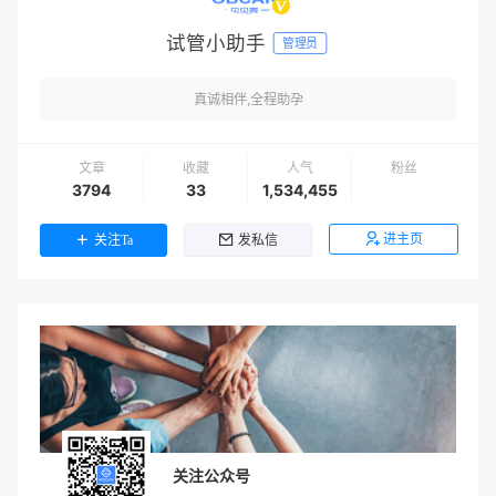
试管小助手
管理员
真诚相伴,全程助孕
文章
收藏
人气
粉丝
3794
33
1,534,455
进主页
关注Ta
发私信
关注公众号