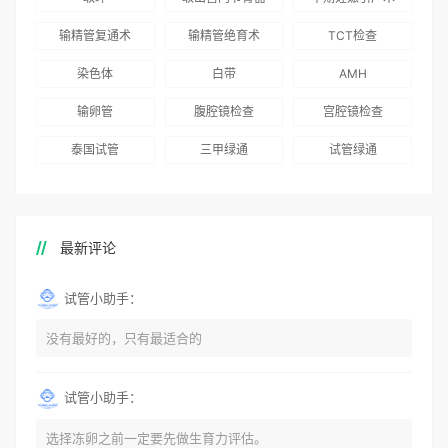
志愿者突破500名
辅助生殖指南（吉
得分最高
输精管复通术
输精管绝育术
TCT检查
国版）》
染色体
白带
AMH
输卵管
腹腔镜检查
宫腔镜检查
泰国试管
三甲绿通
试管绿通
最新评论
试管小助手：
没有最好的，只有最适合的
试管小助手：
选择冻卵之前一定要先做生育力评估。