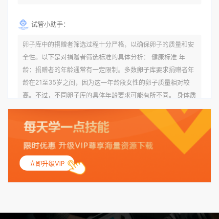
试管小助手：
卵子库中的捐赠者筛选过程十分严格，以确保卵子的质量和安
全性。以下是对捐赠者筛选标准的具体分析： 健康标准 年
龄：捐赠者的年龄通常有一定限制。多数卵子库要求捐赠者年
龄在21至35岁之间，因为这一年龄段女性的卵子质量相对较
高。不过，不同卵子库的具体年龄要求可能有所不同。 身体质
量指数（BMI）：捐赠者的BMI通常需要在正常范围内，以确
保其身体健康状况良好。过高的BMI可能与多种健康问题相关
联，包括不孕症和妊娠并发症。 生殖健康：捐赠者需要有规律
的月经期，无生殖障碍或异常问题。此外，还需要进行详细的
妇科检查，以确保其生殖系统的健康。 遗传病史与家族病史：
立即升级VIP
捐赠者及其家庭成员需要无严重的遗传病史、精神病史和传染
病史。这通常需要通过基因检测、家族史调查和医疗记录审查
来确定。 传染病检查：捐赠者需要进行全面的传染病检查，包
括乙肝、丙肝、HIV、梅毒等。这些检查旨在确保捐赠者未携