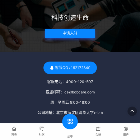
带任何可传染给受卵者的病原体。 药物与生活习惯：捐赠者需
要是非尼古丁使用者、非吸烟者、非吸毒者，并且未使用可能
科技创造生命
影响卵子质量的药物，如某些精神药物和避孕植入物。 学历与
心理标准 学历要求：部分卵子库对捐赠者的学历有一定要求，
申请入驻
但这并非普遍标准。一些卵子库可能更倾向于选择受过高等教
育的女性作为捐赠者，但这并不是绝对的筛选条件。 心理状态
评估：捐赠者需要进行心理状态评估，以确定其对捐赠过程的
态度、理解可能遇到的问题以及未来与受卵者的关系。这有助
于确保捐赠者在捐赠过程中保持积极的心态，并理解其捐赠行
客服QQ : 162172840
为的意义。 其他标准 责任心与沟通能力：由于捐卵过程的时
客服电话：4000-120-507
间不确定性，捐赠者需要有责任心，善于沟通，并尊重预约和
时间表。这有助于确保捐赠周期的顺利进行，并保障受卵者的
客服邮箱：cs@bobcare.com
权益。 面试与筛选流程：捐赠者通常需要经过面试和严格的筛
周一至周五 9:00-18:00
选流程。这包括提交个人照片、视频、身份证照片以及学历证
公司地址：北京市海淀区清华大学x-lab
明等材料，并接受卵子库的全面审查和评估。 综上所述，卵子
库中的捐赠者筛选过程涉及多个方面，包括健康、学历、心理
和其他标准。这些标准旨在确保捐赠者的身体健康状况良好，
首页
社区
会员
用户
菜单
卵子质量高，并且具备足够的责任心和沟通能力来应对捐卵过