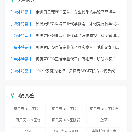
[ 海外特需 ]
走进贝贝壳BFG医院：专业代孕的实验室环境与操作流程
[ 海外特需 ]
贝贝壳BFG医院专业代孕指南：如何提高代孕试管的成功率？
[ 海外特需 ]
贝贝壳BFG医院专业代孕全方位质控，科学管理生育每一步
[ 海外特需 ]
贝贝壳BFG医院专业代孕真实案例：他们是如何在这里圆梦的
[ 海外特需 ]
贝贝壳BFG医院专业代孕口碑推荐：听听老客户的真实评价
[ 海外特需 ]
100个家庭的选择：贝贝壳BFG医院专业代孕成功案例分享
随机标签
贝贝壳BFG医院：
贝贝壳BFG医院：
贝贝壳BFG医院推
为赴吉尔吉斯斯坦
总体满意度
出“荣耀计划”：抱
贝贝壳BFG医院
贝贝壳BFG医院发
放环
就诊患者一站式服
96.3%，“医疗技
娃风险为零
Genebank资源库
布《单身男性海外
取环
取出宫内节育器
中期妊娠引产术
务
术”和“法律支持”