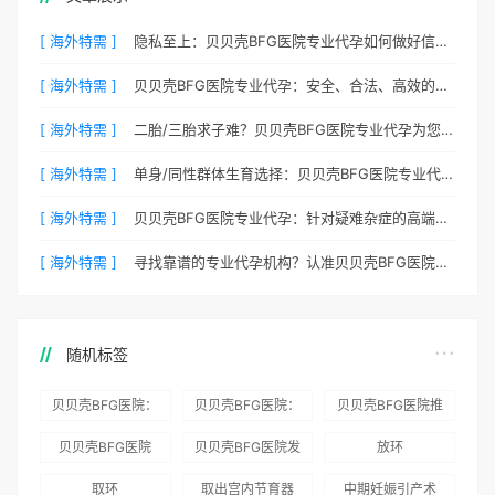
[ 海外特需 ]
隐私至上：贝贝壳BFG医院专业代孕如何做好信息保密？
[ 海外特需 ]
贝贝壳BFG医院专业代孕：安全、合法、高效的生育解决方案
[ 海外特需 ]
二胎/三胎求子难？贝贝壳BFG医院专业代孕为您分忧
[ 海外特需 ]
单身/同性群体生育选择：贝贝壳BFG医院专业代孕包容方案
[ 海外特需 ]
贝贝壳BFG医院专业代孕：针对疑难杂症的高端定制生育服务
[ 海外特需 ]
寻找靠谱的专业代孕机构？认准贝贝壳BFG医院官方渠道
随机标签
贝贝壳BFG医院：
贝贝壳BFG医院：
贝贝壳BFG医院推
为赴吉尔吉斯斯坦
总体满意度
出“荣耀计划”：抱
贝贝壳BFG医院
贝贝壳BFG医院发
放环
就诊患者一站式服
96.3%，“医疗技
娃风险为零
Genebank资源库
布《单身男性海外
取环
取出宫内节育器
中期妊娠引产术
务
术”和“法律支持”