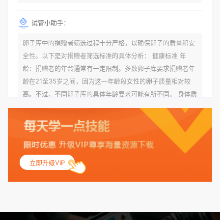
试管小助手：
卵子库中的捐赠者筛选过程十分严格，以确保卵子的质量和安
全性。以下是对捐赠者筛选标准的具体分析： 健康标准 年
龄：捐赠者的年龄通常有一定限制。多数卵子库要求捐赠者年
龄在21至35岁之间，因为这一年龄段女性的卵子质量相对较
高。不过，不同卵子库的具体年龄要求可能有所不同。 身体质
量指数（BMI）：捐赠者的BMI通常需要在正常范围内，以确
保其身体健康状况良好。过高的BMI可能与多种健康问题相关
联，包括不孕症和妊娠并发症。 生殖健康：捐赠者需要有规律
的月经期，无生殖障碍或异常问题。此外，还需要进行详细的
妇科检查，以确保其生殖系统的健康。 遗传病史与家族病史：
立即升级VIP
捐赠者及其家庭成员需要无严重的遗传病史、精神病史和传染
病史。这通常需要通过基因检测、家族史调查和医疗记录审查
来确定。 传染病检查：捐赠者需要进行全面的传染病检查，包
括乙肝、丙肝、HIV、梅毒等。这些检查旨在确保捐赠者未携