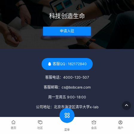
带任何可传染给受卵者的病原体。 药物与生活习惯：捐赠者需
要是非尼古丁使用者、非吸烟者、非吸毒者，并且未使用可能
科技创造生命
影响卵子质量的药物，如某些精神药物和避孕植入物。 学历与
心理标准 学历要求：部分卵子库对捐赠者的学历有一定要求，
申请入驻
但这并非普遍标准。一些卵子库可能更倾向于选择受过高等教
育的女性作为捐赠者，但这并不是绝对的筛选条件。 心理状态
评估：捐赠者需要进行心理状态评估，以确定其对捐赠过程的
态度、理解可能遇到的问题以及未来与受卵者的关系。这有助
于确保捐赠者在捐赠过程中保持积极的心态，并理解其捐赠行
客服QQ : 162172840
为的意义。 其他标准 责任心与沟通能力：由于捐卵过程的时
客服电话：4000-120-507
间不确定性，捐赠者需要有责任心，善于沟通，并尊重预约和
时间表。这有助于确保捐赠周期的顺利进行，并保障受卵者的
客服邮箱：cs@bobcare.com
权益。 面试与筛选流程：捐赠者通常需要经过面试和严格的筛
周一至周五 9:00-18:00
选流程。这包括提交个人照片、视频、身份证照片以及学历证
公司地址：北京市海淀区清华大学x-lab
明等材料，并接受卵子库的全面审查和评估。 综上所述，卵子
库中的捐赠者筛选过程涉及多个方面，包括健康、学历、心理
和其他标准。这些标准旨在确保捐赠者的身体健康状况良好，
首页
社区
会员
用户
菜单
卵子质量高，并且具备足够的责任心和沟通能力来应对捐卵过