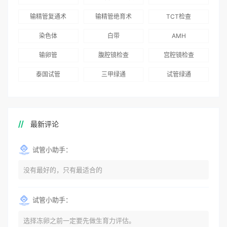
志愿者突破500名
辅助生殖指南（吉
得分最高
输精管复通术
输精管绝育术
TCT检查
国版）》
染色体
白带
AMH
输卵管
腹腔镜检查
宫腔镜检查
泰国试管
三甲绿通
试管绿通
最新评论
试管小助手：
没有最好的，只有最适合的
试管小助手：
选择冻卵之前一定要先做生育力评估。