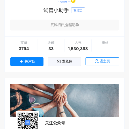
试管小助手
管理员
真诚相伴,全程助孕
文章
收藏
人气
粉丝
3794
33
1,530,388
进主页
关注Ta
发私信
关注公众号