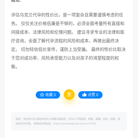
评估乌克兰代孕的性价比，是一项复杂且需要谨慎考虑的任
务。 仅仅关注价格低廉是不够的，必须全面考量所有直接和
间接成本、法律风险和伦理问题。 建议寻求专业的法律和医
疗咨询，全面了解代孕流程的风险和成本，再做出最终决
定。 切勿轻信低价宣传，谨防上当受骗。 最终的性价比取决
于您对成功率、风险承受能力以及对孩子的渴望程度的权
衡。
赏
收藏
0
点赞
0
版权：未经有方及/或相关权利人明确书面授权，任何人不得复制、转载、摘编、修改、链接、转
帖有方的内容。 转载请注明出处：https://www.bobcare.com.cn/1576/