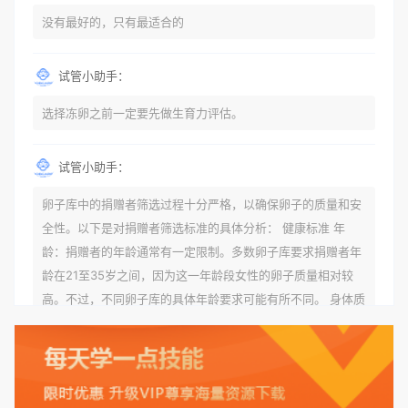
没有最好的，只有最适合的
试管小助手：
选择冻卵之前一定要先做生育力评估。
试管小助手：
卵子库中的捐赠者筛选过程十分严格，以确保卵子的质量和安
全性。以下是对捐赠者筛选标准的具体分析： 健康标准 年
龄：捐赠者的年龄通常有一定限制。多数卵子库要求捐赠者年
龄在21至35岁之间，因为这一年龄段女性的卵子质量相对较
高。不过，不同卵子库的具体年龄要求可能有所不同。 身体质
量指数（BMI）：捐赠者的BMI通常需要在正常范围内，以确
保其身体健康状况良好。过高的BMI可能与多种健康问题相关
联，包括不孕症和妊娠并发症。 生殖健康：捐赠者需要有规律
的月经期，无生殖障碍或异常问题。此外，还需要进行详细的