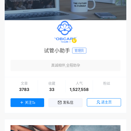
试管小助手
管理员
真诚相伴,全程助孕
文章
收藏
人气
粉丝
3783
33
1,527,558
进主页
关注Ta
发私信