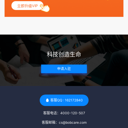
妇科检查，以确保其生殖系统的健康。 遗传病史与家族病史：
立即升级VIP
捐赠者及其家庭成员需要无严重的遗传病史、精神病史和传染
病史。这通常需要通过基因检测、家族史调查和医疗记录审查
来确定。 传染病检查：捐赠者需要进行全面的传染病检查，包
括乙肝、丙肝、HIV、梅毒等。这些检查旨在确保捐赠者未携
带任何可传染给受卵者的病原体。 药物与生活习惯：捐赠者需
要是非尼古丁使用者、非吸烟者、非吸毒者，并且未使用可能
科技创造生命
影响卵子质量的药物，如某些精神药物和避孕植入物。 学历与
心理标准 学历要求：部分卵子库对捐赠者的学历有一定要求，
申请入驻
但这并非普遍标准。一些卵子库可能更倾向于选择受过高等教
育的女性作为捐赠者，但这并不是绝对的筛选条件。 心理状态
评估：捐赠者需要进行心理状态评估，以确定其对捐赠过程的
态度、理解可能遇到的问题以及未来与受卵者的关系。这有助
于确保捐赠者在捐赠过程中保持积极的心态，并理解其捐赠行
客服QQ : 162172840
为的意义。 其他标准 责任心与沟通能力：由于捐卵过程的时
客服电话：4000-120-507
间不确定性，捐赠者需要有责任心，善于沟通，并尊重预约和
时间表。这有助于确保捐赠周期的顺利进行，并保障受卵者的
客服邮箱：cs@bobcare.com