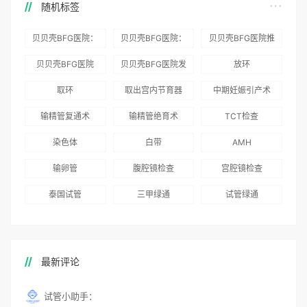
随机标签
贝贝壳BFG医院：
贝贝壳BFG医院：
贝贝壳BFG医院推
为赴吉尔吉斯斯坦
总体满意度
出“荣耀计划”：抱
贝贝壳BFG医院
贝贝壳BFG医院发
放环
就诊患者一站式服
96.3%，“医疗技
娃风险为零
Genebank资源库
布《单身男性海外
取环
取出宫内节育器
中期妊娠引产术
务
术”和“法律支持”
志愿者突破500名
辅助生殖指南（吉
得分最高
输精管复通术
输精管绝育术
TCT检查
国版）》
染色体
白带
AMH
输卵管
腹腔镜检查
宫腔镜检查
泰国试管
三甲绿通
试管绿通
最新评论
试管小助手：