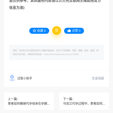
息仅供参考，具体服务内容请以贝贝壳互联网生殖医院官方
信息为准)
赏
收藏
0
点赞
0
版权：未经有方及/或相关权利人明确书面授权，任何人不得复制、转载、摘编、修改、链接、转
帖有方的内容。 转载请注明出处：https://www.bobcare.com.cn/1585/
生成海报
试管小助手
上一篇：
下一篇：
患者如何确保代孕母亲在孕期和分娩后的生活质量？
乌克兰代孕过程中，患者如何获得心理支持和咨询？