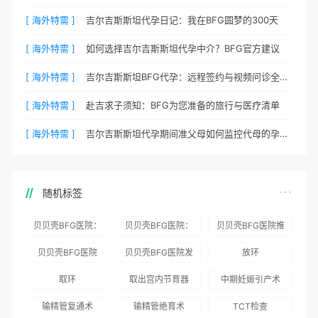
[ 海外特需 ]
吉尔吉斯斯坦代孕日记：我在BFG圆梦的300天
[ 海外特需 ]
如何选择吉尔吉斯斯坦代孕中介？BFG官方建议
[ 海外特需 ]
吉尔吉斯斯坦BFG代孕：远程签约与视频问诊全流程
[ 海外特需 ]
赴吉求子须知：BFG为您准备的旅行与医疗清单
[ 海外特需 ]
吉尔吉斯斯坦代孕期间准父母如何监控代母的孕期状态？
随机标签
贝贝壳BFG医院：
贝贝壳BFG医院：
贝贝壳BFG医院推
为赴吉尔吉斯斯坦
总体满意度
出“荣耀计划”：抱
贝贝壳BFG医院
贝贝壳BFG医院发
放环
就诊患者一站式服
96.3%，“医疗技
娃风险为零
Genebank资源库
布《单身男性海外
取环
取出宫内节育器
中期妊娠引产术
务
术”和“法律支持”
志愿者突破500名
辅助生殖指南（吉
得分最高
输精管复通术
输精管绝育术
TCT检查
国版）》