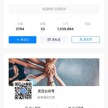
真诚相伴,全程助孕
文章
收藏
人气
粉丝
3794
33
1,539,684
进主页
关注Ta
发私信
关注公众号
好孕找贝贝壳