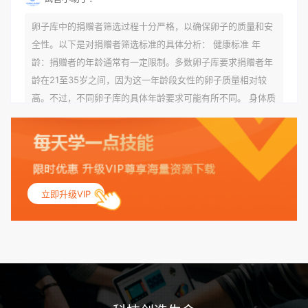
卵子库中的捐赠者筛选过程十分严格，以确保卵子的质量和安
全性。以下是对捐赠者筛选标准的具体分析： 健康标准 年
龄：捐赠者的年龄通常有一定限制。多数卵子库要求捐赠者年
龄在21至35岁之间，因为这一年龄段女性的卵子质量相对较
高。不过，不同卵子库的具体年龄要求可能有所不同。 身体质
量指数（BMI）：捐赠者的BMI通常需要在正常范围内，以确
保其身体健康状况良好。过高的BMI可能与多种健康问题相关
联，包括不孕症和妊娠并发症。 生殖健康：捐赠者需要有规律
的月经期，无生殖障碍或异常问题。此外，还需要进行详细的
妇科检查，以确保其生殖系统的健康。 遗传病史与家族病史：
立即升级VIP
捐赠者及其家庭成员需要无严重的遗传病史、精神病史和传染
病史。这通常需要通过基因检测、家族史调查和医疗记录审查
来确定。 传染病检查：捐赠者需要进行全面的传染病检查，包
括乙肝、丙肝、HIV、梅毒等。这些检查旨在确保捐赠者未携
带任何可传染给受卵者的病原体。 药物与生活习惯：捐赠者需
要是非尼古丁使用者、非吸烟者、非吸毒者，并且未使用可能