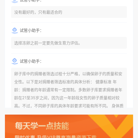
没有最好的，只有最适合的
试管小助手：
选择冻卵之前一定要先做生育力评估。
试管小助手：
卵子库中的捐赠者筛选过程十分严格，以确保卵子的质量和安
全性。以下是对捐赠者筛选标准的具体分析： 健康标准 年
龄：捐赠者的年龄通常有一定限制。多数卵子库要求捐赠者年
龄在21至35岁之间，因为这一年龄段女性的卵子质量相对较
高。不过，不同卵子库的具体年龄要求可能有所不同。 身体质
量指数（BMI）：捐赠者的BMI通常需要在正常范围内，以确
保其身体健康状况良好。过高的BMI可能与多种健康问题相关
联，包括不孕症和妊娠并发症。 生殖健康：捐赠者需要有规律
的月经期，无生殖障碍或异常问题。此外，还需要进行详细的