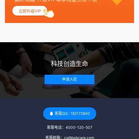
妇科检查，以确保其生殖系统的健康。 遗传病史与家族病史：
立即升级VIP
捐赠者及其家庭成员需要无严重的遗传病史、精神病史和传染
病史。这通常需要通过基因检测、家族史调查和医疗记录审查
来确定。 传染病检查：捐赠者需要进行全面的传染病检查，包
括乙肝、丙肝、HIV、梅毒等。这些检查旨在确保捐赠者未携
带任何可传染给受卵者的病原体。 药物与生活习惯：捐赠者需
要是非尼古丁使用者、非吸烟者、非吸毒者，并且未使用可能
科技创造生命
影响卵子质量的药物，如某些精神药物和避孕植入物。 学历与
心理标准 学历要求：部分卵子库对捐赠者的学历有一定要求，
申请入驻
但这并非普遍标准。一些卵子库可能更倾向于选择受过高等教
育的女性作为捐赠者，但这并不是绝对的筛选条件。 心理状态
评估：捐赠者需要进行心理状态评估，以确定其对捐赠过程的
态度、理解可能遇到的问题以及未来与受卵者的关系。这有助
于确保捐赠者在捐赠过程中保持积极的心态，并理解其捐赠行
客服QQ : 162172840
为的意义。 其他标准 责任心与沟通能力：由于捐卵过程的时
客服电话：4000-120-507
间不确定性，捐赠者需要有责任心，善于沟通，并尊重预约和
时间表。这有助于确保捐赠周期的顺利进行，并保障受卵者的
客服邮箱：cs@bobcare.com