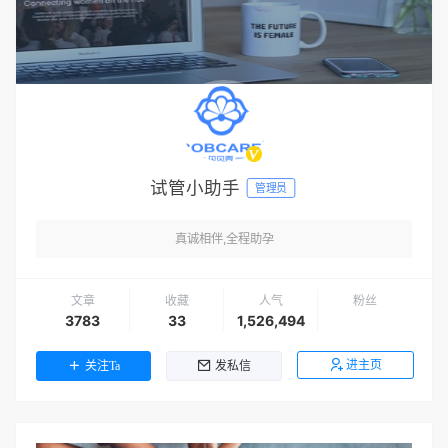
试管小助手
管理员
真诚相伴,全程助孕
文章
收藏
人气
粉丝
3783
33
1,526,494
进主页
关注Ta
发私信