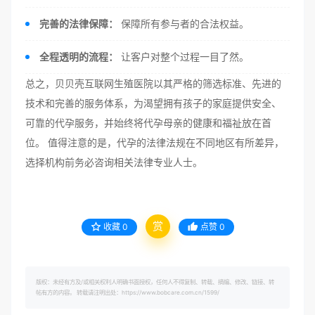
完善的法律保障：
保障所有参与者的合法权益。
全程透明的流程：
让客户对整个过程一目了然。
总之，贝贝壳互联网生殖医院以其严格的筛选标准、先进的
技术和完善的服务体系，为渴望拥有孩子的家庭提供安全、
可靠的代孕服务，并始终将代孕母亲的健康和福祉放在首
位。 值得注意的是，代孕的法律法规在不同地区有所差异，
选择机构前务必咨询相关法律专业人士。
赏
收藏
0
点赞
0
版权：未经有方及/或相关权利人明确书面授权，任何人不得复制、转载、摘编、修改、链接、转
帖有方的内容。 转载请注明出处：https://www.bobcare.com.cn/1599/