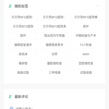
随机标签
贝贝壳BFG医院：
贝贝壳BFG医院：
贝贝壳BFG医院推
为赴吉尔吉斯斯坦
总体满意度
出“荣耀计划”：抱
贝贝壳BFG医院
贝贝壳BFG医院发
放环
就诊患者一站式服
96.3%，“医疗技
娃风险为零
Genebank资源库
布《单身男性海外
取环
取出宫内节育器
中期妊娠引产术
务
术”和“法律支持”
志愿者突破500名
辅助生殖指南（吉
得分最高
输精管复通术
输精管绝育术
TCT检查
国版）》
染色体
白带
AMH
输卵管
腹腔镜检查
宫腔镜检查
泰国试管
三甲绿通
试管绿通
最新评论
试管小助手：