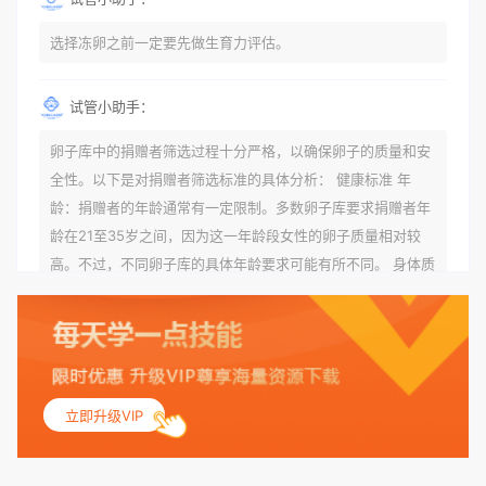
选择冻卵之前一定要先做生育力评估。
试管小助手：
卵子库中的捐赠者筛选过程十分严格，以确保卵子的质量和安
全性。以下是对捐赠者筛选标准的具体分析： 健康标准 年
龄：捐赠者的年龄通常有一定限制。多数卵子库要求捐赠者年
龄在21至35岁之间，因为这一年龄段女性的卵子质量相对较
高。不过，不同卵子库的具体年龄要求可能有所不同。 身体质
量指数（BMI）：捐赠者的BMI通常需要在正常范围内，以确
保其身体健康状况良好。过高的BMI可能与多种健康问题相关
联，包括不孕症和妊娠并发症。 生殖健康：捐赠者需要有规律
的月经期，无生殖障碍或异常问题。此外，还需要进行详细的
妇科检查，以确保其生殖系统的健康。 遗传病史与家族病史：
立即升级VIP
捐赠者及其家庭成员需要无严重的遗传病史、精神病史和传染
病史。这通常需要通过基因检测、家族史调查和医疗记录审查