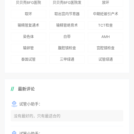
贝贝壳BFG医院
贝贝壳BFG医院发
放环
就诊患者一站式服
96.3%，“医疗技
娃风险为零
Genebank资源库
布《单身男性海外
取环
取出宫内节育器
中期妊娠引产术
务
术”和“法律支持”
志愿者突破500名
辅助生殖指南（吉
得分最高
输精管复通术
输精管绝育术
TCT检查
国版）》
染色体
白带
AMH
输卵管
腹腔镜检查
宫腔镜检查
泰国试管
三甲绿通
试管绿通
最新评论
试管小助手：
没有最好的，只有最适合的
试管小助手：