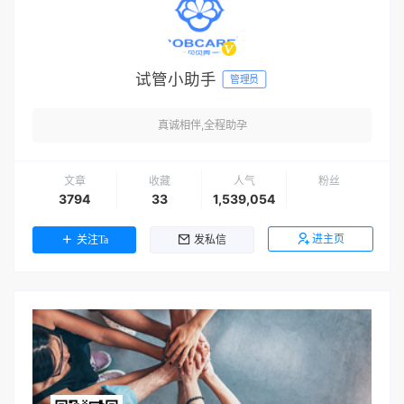
试管小助手
管理员
真诚相伴,全程助孕
文章
收藏
人气
粉丝
3794
33
1,539,054
进主页
关注Ta
发私信