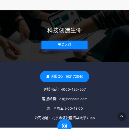
来确定。 传染病检查：捐赠者需要进行全面的传染病检查，包
括乙肝、丙肝、HIV、梅毒等。这些检查旨在确保捐赠者未携
带任何可传染给受卵者的病原体。 药物与生活习惯：捐赠者需
要是非尼古丁使用者、非吸烟者、非吸毒者，并且未使用可能
科技创造生命
影响卵子质量的药物，如某些精神药物和避孕植入物。 学历与
心理标准 学历要求：部分卵子库对捐赠者的学历有一定要求，
申请入驻
但这并非普遍标准。一些卵子库可能更倾向于选择受过高等教
育的女性作为捐赠者，但这并不是绝对的筛选条件。 心理状态
评估：捐赠者需要进行心理状态评估，以确定其对捐赠过程的
态度、理解可能遇到的问题以及未来与受卵者的关系。这有助
于确保捐赠者在捐赠过程中保持积极的心态，并理解其捐赠行
客服QQ : 162172840
为的意义。 其他标准 责任心与沟通能力：由于捐卵过程的时
客服电话：4000-120-507
间不确定性，捐赠者需要有责任心，善于沟通，并尊重预约和
时间表。这有助于确保捐赠周期的顺利进行，并保障受卵者的
客服邮箱：cs@bobcare.com
权益。 面试与筛选流程：捐赠者通常需要经过面试和严格的筛
周一至周五 9:00-18:00
选流程。这包括提交个人照片、视频、身份证照片以及学历证
公司地址：北京市海淀区清华大学x-lab
明等材料，并接受卵子库的全面审查和评估。 综上所述，卵子
库中的捐赠者筛选过程涉及多个方面，包括健康、学历、心理