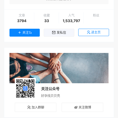
文章
收藏
人气
粉丝
3794
33
1,533,797
进主页
关注Ta
发私信
关注公众号
好孕找贝贝壳
加入群聊
关注微博