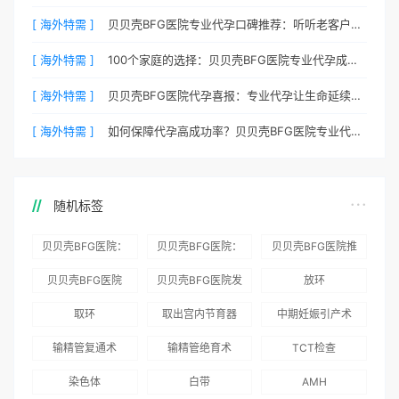
[ 海外特需 ]
贝贝壳BFG医院专业代孕口碑推荐：听听老客户的真实评价
[ 海外特需 ]
100个家庭的选择：贝贝壳BFG医院专业代孕成功案例分享
[ 海外特需 ]
贝贝壳BFG医院代孕喜报：专业代孕让生命延续更简单
[ 海外特需 ]
如何保障代孕高成功率？贝贝壳BFG医院专业代孕方案解析
随机标签
贝贝壳BFG医院：
贝贝壳BFG医院：
贝贝壳BFG医院推
为赴吉尔吉斯斯坦
总体满意度
出“荣耀计划”：抱
贝贝壳BFG医院
贝贝壳BFG医院发
放环
就诊患者一站式服
96.3%，“医疗技
娃风险为零
Genebank资源库
布《单身男性海外
取环
取出宫内节育器
中期妊娠引产术
务
术”和“法律支持”
志愿者突破500名
辅助生殖指南（吉
得分最高
输精管复通术
输精管绝育术
TCT检查
国版）》
染色体
白带
AMH