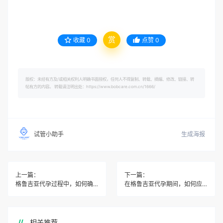
赏
收藏
0
点赞
0
版权：未经有方及/或相关权利人明确书面授权，任何人不得复制、转载、摘编、修改、链接、转
帖有方的内容。 转载请注明出处：https://www.bobcare.com.cn/1666/
生成海报
试管小助手
上一篇：
下一篇：
格鲁吉亚代孕过程中，如何确保代孕妈妈的身体健康和营养摄入？
在格鲁吉亚代孕期间，如何应对可能出现的心理压力和情绪波动？
相关推荐