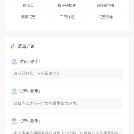
输卵管
腹腔镜检查
宫腔镜检查
泰国试管
三甲绿通
试管绿通
最新评论
试管小助手：
没有最好的，只有最适合的
试管小助手：
选择冻卵之前一定要先做生育力评估。
试管小助手：
卵子库中的捐赠者筛选过程十分严格，以确保卵子的质量和安