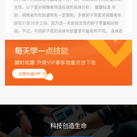
全性。以下是对捐赠者筛选标准的具体分析： 健康标准 年
龄：捐赠者的年龄通常有一定限制。多数卵子库要求捐赠者年
龄在21至35岁之间，因为这一年龄段女性的卵子质量相对较
高。不过，不同卵子库的具体年龄要求可能有所不同。 身体质
量指数（BMI）：捐赠者的BMI通常需要在正常范围内，以确
保其身体健康状况良好。过高的BMI可能与多种健康问题相关
联，包括不孕症和妊娠并发症。 生殖健康：捐赠者需要有规律
的月经期，无生殖障碍或异常问题。此外，还需要进行详细的
妇科检查，以确保其生殖系统的健康。 遗传病史与家族病史：
立即升级VIP
捐赠者及其家庭成员需要无严重的遗传病史、精神病史和传染
病史。这通常需要通过基因检测、家族史调查和医疗记录审查
来确定。 传染病检查：捐赠者需要进行全面的传染病检查，包
括乙肝、丙肝、HIV、梅毒等。这些检查旨在确保捐赠者未携
带任何可传染给受卵者的病原体。 药物与生活习惯：捐赠者需
要是非尼古丁使用者、非吸烟者、非吸毒者，并且未使用可能
科技创造生命
影响卵子质量的药物，如某些精神药物和避孕植入物。 学历与
心理标准 学历要求：部分卵子库对捐赠者的学历有一定要求，