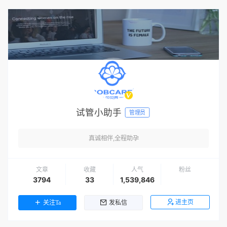
试管小助手
管理员
真诚相伴,全程助孕
文章
收藏
人气
粉丝
3794
33
1,539,846
进主页
关注Ta
发私信