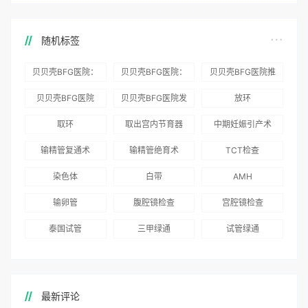
随机标签
贝贝壳BFG医院：
贝贝壳BFG医院：
贝贝壳BFG医院推
为赴吉尔吉斯斯坦
总体满意度
出“荣耀计划”：抱
贝贝壳BFG医院
贝贝壳BFG医院发
放环
就诊患者一站式服
96.3%，“医疗技
娃风险为零
Genebank资源库
布《单身男性海外
取环
取出宫内节育器
中期妊娠引产术
务
术”和“法律支持”
志愿者突破500名
辅助生殖指南（吉
得分最高
输精管复通术
输精管绝育术
TCT检查
国版）》
染色体
白带
AMH
输卵管
腹腔镜检查
宫腔镜检查
泰国试管
三甲绿通
试管绿通
最新评论