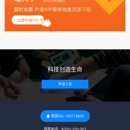
联，包括不孕症和妊娠并发症。 生殖健康：捐赠者需要有规律
的月经期，无生殖障碍或异常问题。此外，还需要进行详细的
妇科检查，以确保其生殖系统的健康。 遗传病史与家族病史：
立即升级VIP
捐赠者及其家庭成员需要无严重的遗传病史、精神病史和传染
病史。这通常需要通过基因检测、家族史调查和医疗记录审查
来确定。 传染病检查：捐赠者需要进行全面的传染病检查，包
括乙肝、丙肝、HIV、梅毒等。这些检查旨在确保捐赠者未携
带任何可传染给受卵者的病原体。 药物与生活习惯：捐赠者需
要是非尼古丁使用者、非吸烟者、非吸毒者，并且未使用可能
科技创造生命
影响卵子质量的药物，如某些精神药物和避孕植入物。 学历与
心理标准 学历要求：部分卵子库对捐赠者的学历有一定要求，
申请入驻
但这并非普遍标准。一些卵子库可能更倾向于选择受过高等教
育的女性作为捐赠者，但这并不是绝对的筛选条件。 心理状态
评估：捐赠者需要进行心理状态评估，以确定其对捐赠过程的
态度、理解可能遇到的问题以及未来与受卵者的关系。这有助
于确保捐赠者在捐赠过程中保持积极的心态，并理解其捐赠行
客服QQ : 162172840
为的意义。 其他标准 责任心与沟通能力：由于捐卵过程的时
客服电话：4000-120-507