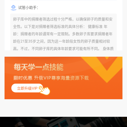
试管小助手：
卵子库中的捐赠者筛选过程十分严格，以确保卵子的质量和安
全性。以下是对捐赠者筛选标准的具体分析： 健康标准 年
龄：捐赠者的年龄通常有一定限制。多数卵子库要求捐赠者年
龄在21至35岁之间，因为这一年龄段女性的卵子质量相对较
高。不过，不同卵子库的具体年龄要求可能有所不同。 身体质
量指数（BMI）：捐赠者的BMI通常需要在正常范围内，以确
保其身体健康状况良好。过高的BMI可能与多种健康问题相关
联，包括不孕症和妊娠并发症。 生殖健康：捐赠者需要有规律
的月经期，无生殖障碍或异常问题。此外，还需要进行详细的
妇科检查，以确保其生殖系统的健康。 遗传病史与家族病史：
立即升级VIP
捐赠者及其家庭成员需要无严重的遗传病史、精神病史和传染
病史。这通常需要通过基因检测、家族史调查和医疗记录审查
来确定。 传染病检查：捐赠者需要进行全面的传染病检查，包
括乙肝、丙肝、HIV、梅毒等。这些检查旨在确保捐赠者未携
带任何可传染给受卵者的病原体。 药物与生活习惯：捐赠者需