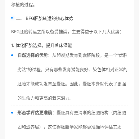
移植的过程。
二、 BFG胚胎转运的核心优势
BFG胚胎转运之所以备受推崇，主要得益于以下几大优势：
1. 优化胚胎选择，提升着床潜能
自然选择的优势
：从卵裂期发育到囊胚阶段，是一个“优胜
劣汰”的过程。只有那些发育潜能良好、
染色体
相对正常的
胚胎才能成功发育至囊胚。因此，囊胚本身就代表了更强
的生命力和更高的着床潜力。
形态学评估更准确
：囊胚具有更清晰的细胞结构（内细胞
团和滋养层），这使得胚胎学家能够更准确地评估其质