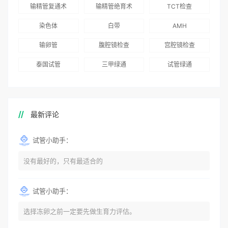
得分最高
输精管复通术
输精管绝育术
TCT检查
国版）》
染色体
白带
AMH
输卵管
腹腔镜检查
宫腔镜检查
泰国试管
三甲绿通
试管绿通
最新评论
试管小助手：
没有最好的，只有最适合的
试管小助手：
选择冻卵之前一定要先做生育力评估。