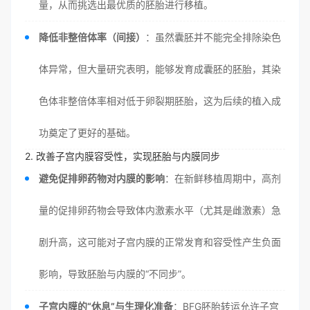
量，从而挑选出最优质的胚胎进行移植。
降低非整倍体率（间接）
：虽然囊胚并不能完全排除染色
体异常，但大量研究表明，能够发育成囊胚的胚胎，其染
色体非整倍体率相对低于卵裂期胚胎，这为后续的植入成
功奠定了更好的基础。
2. 改善子宫内膜容受性，实现胚胎与内膜同步
避免促排卵药物对内膜的影响
：在新鲜移植周期中，高剂
量的促排卵药物会导致体内激素水平（尤其是雌激素）急
剧升高，这可能对子宫内膜的正常发育和容受性产生负面
影响，导致胚胎与内膜的“不同步”。
子宫内膜的“休息”与生理化准备
：BFG胚胎转运允许子宫