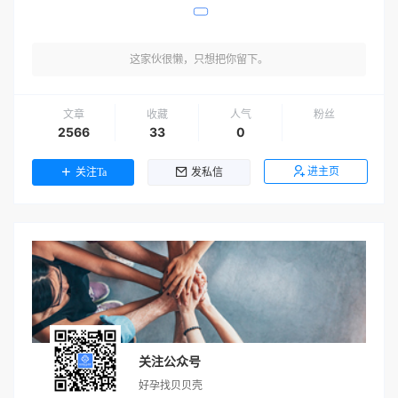
这家伙很懒，只想把你留下。
文章
收藏
人气
粉丝
2566
33
0
进主页
关注Ta
发私信
关注公众号
好孕找贝贝壳