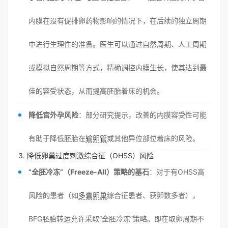
内膜在没有促排卵药物影响的情况下，在后续的独立周期
中进行生理性的准备。医生可以通过自然周期、人工周期
或模拟自然周期等方式，精确调控内膜生长，使其达到最
佳的容受状态，从而提高胚胎着床的机会。
降低宫外孕风险
：部分研究提示，改善的内膜容受性可能
有助于降低胚胎在
输卵管
或其他异位部位着床的风险。
3. 降低卵巢过度刺激综合征（OHSS）风险
“全胚冷冻”（Freeze-All）策略的基石
：对于有OHSS高
风险的患者（如
多囊卵巢
综合征患者、获卵数多者），
BFG胚胎转运允许采取“全胚冷冻”策略。即在取卵周期不