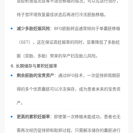
宫腔积液或炎症等不适合移植的情况，可以先进行治疗，
待子宫环境恢复最佳状态后再进行冷冻胚胎移植。
减少多胎妊娠风险
：BFG胚胎转运通常倾向于单囊胚移植
（SET），这在保证高妊娠率的同时，显著降低了多胎妊
娠（双胎、多胎）带来的孕产妇及胎儿风险。
6. 长期储存与累积妊娠率
剩余胚胎的宝贵资产
：通过BFG技术，一次促排卵周期获
得的多个优质囊胚可以冷冻保存，成为患者未来的宝贵资
产。
更高的累积妊娠率
：即使第一次移植未能成功，患者也无
需再次经历促排卵和取卵过程，只需解冻储存的囊胚进行