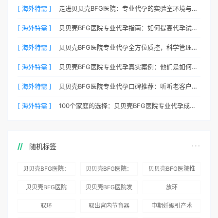
[ 海外特需 ]
走进贝贝壳BFG医院：专业代孕的实验室环境与操作流程
[ 海外特需 ]
贝贝壳BFG医院专业代孕指南：如何提高代孕试管的成功率？
[ 海外特需 ]
贝贝壳BFG医院专业代孕全方位质控，科学管理生育每一步
[ 海外特需 ]
贝贝壳BFG医院专业代孕真实案例：他们是如何在这里圆梦的
[ 海外特需 ]
贝贝壳BFG医院专业代孕口碑推荐：听听老客户的真实评价
[ 海外特需 ]
100个家庭的选择：贝贝壳BFG医院专业代孕成功案例分享
随机标签
贝贝壳BFG医院：
贝贝壳BFG医院：
贝贝壳BFG医院推
为赴吉尔吉斯斯坦
总体满意度
出“荣耀计划”：抱
贝贝壳BFG医院
贝贝壳BFG医院发
放环
就诊患者一站式服
96.3%，“医疗技
娃风险为零
Genebank资源库
布《单身男性海外
取环
取出宫内节育器
中期妊娠引产术
务
术”和“法律支持”
志愿者突破500名
辅助生殖指南（吉