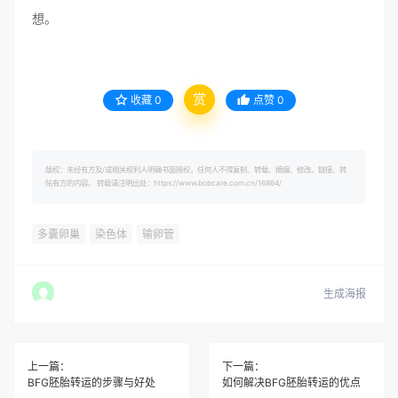
想。
赏
收藏
0
点赞
0
版权：未经有方及/或相关权利人明确书面授权，任何人不得复制、转载、摘编、修改、链接、转
帖有方的内容。 转载请注明出处：https://www.bobcare.com.cn/16864/
多囊卵巢
染色体
输卵管
生成海报
上一篇：
下一篇：
BFG胚胎转运的步骤与好处
如何解决BFG胚胎转运的优点