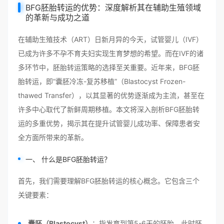
BFG胚胎转运的优势：深度解析其在辅助生殖领域
的革新与成功之道
在辅助生殖技术（ART）日新月异的今天，试管婴儿（IVF）
已成为许多不孕不育夫妇实现生育梦想的希望。而在IVF的诸
多环节中，胚胎转运策略的选择至关重要。近年来，BFG胚
胎转运，即“囊胚冷冻-复苏移植”（Blastocyst Frozen-
thawed Transfer），以其显著的优势逐渐成为主流，甚至在
许多中心取代了新鲜周期移植。本文将深入剖析BFG胚胎转
运的多重优势，揭示其在提升试管婴儿成功率、保障患者安
全方面所带来的革新。
一、 什么是BFG胚胎转运？
首先，我们需要理解BFG胚胎转运的核心概念。它包含三个
关键要素：
囊胚（Blastocyst）
：指发育到第5-6天的胚胎。此时胚