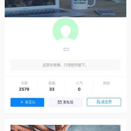
这家伙很懒，只想把你留下。
文章
收藏
人气
粉丝
2579
33
0
进主页
关注Ta
发私信