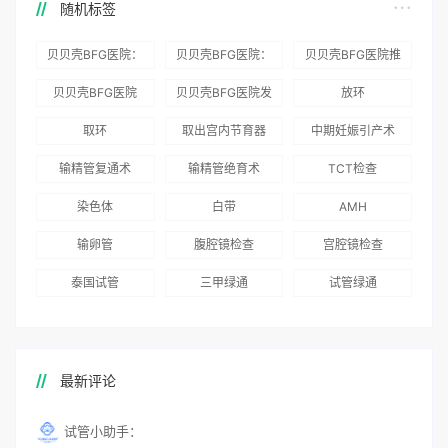
随机标签
贝贝壳BFG医院：
贝贝壳BFG医院：
贝贝壳BFG医院推
为赴吉尔吉斯斯坦
总体满意度
出“荣耀计划”：抱
贝贝壳BFG医院
贝贝壳BFG医院发
放环
就诊患者一站式服
96.3%，“医疗技
娃风险为零
Genebank资源库
布《单身男性海外
取环
取出宫内节育器
中期妊娠引产术
务
术”和“法律支持”
志愿者突破500名
辅助生殖指南（吉
得分最高
输精管复通术
输精管绝育术
TCT检查
国版）》
染色体
白带
AMH
输卵管
腹腔镜检查
宫腔镜检查
泰国试管
三甲绿通
试管绿通
最新评论
试管小助手：