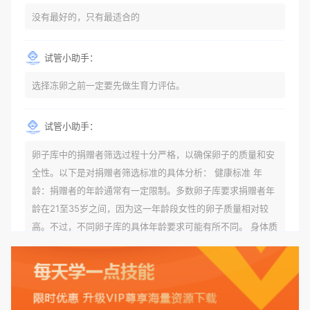
没有最好的，只有最适合的
试管小助手：
选择冻卵之前一定要先做生育力评估。
试管小助手：
卵子库中的捐赠者筛选过程十分严格，以确保卵子的质量和安
全性。以下是对捐赠者筛选标准的具体分析： 健康标准 年
龄：捐赠者的年龄通常有一定限制。多数卵子库要求捐赠者年
龄在21至35岁之间，因为这一年龄段女性的卵子质量相对较
高。不过，不同卵子库的具体年龄要求可能有所不同。 身体质
量指数（BMI）：捐赠者的BMI通常需要在正常范围内，以确
保其身体健康状况良好。过高的BMI可能与多种健康问题相关
联，包括不孕症和妊娠并发症。 生殖健康：捐赠者需要有规律
的月经期，无生殖障碍或异常问题。此外，还需要进行详细的