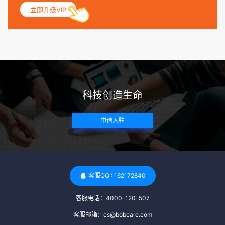
妇科检查，以确保其生殖系统的健康。 遗传病史与家族病史：
立即升级VIP
捐赠者及其家庭成员需要无严重的遗传病史、精神病史和传染
病史。这通常需要通过基因检测、家族史调查和医疗记录审查
来确定。 传染病检查：捐赠者需要进行全面的传染病检查，包
括乙肝、丙肝、HIV、梅毒等。这些检查旨在确保捐赠者未携
带任何可传染给受卵者的病原体。 药物与生活习惯：捐赠者需
要是非尼古丁使用者、非吸烟者、非吸毒者，并且未使用可能
科技创造生命
影响卵子质量的药物，如某些精神药物和避孕植入物。 学历与
心理标准 学历要求：部分卵子库对捐赠者的学历有一定要求，
申请入驻
但这并非普遍标准。一些卵子库可能更倾向于选择受过高等教
育的女性作为捐赠者，但这并不是绝对的筛选条件。 心理状态
评估：捐赠者需要进行心理状态评估，以确定其对捐赠过程的
态度、理解可能遇到的问题以及未来与受卵者的关系。这有助
于确保捐赠者在捐赠过程中保持积极的心态，并理解其捐赠行
客服QQ : 162172840
为的意义。 其他标准 责任心与沟通能力：由于捐卵过程的时
客服电话：4000-120-507
间不确定性，捐赠者需要有责任心，善于沟通，并尊重预约和
时间表。这有助于确保捐赠周期的顺利进行，并保障受卵者的
客服邮箱：cs@bobcare.com