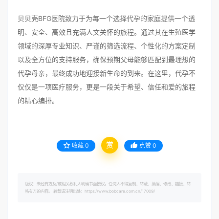
贝贝壳BFG医院致力于为每一个选择代孕的家庭提供一个透
明、安全、高效且充满人文关怀的旅程。通过其在生殖医学
领域的深厚专业知识、严谨的筛选流程、个性化的方案定制
以及全方位的支持服务，确保预期父母能够匹配到最理想的
代孕母亲，最终成功地迎接新生命的到来。在这里，代孕不
仅仅是一项医疗服务，更是一段关于希望、信任和爱的旅程
的精心编排。
赏
收藏
0
点赞
0
版权：未经有方及/或相关权利人明确书面授权，任何人不得复制、转载、摘编、修改、链接、转
帖有方的内容。 转载请注明出处：https://www.bobcare.com.cn/17009/