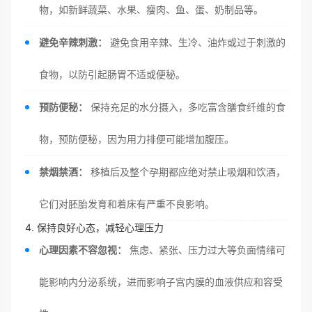
物，如新鲜蔬菜、水果、瘦肉、鱼、蛋、奶制品等。
避免辛辣刺激：
避免食用辛辣、生冷、油炸或过于刺激的
食物，以防引起肠胃不适或便秘。
预防便秘：
保持充足的水分摄入，多吃富含膳食纤维的食
物，预防便秘，因为用力排便可能增加腹压。
禁烟禁酒：
移植后及整个孕期都应绝对禁止吸烟和饮酒，
它们对胚胎发育和着床有严重不良影响。
4. 保持良好心态，减轻心理压力
心理因素不容忽视：
焦虑、紧张、压力过大等负面情绪可
能影响内分泌系统，进而影响子宫内膜的血液供应和容受