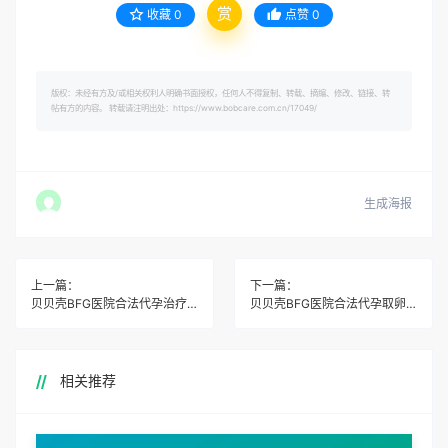
赏
收藏
0
点赞
0
版权：未经有方及/或相关权利人明确书面授权，任何人不得复制、转载、摘编、修改、链接、转
帖有方的内容。 转载请注明出处：https://www.bobcare.com.cn/17049/
生成海报
上一篇：
下一篇：
贝贝壳BFG医院合法代孕治疗中的饮食建议
贝贝壳BFG医院合法代孕取卵后注意事项
相关推荐