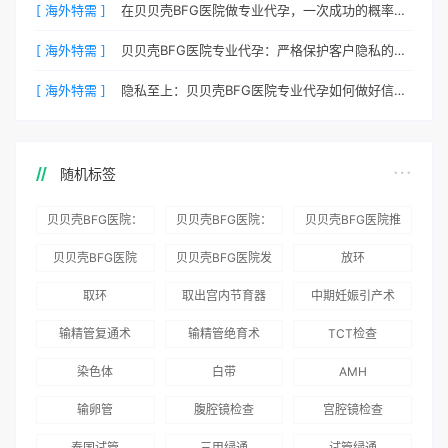
[ 海外特需 ]
在贝贝壳BFG医院做专业代孕，一次成功的概率有多大？
[ 海外特需 ]
贝贝壳BFG医院专业代孕：严格保护客户隐私的安心之选
[ 海外特需 ]
隐私至上：贝贝壳BFG医院专业代孕如何做好信息保密？
随机标签
贝贝壳BFG医院：
贝贝壳BFG医院：
贝贝壳BFG医院推
为赴吉尔吉斯斯坦
总体满意度
出“荣耀计划”：抱
贝贝壳BFG医院
贝贝壳BFG医院发
放环
就诊患者一站式服
96.3%，“医疗技
娃风险为零
Genebank资源库
布《单身男性海外
取环
取出宫内节育器
中期妊娠引产术
务
术”和“法律支持”
志愿者突破500名
辅助生殖指南（吉
得分最高
输精管复通术
输精管绝育术
TCT检查
国版）》
染色体
白带
AMH
输卵管
腹腔镜检查
宫腔镜检查
泰国试管
三甲绿通
试管绿通