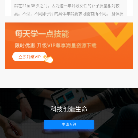
龄在21至35岁之间，因为这一年龄段女性的卵子质量相对较
高。不过，不同卵子库的具体年龄要求可能有所不同。 身体质
量指数（BMI）：捐赠者的BMI通常需要在正常范围内，以确
保其身体健康状况良好。过高的BMI可能与多种健康问题相关
联，包括不孕症和妊娠并发症。 生殖健康：捐赠者需要有规律
的月经期，无生殖障碍或异常问题。此外，还需要进行详细的
妇科检查，以确保其生殖系统的健康。 遗传病史与家族病史：
立即升级VIP
捐赠者及其家庭成员需要无严重的遗传病史、精神病史和传染
病史。这通常需要通过基因检测、家族史调查和医疗记录审查
来确定。 传染病检查：捐赠者需要进行全面的传染病检查，包
括乙肝、丙肝、HIV、梅毒等。这些检查旨在确保捐赠者未携
带任何可传染给受卵者的病原体。 药物与生活习惯：捐赠者需
要是非尼古丁使用者、非吸烟者、非吸毒者，并且未使用可能
科技创造生命
影响卵子质量的药物，如某些精神药物和避孕植入物。 学历与
心理标准 学历要求：部分卵子库对捐赠者的学历有一定要求，
申请入驻
但这并非普遍标准。一些卵子库可能更倾向于选择受过高等教
育的女性作为捐赠者，但这并不是绝对的筛选条件。 心理状态