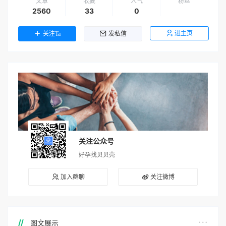
文章
收藏
人气
粉丝
2560
33
0
进主页
关注Ta
发私信
关注公众号
好孕找贝贝壳
加入群聊
关注微博
图文展示