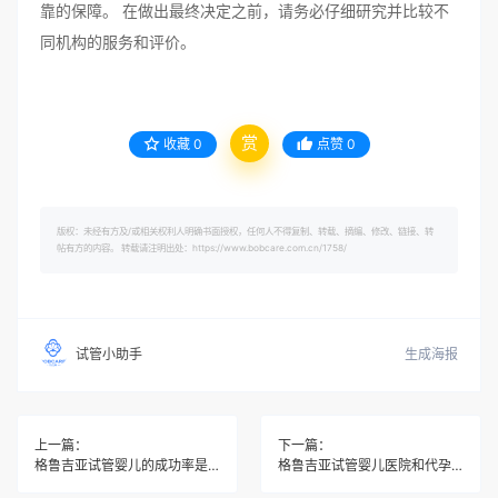
靠的保障。 在做出最终决定之前，请务必仔细研究并比较不
同机构的服务和评价。
赏
收藏
0
点赞
0
版权：未经有方及/或相关权利人明确书面授权，任何人不得复制、转载、摘编、修改、链接、转
帖有方的内容。 转载请注明出处：https://www.bobcare.com.cn/1758/
生成海报
试管小助手
上一篇：
下一篇：
格鲁吉亚试管婴儿的成功率是否因不同年龄段而异？
格鲁吉亚试管婴儿医院和代孕机构是否经过相关认证？