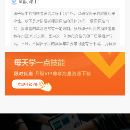
试管小助手：
卵子库中的捐赠者筛选过程十分严格，以确保卵子的质量和安
全性。以下是对捐赠者筛选标准的具体分析： 健康标准 年
龄：捐赠者的年龄通常有一定限制。多数卵子库要求捐赠者年
龄在21至35岁之间，因为这一年龄段女性的卵子质量相对较
高。不过，不同卵子库的具体年龄要求可能有所不同。 身体质
量指数（BMI）：捐赠者的BMI通常需要在正常范围内，以确
保其身体健康状况良好。过高的BMI可能与多种健康问题相关
联，包括不孕症和妊娠并发症。 生殖健康：捐赠者需要有规律
的月经期，无生殖障碍或异常问题。此外，还需要进行详细的
妇科检查，以确保其生殖系统的健康。 遗传病史与家族病史：
立即升级VIP
捐赠者及其家庭成员需要无严重的遗传病史、精神病史和传染
病史。这通常需要通过基因检测、家族史调查和医疗记录审查
来确定。 传染病检查：捐赠者需要进行全面的传染病检查，包
括乙肝、丙肝、HIV、梅毒等。这些检查旨在确保捐赠者未携
带任何可传染给受卵者的病原体。 药物与生活习惯：捐赠者需
要是非尼古丁使用者、非吸烟者、非吸毒者，并且未使用可能