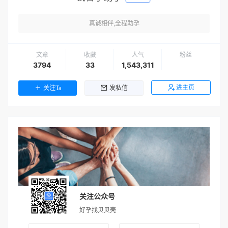
真诚相伴,全程助孕
文章
收藏
人气
粉丝
3794
33
1,543,311
进主页
关注Ta
发私信
关注公众号
好孕找贝贝壳