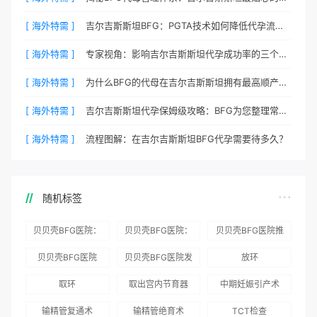
[ 海外特需 ]
吉尔吉斯斯坦BFG：PGTA技术如何降低代孕流产风险？
[ 海外特需 ]
专家视角：影响吉尔吉斯斯坦代孕成功率的三个核心要素
[ 海外特需 ]
为什么BFG的代母在吉尔吉斯斯坦拥有最高顺产率？
[ 海外特需 ]
吉尔吉斯斯坦代孕保姆级攻略：BFG为您整理常见QA
[ 海外特需 ]
流程图解：在吉尔吉斯斯坦BFG代孕需要待多久？
随机标签
贝贝壳BFG医院：
贝贝壳BFG医院：
贝贝壳BFG医院推
为赴吉尔吉斯斯坦
总体满意度
出“荣耀计划”：抱
贝贝壳BFG医院
贝贝壳BFG医院发
放环
就诊患者一站式服
96.3%，“医疗技
娃风险为零
Genebank资源库
布《单身男性海外
取环
取出宫内节育器
中期妊娠引产术
务
术”和“法律支持”
志愿者突破500名
辅助生殖指南（吉
得分最高
输精管复通术
输精管绝育术
TCT检查
国版）》