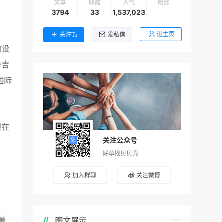
文章
收藏
人气
粉丝
3794
33
1,537,023
进主页
关注Ta
发私信
的设
鲁吉
国际
现在
关注公众号
好孕找贝贝壳
加入群聊
关注微博
图文展示
差