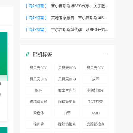
[ 海外特需 ]
吉尔吉斯斯坦BFG代孕：关于胚胎冷冻与续费的说明
[ 海外特需 ]
实地考察报告：吉尔吉斯斯坦BFG医院环境真实记录
[ 海外特需 ]
吉尔吉斯斯坦代孕：从BFG开始您的新生活
随机标签
贝贝壳BFG
贝贝壳BFG
贝贝壳BFG
医院：为赴
医院：总体
医院推出
贝贝壳BFG
贝贝壳BFG
放环
吉尔吉斯斯
满意度
“荣耀计
尔
医院
医院发布
取环
取出宫内节
中期妊娠引
坦就诊患者
96.3%，“医
划”：抱娃
Genebank
《单身男性
8
育器
产术
一站式服务
疗技术”和
风险为零
输精管复通
输精管绝育
TCT检查
资源库志愿
海外辅助生
“法律支持”
术
术
者突破500
殖指南（吉
染色体
白带
AMH
得分最高
名
国版）》
输卵管
腹腔镜检查
宫腔镜检查