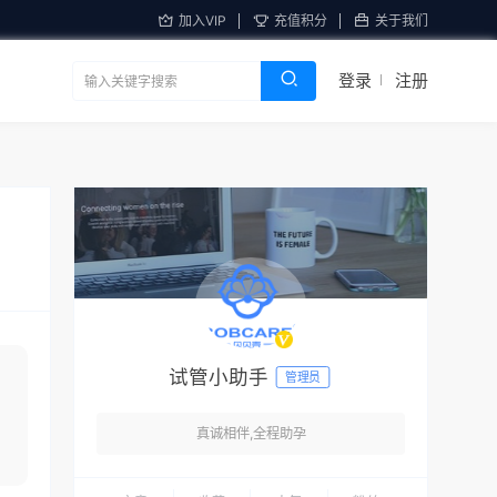
加入VIP
充值积分
关于我们
登录
注册
试管小助手
管理员
真诚相伴,全程助孕