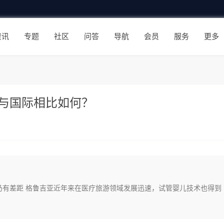
资讯
专题
社区
问答
导航
会员
服务
更多
与国际相比如何？
仍有差距 格鲁吉亚近年来在医疗旅游领域发展迅速，试管婴儿技术也得到