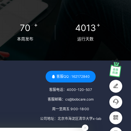
卵者的病原体。 药物与生活习惯：捐赠者需
要是非尼古丁使用者、非吸烟者、非吸毒
者，并且未使用可能影响卵子质量的药物，
+
+
70
4013
如某些精神药物和避孕植入物。 学历与心理
标准 学历要求：部分卵子库对捐赠者的学历
本周发布
运行天数
有一定要求，但这并非普遍标准。一些卵子
库可能更倾向于选择受过高等教育的女性作
为捐赠者，但这并不是绝对的筛选条件。 心
理状态评估：捐赠者需要进行心理状态评
估，以确定其对捐赠过程的态度、理解可能
客服QQ : 162172840
遇到的问题以及未来与受卵者的关系。这有
客服电话：4000-120-507
助于确保捐赠者在捐赠过程中保持积极的心
态，并理解其捐赠行为的意义。 其他标准 责
客服邮箱：cs@bobcare.com
任心与沟通能力：由于捐卵过程的时间不确
周一至周五 9:00-18:00
定性，捐赠者需要有责任心，善于沟通，并
公司地址：北京市海淀区清华大学x-lab
尊重预约和时间表。这有助于确保捐赠周期
的顺利进行，并保障受卵者的权益。 面试与