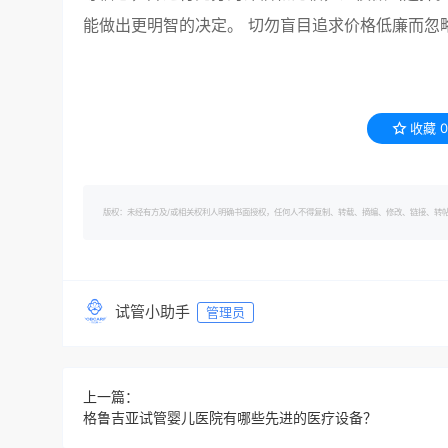
能做出更明智的决定。 切勿盲目追求价格低廉而忽
收藏
0
版权：未经有方及/或相关权利人明确书面授权，任何人不得复制、转载、摘编、修改、链接、转帖有方的内容。 转
试管小助手
管理员
上一篇：
格鲁吉亚试管婴儿医院有哪些先进的医疗设备？