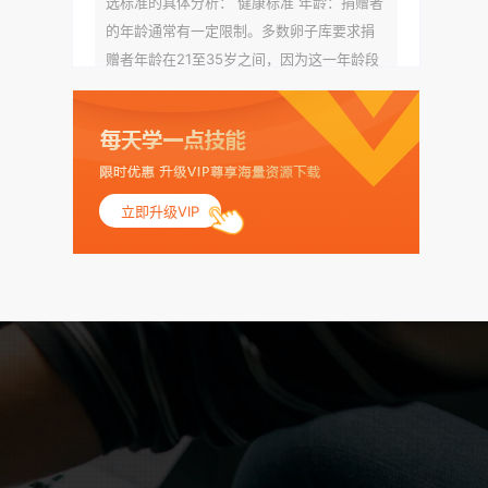
选标准的具体分析： 健康标准 年龄：捐赠者
的年龄通常有一定限制。多数卵子库要求捐
赠者年龄在21至35岁之间，因为这一年龄段
女性的卵子质量相对较高。不过，不同卵子
库的具体年龄要求可能有所不同。 身体质量
指数（BMI）：捐赠者的BMI通常需要在正常
范围内，以确保其身体健康状况良好。过高
的BMI可能与多种健康问题相关联，包括不孕
立即升级VIP
症和妊娠并发症。 生殖健康：捐赠者需要有
规律的月经期，无生殖障碍或异常问题。此
外，还需要进行详细的妇科检查，以确保其
生殖系统的健康。 遗传病史与家族病史：捐
赠者及其家庭成员需要无严重的遗传病史、
精神病史和传染病史。这通常需要通过基因
检测、家族史调查和医疗记录审查来确定。
传染病检查：捐赠者需要进行全面的传染病
检查，包括乙肝、丙肝、HIV、梅毒等。这些
检查旨在确保捐赠者未携带任何可传染给受