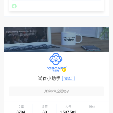
试管小助手
管理员
真诚相伴,全程助孕
文章
收藏
人气
粉丝
3794
33
1,537,582