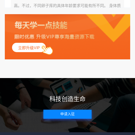
高。不过，不同卵子库的具体年龄要求可能有所不同。 身体质
量指数（BMI）：捐赠者的BMI通常需要在正常范围内，以确
保其身体健康状况良好。过高的BMI可能与多种健康问题相关
联，包括不孕症和妊娠并发症。 生殖健康：捐赠者需要有规律
的月经期，无生殖障碍或异常问题。此外，还需要进行详细的
妇科检查，以确保其生殖系统的健康。 遗传病史与家族病史：
立即升级VIP
捐赠者及其家庭成员需要无严重的遗传病史、精神病史和传染
病史。这通常需要通过基因检测、家族史调查和医疗记录审查
来确定。 传染病检查：捐赠者需要进行全面的传染病检查，包
括乙肝、丙肝、HIV、梅毒等。这些检查旨在确保捐赠者未携
带任何可传染给受卵者的病原体。 药物与生活习惯：捐赠者需
要是非尼古丁使用者、非吸烟者、非吸毒者，并且未使用可能
科技创造生命
影响卵子质量的药物，如某些精神药物和避孕植入物。 学历与
心理标准 学历要求：部分卵子库对捐赠者的学历有一定要求，
申请入驻
但这并非普遍标准。一些卵子库可能更倾向于选择受过高等教
育的女性作为捐赠者，但这并不是绝对的筛选条件。 心理状态
评估：捐赠者需要进行心理状态评估，以确定其对捐赠过程的