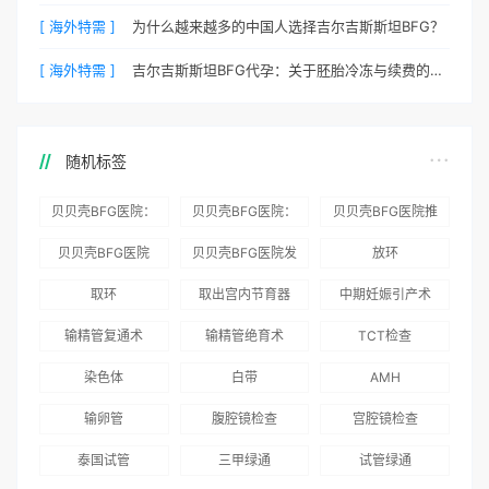
[ 海外特需 ]
为什么越来越多的中国人选择吉尔吉斯斯坦BFG？
[ 海外特需 ]
吉尔吉斯斯坦BFG代孕：关于胚胎冷冻与续费的说明
随机标签
贝贝壳BFG医院：
贝贝壳BFG医院：
贝贝壳BFG医院推
为赴吉尔吉斯斯坦
总体满意度
出“荣耀计划”：抱
贝贝壳BFG医院
贝贝壳BFG医院发
放环
就诊患者一站式服
96.3%，“医疗技
娃风险为零
Genebank资源库
布《单身男性海外
取环
取出宫内节育器
中期妊娠引产术
务
术”和“法律支持”
志愿者突破500名
辅助生殖指南（吉
得分最高
输精管复通术
输精管绝育术
TCT检查
国版）》
染色体
白带
AMH
输卵管
腹腔镜检查
宫腔镜检查
泰国试管
三甲绿通
试管绿通