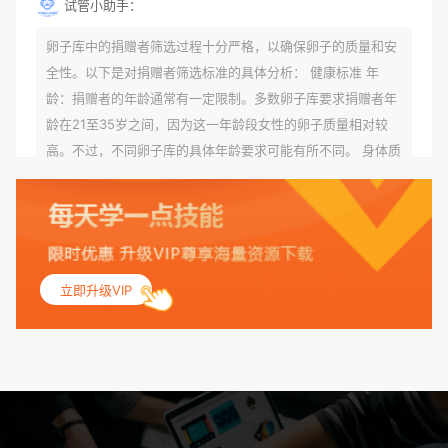
试管小助手：
卵子库中的捐赠者筛选过程十分严格，以确保卵子的质量和安
全性。以下是对捐赠者筛选标准的具体分析： 健康标准 年
龄：捐赠者的年龄通常有一定限制。多数卵子库要求捐赠者年
龄在21至35岁之间，因为这一年龄段女性的卵子质量相对较
高。不过，不同卵子库的具体年龄要求可能有所不同。 身体质
量指数（BMI）：捐赠者的BMI通常需要在正常范围内，以确
保其身体健康状况良好。过高的BMI可能与多种健康问题相关
联，包括不孕症和妊娠并发症。 生殖健康：捐赠者需要有规律
的月经期，无生殖障碍或异常问题。此外，还需要进行详细的
妇科检查，以确保其生殖系统的健康。 遗传病史与家族病史：
立即升级VIP
捐赠者及其家庭成员需要无严重的遗传病史、精神病史和传染
病史。这通常需要通过基因检测、家族史调查和医疗记录审查
来确定。 传染病检查：捐赠者需要进行全面的传染病检查，包
括乙肝、丙肝、HIV、梅毒等。这些检查旨在确保捐赠者未携
带任何可传染给受卵者的病原体。 药物与生活习惯：捐赠者需
要是非尼古丁使用者、非吸烟者、非吸毒者，并且未使用可能