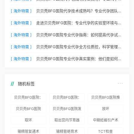
[ 海外特需 ]
贝贝壳BFG医院代孕技术成熟吗？专业代孕团队保驾护航
[ 海外特需 ]
走进贝贝壳BFG医院：专业代孕的实验室环境与操作流程
[ 海外特需 ]
贝贝壳BFG医院专业代孕指南：如何提高代孕试管的成功率？
[ 海外特需 ]
贝贝壳BFG医院专业代孕全方位质控，科学管理生育每一步
[ 海外特需 ]
贝贝壳BFG医院专业代孕真实案例：他们是如何在这里圆梦的
随机标签
贝贝壳BFG医院：
贝贝壳BFG医院：
贝贝壳BFG医院推
为赴吉尔吉斯斯坦
总体满意度
出“荣耀计划”：抱
贝贝壳BFG医院
贝贝壳BFG医院发
放环
就诊患者一站式服
96.3%，“医疗技
娃风险为零
Genebank资源库
布《单身男性海外
取环
取出宫内节育器
中期妊娠引产术
务
术”和“法律支持”
志愿者突破500名
辅助生殖指南（吉
得分最高
输精管复通术
输精管绝育术
TCT检查
国版）》