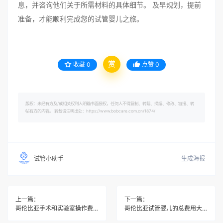
息，并咨询他们关于所需材料的具体细节。 及早规划，提前
准备，才能顺利完成您的试管婴儿之旅。
赏
收藏
0
点赞
0
版权：未经有方及/或相关权利人明确书面授权，任何人不得复制、转载、摘编、修改、链接、转
帖有方的内容。 转载请注明出处：https://www.bobcare.com.cn/1874/
生成海报
试管小助手
上一篇：
下一篇：
哥伦比亚手术和实验室操作费用包含哪些内容？
哥伦比亚试管婴儿的总费用大概是多少？