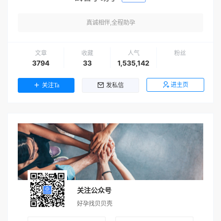
真诚相伴,全程助孕
文章
收藏
人气
粉丝
3794
33
1,535,142
进主页
关注Ta
发私信
关注公众号
好孕找贝贝壳