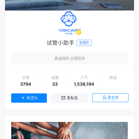
试管小助手
管理员
真诚相伴,全程助孕
文章
收藏
人气
粉丝
3794
33
1,538,194
进主页
关注Ta
发私信