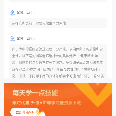
试管小助手：
选择冻卵之前一定要先做生育力评估。
试管小助手：
卵子库中的捐赠者筛选过程十分严格，以确保卵子的质量和安
全性。以下是对捐赠者筛选标准的具体分析： 健康标准 年
龄：捐赠者的年龄通常有一定限制。多数卵子库要求捐赠者年
龄在21至35岁之间，因为这一年龄段女性的卵子质量相对较
高。不过，不同卵子库的具体年龄要求可能有所不同。 身体质
量指数（BMI）：捐赠者的BMI通常需要在正常范围内，以确
保其身体健康状况良好。过高的BMI可能与多种健康问题相关
联，包括不孕症和妊娠并发症。 生殖健康：捐赠者需要有规律
的月经期，无生殖障碍或异常问题。此外，还需要进行详细的
妇科检查，以确保其生殖系统的健康。 遗传病史与家族病史：
立即升级VIP