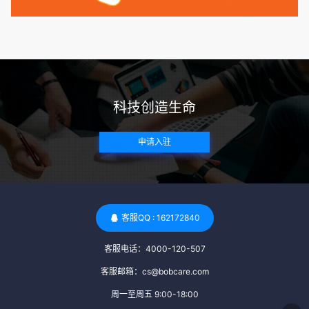
捐赠者及其家庭成员需要无严重的遗传病史、精神病史和传染
病史。这通常需要通过基因检测、家族史调查和医疗记录审查
来确定。 传染病检查：捐赠者需要进行全面的传染病检查，包
括乙肝、丙肝、HIV、梅毒等。这些检查旨在确保捐赠者未携
带任何可传染给受卵者的病原体。 药物与生活习惯：捐赠者需
要是非尼古丁使用者、非吸烟者、非吸毒者，并且未使用可能
科技创造生命
影响卵子质量的药物，如某些精神药物和避孕植入物。 学历与
心理标准 学历要求：部分卵子库对捐赠者的学历有一定要求，
申请入驻
但这并非普遍标准。一些卵子库可能更倾向于选择受过高等教
育的女性作为捐赠者，但这并不是绝对的筛选条件。 心理状态
评估：捐赠者需要进行心理状态评估，以确定其对捐赠过程的
态度、理解可能遇到的问题以及未来与受卵者的关系。这有助
于确保捐赠者在捐赠过程中保持积极的心态，并理解其捐赠行
客服QQ : 162172840
为的意义。 其他标准 责任心与沟通能力：由于捐卵过程的时
客服电话：4000-120-507
间不确定性，捐赠者需要有责任心，善于沟通，并尊重预约和
时间表。这有助于确保捐赠周期的顺利进行，并保障受卵者的
客服邮箱：cs@bobcare.com
权益。 面试与筛选流程：捐赠者通常需要经过面试和严格的筛
周一至周五 9:00-18:00
选流程。这包括提交个人照片、视频、身份证照片以及学历证