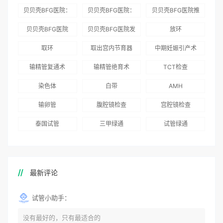
贝贝壳BFG医院：
贝贝壳BFG医院：
贝贝壳BFG医院推
为赴吉尔吉斯斯坦
总体满意度
出“荣耀计划”：抱
贝贝壳BFG医院
贝贝壳BFG医院发
放环
就诊患者一站式服
96.3%，“医疗技
娃风险为零
Genebank资源库
布《单身男性海外
取环
取出宫内节育器
中期妊娠引产术
务
术”和“法律支持”
志愿者突破500名
辅助生殖指南（吉
得分最高
输精管复通术
输精管绝育术
TCT检查
国版）》
染色体
白带
AMH
输卵管
腹腔镜检查
宫腔镜检查
泰国试管
三甲绿通
试管绿通
最新评论
试管小助手：
没有最好的，只有最适合的