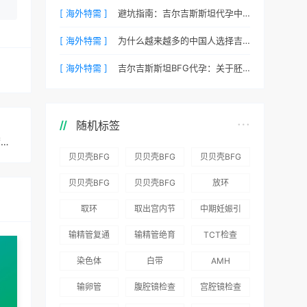
[ 海外特需 ]
避坑指南：吉尔吉斯斯坦代孕中常见的五个陷阱
[ 海外特需 ]
为什么越来越多的中国人选择吉尔吉斯斯坦BFG？
[ 海外特需 ]
吉尔吉斯斯坦BFG代孕：关于胚胎冷冻与续费的说明
随机标签
马来西亚捐卵试管胚胎移植前，是否会对胚胎进行遗传学筛查？
贝贝壳BFG
贝贝壳BFG
贝贝壳BFG
医院：为赴
医院：总体
医院推出
贝贝壳BFG
贝贝壳BFG
放环
吉尔吉斯斯
满意度
“荣耀计
医院
医院发布
取环
取出宫内节
中期妊娠引
坦就诊患者
96.3%，“医
划”：抱娃
Genebank
《单身男性
育器
产术
一站式服务
疗技术”和
风险为零
输精管复通
输精管绝育
TCT检查
资源库志愿
海外辅助生
“法律支持”
术
术
者突破500
殖指南（吉
染色体
白带
AMH
得分最高
名
国版）》
输卵管
腹腔镜检查
宫腔镜检查