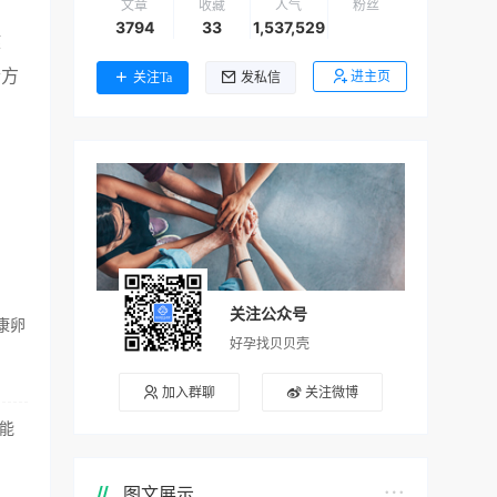
文章
收藏
人气
粉丝
3794
33
1,537,529
健
个方
进主页
关注Ta
发私信
关注公众号
康卵
好孕找贝贝壳
加入群聊
关注微博
能
图文展示