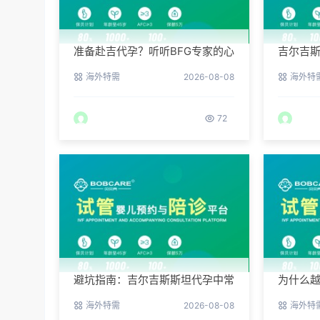
准备赴吉代孕？听听BFG专家的心
吉尔吉
理调适建议
的捐赠
海外特需
2026-08-08
海外特
72
避坑指南：吉尔吉斯斯坦代孕中常
为什么
见的五个陷阱
吉斯斯坦
海外特需
2026-08-08
海外特