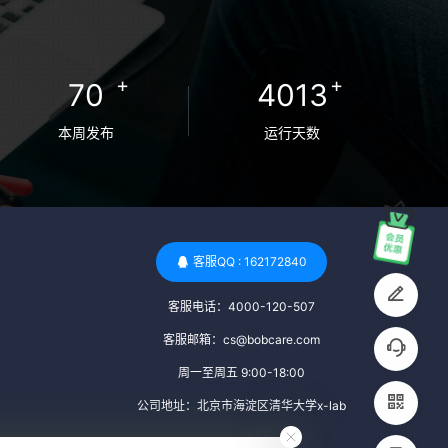
卵者的病原体。 药物与生活习惯：捐赠者需
要是非尼古丁使用者、非吸烟者、非吸毒
者，并且未使用可能影响卵子质量的药物，
+
+
70
4013
如某些精神药物和避孕植入物。 学历与心理
标准 学历要求：部分卵子库对捐赠者的学历
本周发布
运行天数
有一定要求，但这并非普遍标准。一些卵子
库可能更倾向于选择受过高等教育的女性作
为捐赠者，但这并不是绝对的筛选条件。 心
理状态评估：捐赠者需要进行心理状态评
估，以确定其对捐赠过程的态度、理解可能
客服QQ : 162172840
遇到的问题以及未来与受卵者的关系。这有
客服电话：4000-120-507
助于确保捐赠者在捐赠过程中保持积极的心
态，并理解其捐赠行为的意义。 其他标准 责
客服邮箱：cs@bobcare.com
任心与沟通能力：由于捐卵过程的时间不确
周一至周五 9:00-18:00
定性，捐赠者需要有责任心，善于沟通，并
公司地址：北京市海淀区清华大学x-lab
尊重预约和时间表。这有助于确保捐赠周期
的顺利进行，并保障受卵者的权益。 面试与