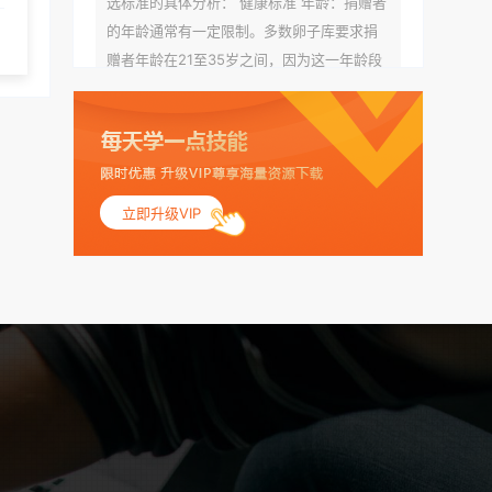
选标准的具体分析： 健康标准 年龄：捐赠者
的年龄通常有一定限制。多数卵子库要求捐
赠者年龄在21至35岁之间，因为这一年龄段
女性的卵子质量相对较高。不过，不同卵子
库的具体年龄要求可能有所不同。 身体质量
指数（BMI）：捐赠者的BMI通常需要在正常
范围内，以确保其身体健康状况良好。过高
的BMI可能与多种健康问题相关联，包括不孕
立即升级VIP
症和妊娠并发症。 生殖健康：捐赠者需要有
规律的月经期，无生殖障碍或异常问题。此
外，还需要进行详细的妇科检查，以确保其
生殖系统的健康。 遗传病史与家族病史：捐
赠者及其家庭成员需要无严重的遗传病史、
精神病史和传染病史。这通常需要通过基因
检测、家族史调查和医疗记录审查来确定。
传染病检查：捐赠者需要进行全面的传染病
检查，包括乙肝、丙肝、HIV、梅毒等。这些
检查旨在确保捐赠者未携带任何可传染给受