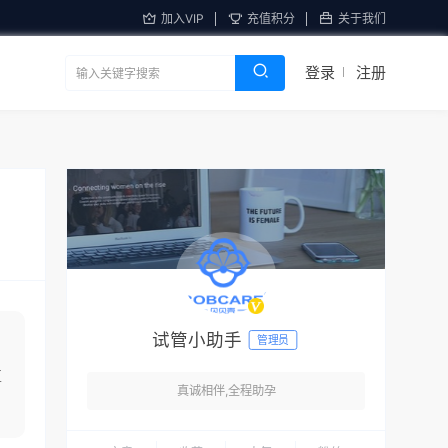
加入VIP
充值积分
关于我们
登录
注册
试管小助手
管理员
互
真诚相伴,全程助孕