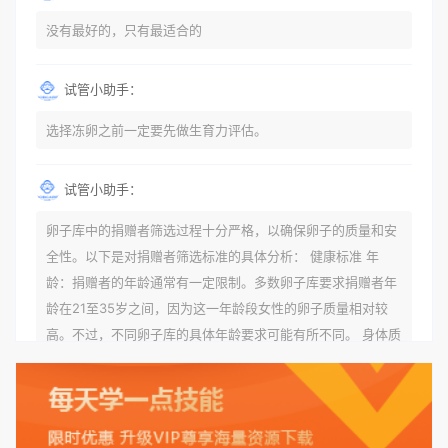
没有最好的，只有最适合的
试管小助手：
选择冻卵之前一定要先做生育力评估。
试管小助手：
卵子库中的捐赠者筛选过程十分严格，以确保卵子的质量和安
全性。以下是对捐赠者筛选标准的具体分析： 健康标准 年
龄：捐赠者的年龄通常有一定限制。多数卵子库要求捐赠者年
龄在21至35岁之间，因为这一年龄段女性的卵子质量相对较
高。不过，不同卵子库的具体年龄要求可能有所不同。 身体质
量指数（BMI）：捐赠者的BMI通常需要在正常范围内，以确
保其身体健康状况良好。过高的BMI可能与多种健康问题相关
联，包括不孕症和妊娠并发症。 生殖健康：捐赠者需要有规律
的月经期，无生殖障碍或异常问题。此外，还需要进行详细的