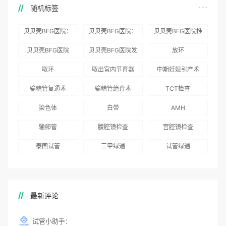
随机标签
贝贝壳BFG医院：
贝贝壳BFG医院：
贝贝壳BFG医院推
为赴吉尔吉斯斯坦
总体满意度
出“荣耀计划”：抱
贝贝壳BFG医院
贝贝壳BFG医院发
放环
就诊患者一站式服
96.3%，“医疗技
娃风险为零
Genebank资源库
布《单身男性海外
取环
取出宫内节育器
中期妊娠引产术
务
术”和“法律支持”
志愿者突破500名
辅助生殖指南（吉
得分最高
输精管复通术
输精管绝育术
TCT检查
国版）》
染色体
白带
AMH
输卵管
腹腔镜检查
宫腔镜检查
泰国试管
三甲绿通
试管绿通
最新评论
试管小助手：