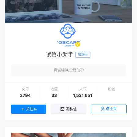
试管小助手
管理员
真诚相伴,全程助孕
文章
收藏
人气
粉丝
3794
33
1,531,651
进主页
关注Ta
发私信