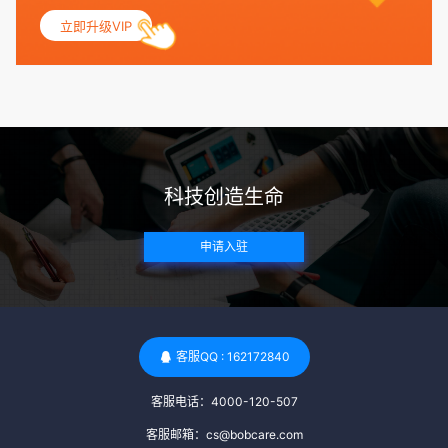
妇科检查，以确保其生殖系统的健康。 遗传病史与家族病史：
立即升级VIP
捐赠者及其家庭成员需要无严重的遗传病史、精神病史和传染
病史。这通常需要通过基因检测、家族史调查和医疗记录审查
来确定。 传染病检查：捐赠者需要进行全面的传染病检查，包
括乙肝、丙肝、HIV、梅毒等。这些检查旨在确保捐赠者未携
带任何可传染给受卵者的病原体。 药物与生活习惯：捐赠者需
要是非尼古丁使用者、非吸烟者、非吸毒者，并且未使用可能
科技创造生命
影响卵子质量的药物，如某些精神药物和避孕植入物。 学历与
心理标准 学历要求：部分卵子库对捐赠者的学历有一定要求，
申请入驻
但这并非普遍标准。一些卵子库可能更倾向于选择受过高等教
育的女性作为捐赠者，但这并不是绝对的筛选条件。 心理状态
评估：捐赠者需要进行心理状态评估，以确定其对捐赠过程的
态度、理解可能遇到的问题以及未来与受卵者的关系。这有助
于确保捐赠者在捐赠过程中保持积极的心态，并理解其捐赠行
客服QQ : 162172840
为的意义。 其他标准 责任心与沟通能力：由于捐卵过程的时
客服电话：4000-120-507
间不确定性，捐赠者需要有责任心，善于沟通，并尊重预约和
时间表。这有助于确保捐赠周期的顺利进行，并保障受卵者的
客服邮箱：cs@bobcare.com