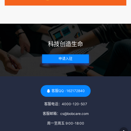
病史。这通常需要通过基因检测、家族史调查和医疗记录审查
来确定。 传染病检查：捐赠者需要进行全面的传染病检查，包
括乙肝、丙肝、HIV、梅毒等。这些检查旨在确保捐赠者未携
带任何可传染给受卵者的病原体。 药物与生活习惯：捐赠者需
要是非尼古丁使用者、非吸烟者、非吸毒者，并且未使用可能
科技创造生命
影响卵子质量的药物，如某些精神药物和避孕植入物。 学历与
心理标准 学历要求：部分卵子库对捐赠者的学历有一定要求，
申请入驻
但这并非普遍标准。一些卵子库可能更倾向于选择受过高等教
育的女性作为捐赠者，但这并不是绝对的筛选条件。 心理状态
评估：捐赠者需要进行心理状态评估，以确定其对捐赠过程的
态度、理解可能遇到的问题以及未来与受卵者的关系。这有助
于确保捐赠者在捐赠过程中保持积极的心态，并理解其捐赠行
客服QQ : 162172840
为的意义。 其他标准 责任心与沟通能力：由于捐卵过程的时
客服电话：4000-120-507
间不确定性，捐赠者需要有责任心，善于沟通，并尊重预约和
时间表。这有助于确保捐赠周期的顺利进行，并保障受卵者的
客服邮箱：cs@bobcare.com
权益。 面试与筛选流程：捐赠者通常需要经过面试和严格的筛
周一至周五 9:00-18:00
选流程。这包括提交个人照片、视频、身份证照片以及学历证