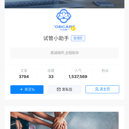
试管小助手
管理员
真诚相伴,全程助孕
文章
收藏
人气
粉丝
3794
33
1,537,569
进主页
关注Ta
发私信