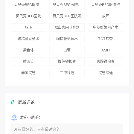
贝贝壳BFG医院：
贝贝壳BFG医院：
贝贝壳BFG医院推
为赴吉尔吉斯斯坦
总体满意度
出“荣耀计划”：抱
贝贝壳BFG医院
贝贝壳BFG医院发
放环
就诊患者一站式服
96.3%，“医疗技
娃风险为零
Genebank资源库
布《单身男性海外
取环
取出宫内节育器
中期妊娠引产术
务
术”和“法律支持”
志愿者突破500名
辅助生殖指南（吉
得分最高
输精管复通术
输精管绝育术
TCT检查
国版）》
染色体
白带
AMH
输卵管
腹腔镜检查
宫腔镜检查
泰国试管
三甲绿通
试管绿通
最新评论
试管小助手：
没有最好的，只有最适合的