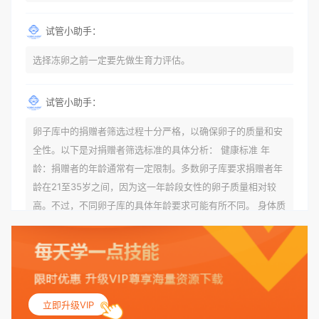
试管小助手：
选择冻卵之前一定要先做生育力评估。
试管小助手：
卵子库中的捐赠者筛选过程十分严格，以确保卵子的质量和安
全性。以下是对捐赠者筛选标准的具体分析： 健康标准 年
龄：捐赠者的年龄通常有一定限制。多数卵子库要求捐赠者年
龄在21至35岁之间，因为这一年龄段女性的卵子质量相对较
高。不过，不同卵子库的具体年龄要求可能有所不同。 身体质
量指数（BMI）：捐赠者的BMI通常需要在正常范围内，以确
保其身体健康状况良好。过高的BMI可能与多种健康问题相关
联，包括不孕症和妊娠并发症。 生殖健康：捐赠者需要有规律
的月经期，无生殖障碍或异常问题。此外，还需要进行详细的
妇科检查，以确保其生殖系统的健康。 遗传病史与家族病史：
立即升级VIP
捐赠者及其家庭成员需要无严重的遗传病史、精神病史和传染