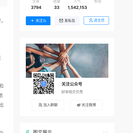
文章
收藏
人气
粉丝
3794
33
1,542,153
要，
进主页
关注Ta
发私信
？
愿
关注公众号
和
好孕找贝贝壳
依
出
加入群聊
关注微博
图文展示