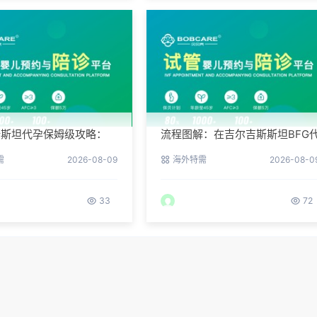
斯斯坦代孕保姆级攻略：
流程图解：在吉尔吉斯斯坦BFG
您整理常见QA
孕需要待多久？
需
2026-08-09
海外特需
2026-08-0
33
72