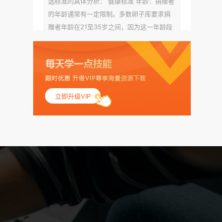
选标准的具体分析： 健康标准 年龄：捐赠者
的年龄通常有一定限制。多数卵子库要求捐
赠者年龄在21至35岁之间，因为这一年龄段
女性的卵子质量相对较高。不过，不同卵子
库的具体年龄要求可能有所不同。 身体质量
指数（BMI）：捐赠者的BMI通常需要在正常
范围内，以确保其身体健康状况良好。过高
的BMI可能与多种健康问题相关联，包括不孕
立即升级VIP
症和妊娠并发症。 生殖健康：捐赠者需要有
规律的月经期，无生殖障碍或异常问题。此
外，还需要进行详细的妇科检查，以确保其
生殖系统的健康。 遗传病史与家族病史：捐
赠者及其家庭成员需要无严重的遗传病史、
精神病史和传染病史。这通常需要通过基因
检测、家族史调查和医疗记录审查来确定。
传染病检查：捐赠者需要进行全面的传染病
检查，包括乙肝、丙肝、HIV、梅毒等。这些
检查旨在确保捐赠者未携带任何可传染给受