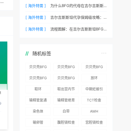
泰国试管婴儿医院生男孩遗传学检查的结果如何影响试管婴儿的治疗方案？
[ 海外特需 ]
为什么BFG的代母在吉尔吉斯斯坦拥有最高顺产率？
[ 海外特需 ]
吉尔吉斯斯坦代孕保姆级攻略：BFG为您整理常见QA
[ 海外特需 ]
流程图解：在吉尔吉斯斯坦BFG代孕需要待多久？
随机标签
贝贝壳BFG
贝贝壳BFG
贝贝壳BFG
医院：为赴
医院：总体
医院推出
贝贝壳BFG
贝贝壳BFG
放环
吉尔吉斯斯
满意度
“荣耀计
医院
医院发布
取环
取出宫内节
中期妊娠引
坦就诊患者
96.3%，“医
划”：抱娃
孕
Genebank
《单身男性
育器
产术
一站式服务
疗技术”和
风险为零
输精管复通
输精管绝育
TCT检查
资源库志愿
海外辅助生
9
“法律支持”
术
术
者突破500
殖指南（吉
染色体
白带
AMH
得分最高
名
国版）》
输卵管
腹腔镜检查
宫腔镜检查