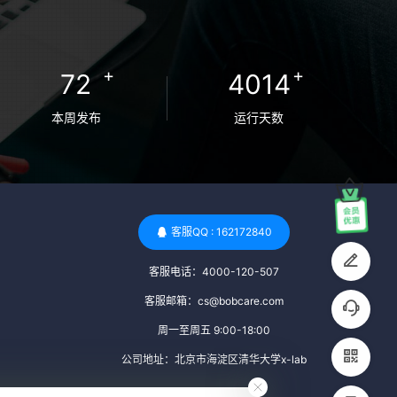
卵者的病原体。 药物与生活习惯：捐赠者需
要是非尼古丁使用者、非吸烟者、非吸毒
者，并且未使用可能影响卵子质量的药物，
+
+
72
4014
如某些精神药物和避孕植入物。 学历与心理
标准 学历要求：部分卵子库对捐赠者的学历
本周发布
运行天数
有一定要求，但这并非普遍标准。一些卵子
库可能更倾向于选择受过高等教育的女性作
为捐赠者，但这并不是绝对的筛选条件。 心
理状态评估：捐赠者需要进行心理状态评
估，以确定其对捐赠过程的态度、理解可能
客服QQ : 162172840
遇到的问题以及未来与受卵者的关系。这有
客服电话：4000-120-507
助于确保捐赠者在捐赠过程中保持积极的心
态，并理解其捐赠行为的意义。 其他标准 责
客服邮箱：cs@bobcare.com
任心与沟通能力：由于捐卵过程的时间不确
周一至周五 9:00-18:00
定性，捐赠者需要有责任心，善于沟通，并
公司地址：北京市海淀区清华大学x-lab
尊重预约和时间表。这有助于确保捐赠周期
的顺利进行，并保障受卵者的权益。 面试与