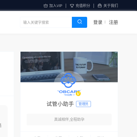
加入VIP
充值积分
关于我们
登录
注册
试管小助手
管理员
真诚相伴,全程助孕
追