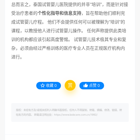
总而言之，泰国试管婴儿医院提供的并非“培训”，而是针对接
受治疗患者的
个性化指导和信息支持
，旨在帮助他们顺利完
成试管婴儿疗程。 他们不会提供任何可以被理解为“培训”的
课程，以教授他人进行试管婴儿操作。 任何声称提供此类培
训的机构都应该引起高度警惕。 试管婴儿技术极其专业和复
杂，必须由经过严格训练的医疗专业人员在正规医疗机构内
进行。
赏
收藏
0
点赞
0
版权：未经有方及/或相关权利人明确书面授权，任何人不得复制、转载、摘编、修改、链接、转
帖有方的内容。 转载请注明出处：https://www.bobcare.com.cn/1992/