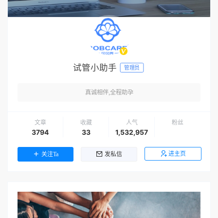
试管小助手
管理员
真诚相伴,全程助孕
文章
收藏
人气
粉丝
3794
33
1,532,957
进主页
关注Ta
发私信