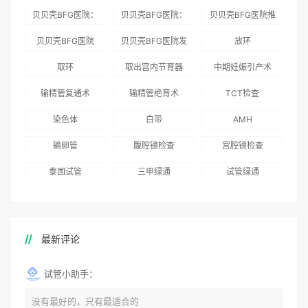
贝贝壳BFG医院：
贝贝壳BFG医院：
贝贝壳BFG医院推
为赴吉尔吉斯斯坦
总体满意度
出“荣耀计划”：抱
贝贝壳BFG医院
贝贝壳BFG医院发
放环
就诊患者一站式服
96.3%，“医疗技
娃风险为零
Genebank资源库
布《单身男性海外
取环
取出宫内节育器
中期妊娠引产术
务
术”和“法律支持”
志愿者突破500名
辅助生殖指南（吉
得分最高
输精管复通术
输精管绝育术
TCT检查
国版）》
染色体
白带
AMH
输卵管
腹腔镜检查
宫腔镜检查
泰国试管
三甲绿通
试管绿通
最新评论
试管小助手：
没有最好的，只有最适合的