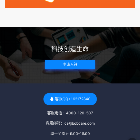
捐赠者及其家庭成员需要无严重的遗传病史、精神病史和传染
病史。这通常需要通过基因检测、家族史调查和医疗记录审查
来确定。 传染病检查：捐赠者需要进行全面的传染病检查，包
括乙肝、丙肝、HIV、梅毒等。这些检查旨在确保捐赠者未携
带任何可传染给受卵者的病原体。 药物与生活习惯：捐赠者需
要是非尼古丁使用者、非吸烟者、非吸毒者，并且未使用可能
科技创造生命
影响卵子质量的药物，如某些精神药物和避孕植入物。 学历与
心理标准 学历要求：部分卵子库对捐赠者的学历有一定要求，
申请入驻
但这并非普遍标准。一些卵子库可能更倾向于选择受过高等教
育的女性作为捐赠者，但这并不是绝对的筛选条件。 心理状态
评估：捐赠者需要进行心理状态评估，以确定其对捐赠过程的
态度、理解可能遇到的问题以及未来与受卵者的关系。这有助
于确保捐赠者在捐赠过程中保持积极的心态，并理解其捐赠行
客服QQ : 162172840
为的意义。 其他标准 责任心与沟通能力：由于捐卵过程的时
客服电话：4000-120-507
间不确定性，捐赠者需要有责任心，善于沟通，并尊重预约和
时间表。这有助于确保捐赠周期的顺利进行，并保障受卵者的
客服邮箱：cs@bobcare.com
权益。 面试与筛选流程：捐赠者通常需要经过面试和严格的筛
周一至周五 9:00-18:00
选流程。这包括提交个人照片、视频、身份证照片以及学历证