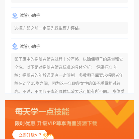
试管小助手：
选择冻卵之前一定要先做生育力评估。
试管小助手：
卵子库中的捐赠者筛选过程十分严格，以确保卵子的质量和安
全性。以下是对捐赠者筛选标准的具体分析： 健康标准 年
龄：捐赠者的年龄通常有一定限制。多数卵子库要求捐赠者年
龄在21至35岁之间，因为这一年龄段女性的卵子质量相对较
高。不过，不同卵子库的具体年龄要求可能有所不同。 身体质
量指数（BMI）：捐赠者的BMI通常需要在正常范围内，以确
保其身体健康状况良好。过高的BMI可能与多种健康问题相关
联，包括不孕症和妊娠并发症。 生殖健康：捐赠者需要有规律
的月经期，无生殖障碍或异常问题。此外，还需要进行详细的
妇科检查，以确保其生殖系统的健康。 遗传病史与家族病史：
立即升级VIP