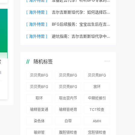
[ 海外特需 ]
吉尔吉斯斯坦代孕：如何选择匹配的捐赠者？
[ 海外特需 ]
BFG后续服务：宝宝出生后在吉尔吉斯斯坦的体检与回国
[ 海外特需 ]
避坑指南：吉尔吉斯斯坦代孕中常见的五个陷阱
随机标签
常
8
贝贝壳BFG
贝贝壳BFG
贝贝壳BFG
医院：为赴
医院：总体
医院推出
贝贝壳BFG
贝贝壳BFG
放环
吉尔吉斯斯
满意度
“荣耀计
医院
医院发布
取环
取出宫内节
中期妊娠引
坦就诊患者
96.3%，“医
划”：抱娃
Genebank
《单身男性
育器
产术
一站式服务
疗技术”和
风险为零
输精管复通
输精管绝育
TCT检查
资源库志愿
海外辅助生
“法律支持”
术
术
者突破500
殖指南（吉
染色体
白带
AMH
得分最高
名
国版）》
输卵管
腹腔镜检查
宫腔镜检查