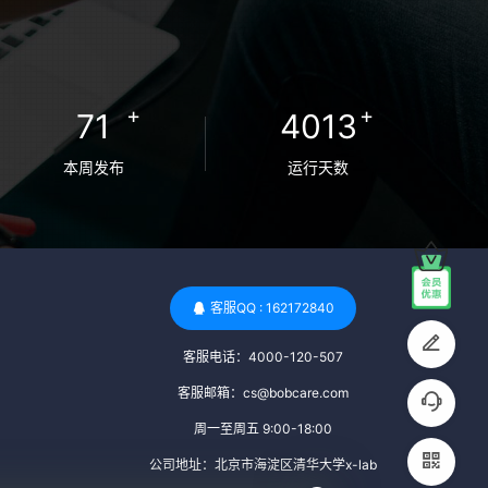
检查旨在确保捐赠者未携带任何可传染给受
卵者的病原体。 药物与生活习惯：捐赠者需
要是非尼古丁使用者、非吸烟者、非吸毒
者，并且未使用可能影响卵子质量的药物，
+
+
71
4013
如某些精神药物和避孕植入物。 学历与心理
标准 学历要求：部分卵子库对捐赠者的学历
本周发布
运行天数
有一定要求，但这并非普遍标准。一些卵子
库可能更倾向于选择受过高等教育的女性作
为捐赠者，但这并不是绝对的筛选条件。 心
理状态评估：捐赠者需要进行心理状态评
估，以确定其对捐赠过程的态度、理解可能
客服QQ : 162172840
遇到的问题以及未来与受卵者的关系。这有
客服电话：4000-120-507
助于确保捐赠者在捐赠过程中保持积极的心
态，并理解其捐赠行为的意义。 其他标准 责
客服邮箱：cs@bobcare.com
任心与沟通能力：由于捐卵过程的时间不确
周一至周五 9:00-18:00
定性，捐赠者需要有责任心，善于沟通，并
公司地址：北京市海淀区清华大学x-lab
尊重预约和时间表。这有助于确保捐赠周期