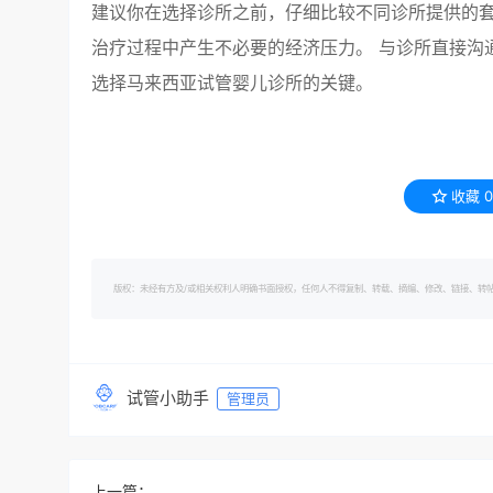
建议你在选择诊所之前，仔细比较不同诊所提供的
治疗过程中产生不必要的经济压力。 与诊所直接沟
选择马来西亚试管婴儿诊所的关键。
收藏
0
版权：未经有方及/或相关权利人明确书面授权，任何人不得复制、转载、摘编、修改、链接、转帖有方的内容。 转
试管小助手
管理员
上一篇：