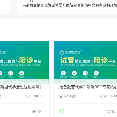
斯斯坦代孕全过程透明吗？
准备赴吉代孕？听听BFG专家的
户后台详解
理调适建议
需
2026-08-08
海外特需
2026-08-0
45
80