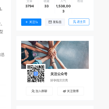
文章
收藏
人气
粉丝
3794
33
1,538,00
内
。
3
进主页
关注Ta
发私信
查、
型
的总
关注公众号
好孕找贝贝壳
加入群聊
关注微博