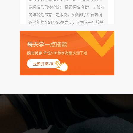
选标准的具体分析： 健康标准 年龄：捐赠者
的年龄通常有一定限制。多数卵子库要求捐
赠者年龄在21至35岁之间，因为这一年龄段
女性的卵子质量相对较高。不过，不同卵子
库的具体年龄要求可能有所不同。 身体质量
指数（BMI）：捐赠者的BMI通常需要在正常
范围内，以确保其身体健康状况良好。过高
的BMI可能与多种健康问题相关联，包括不孕
立即升级VIP
症和妊娠并发症。 生殖健康：捐赠者需要有
规律的月经期，无生殖障碍或异常问题。此
外，还需要进行详细的妇科检查，以确保其
生殖系统的健康。 遗传病史与家族病史：捐
赠者及其家庭成员需要无严重的遗传病史、
精神病史和传染病史。这通常需要通过基因
检测、家族史调查和医疗记录审查来确定。
传染病检查：捐赠者需要进行全面的传染病
检查，包括乙肝、丙肝、HIV、梅毒等。这些