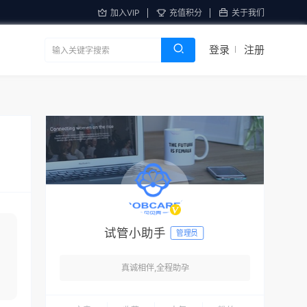
加入VIP
充值积分
关于我们
登录
注册
试管小助手
管理员
真诚相伴,全程助孕