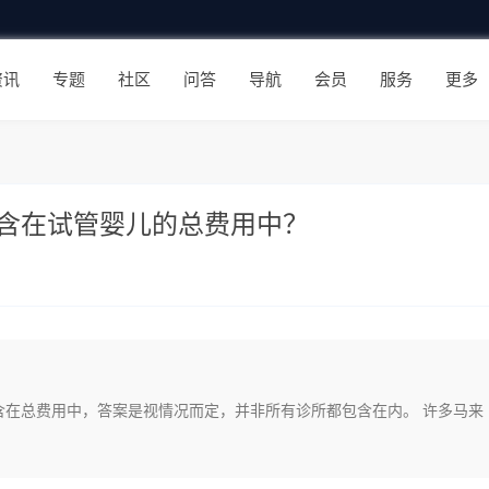
资讯
专题
社区
问答
导航
会员
服务
更多
含在试管婴儿的总费用中？
含在总费用中，答案是视情况而定，并非所有诊所都包含在内。 许多马来