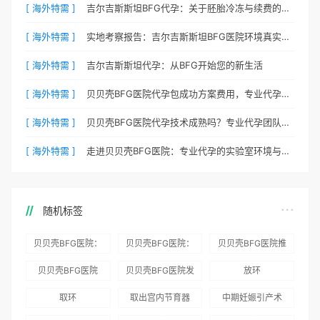
[ 海外特需 ]
吉尔吉斯斯坦BFG代孕：关于胚胎冷冻与续费的说明
[ 海外特需 ]
实地考察报告：吉尔吉斯斯坦BFG医院环境真实记录
[ 海外特需 ]
吉尔吉斯斯坦代孕：从BFG开始您的新生活
[ 海外特需 ]
贝贝壳BFG医院代孕包成功方案费用，专业代孕首选
[ 海外特需 ]
贝贝壳BFG医院代孕技术成熟吗？专业代孕团队保驾护航
[ 海外特需 ]
走进贝贝壳BFG医院：专业代孕的实验室环境与操作流程
随机标签
贝贝壳BFG医院：
贝贝壳BFG医院：
贝贝壳BFG医院推
为赴吉尔吉斯斯坦
总体满意度
出“荣耀计划”：抱
贝贝壳BFG医院
贝贝壳BFG医院发
放环
就诊患者一站式服
96.3%，“医疗技
娃风险为零
Genebank资源库
布《单身男性海外
取环
取出宫内节育器
中期妊娠引产术
务
术”和“法律支持”
志愿者突破500名
辅助生殖指南（吉
得分最高