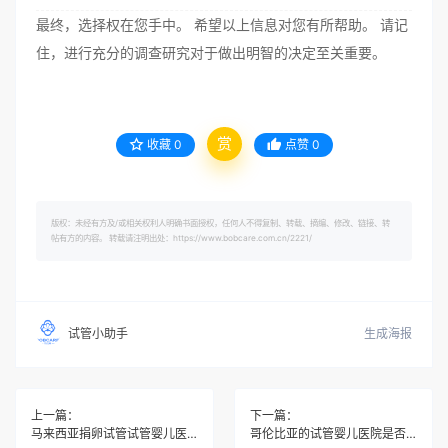
最终，选择权在您手中。 希望以上信息对您有所帮助。 请记
住，进行充分的调查研究对于做出明智的决定至关重要。
赏
收藏
0
点赞
0
版权：未经有方及/或相关权利人明确书面授权，任何人不得复制、转载、摘编、修改、链接、转
帖有方的内容。 转载请注明出处：https://www.bobcare.com.cn/2221/
生成海报
试管小助手
上一篇：
下一篇：
马来西亚捐卵试管试管婴儿医院是否提供中文服务或翻译协助？
哥伦比亚的试管婴儿医院是否提供关于试管婴儿技术的详细培训或指导？