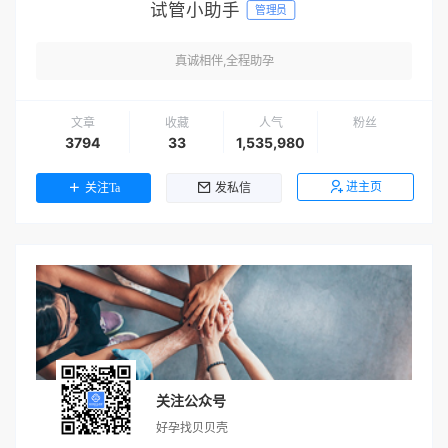
试管小助手
管理员
真诚相伴,全程助孕
文章
收藏
人气
粉丝
3794
33
1,535,980
进主页
关注Ta
发私信
关注公众号
好孕找贝贝壳