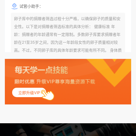
试管小助手：
卵子库中的捐赠者筛选过程十分严格，以确保卵子的质量和安
全性。以下是对捐赠者筛选标准的具体分析： 健康标准 年
龄：捐赠者的年龄通常有一定限制。多数卵子库要求捐赠者年
龄在21至35岁之间，因为这一年龄段女性的卵子质量相对较
高。不过，不同卵子库的具体年龄要求可能有所不同。 身体质
量指数（BMI）：捐赠者的BMI通常需要在正常范围内，以确
保其身体健康状况良好。过高的BMI可能与多种健康问题相关
联，包括不孕症和妊娠并发症。 生殖健康：捐赠者需要有规律
的月经期，无生殖障碍或异常问题。此外，还需要进行详细的
妇科检查，以确保其生殖系统的健康。 遗传病史与家族病史：
立即升级VIP
捐赠者及其家庭成员需要无严重的遗传病史、精神病史和传染
病史。这通常需要通过基因检测、家族史调查和医疗记录审查
来确定。 传染病检查：捐赠者需要进行全面的传染病检查，包
括乙肝、丙肝、HIV、梅毒等。这些检查旨在确保捐赠者未携
带任何可传染给受卵者的病原体。 药物与生活习惯：捐赠者需