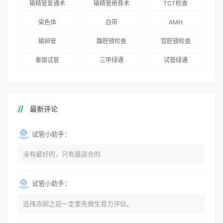
输精管复通术
输精管绝育术
TCT检查
国版）》
染色体
白带
AMH
输卵管
腹腔镜检查
宫腔镜检查
泰国试管
三甲绿通
试管绿通
最新评论
试管小助手：
没有最好的，只有最适合的
试管小助手：
选择冻卵之前一定要先做生育力评估。