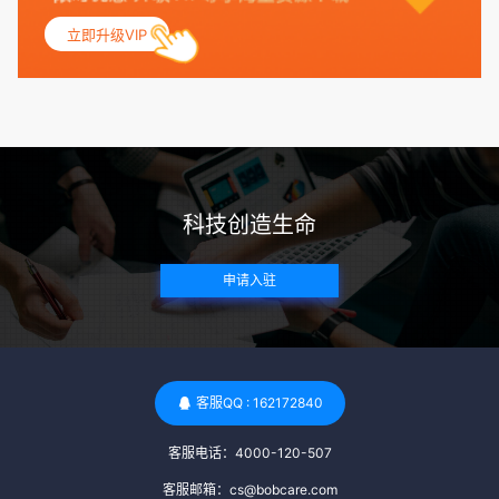
妇科检查，以确保其生殖系统的健康。 遗传病史与家族病史：
立即升级VIP
捐赠者及其家庭成员需要无严重的遗传病史、精神病史和传染
病史。这通常需要通过基因检测、家族史调查和医疗记录审查
来确定。 传染病检查：捐赠者需要进行全面的传染病检查，包
括乙肝、丙肝、HIV、梅毒等。这些检查旨在确保捐赠者未携
带任何可传染给受卵者的病原体。 药物与生活习惯：捐赠者需
要是非尼古丁使用者、非吸烟者、非吸毒者，并且未使用可能
科技创造生命
影响卵子质量的药物，如某些精神药物和避孕植入物。 学历与
心理标准 学历要求：部分卵子库对捐赠者的学历有一定要求，
申请入驻
但这并非普遍标准。一些卵子库可能更倾向于选择受过高等教
育的女性作为捐赠者，但这并不是绝对的筛选条件。 心理状态
评估：捐赠者需要进行心理状态评估，以确定其对捐赠过程的
态度、理解可能遇到的问题以及未来与受卵者的关系。这有助
于确保捐赠者在捐赠过程中保持积极的心态，并理解其捐赠行
客服QQ : 162172840
为的意义。 其他标准 责任心与沟通能力：由于捐卵过程的时
客服电话：4000-120-507
间不确定性，捐赠者需要有责任心，善于沟通，并尊重预约和
时间表。这有助于确保捐赠周期的顺利进行，并保障受卵者的
客服邮箱：cs@bobcare.com