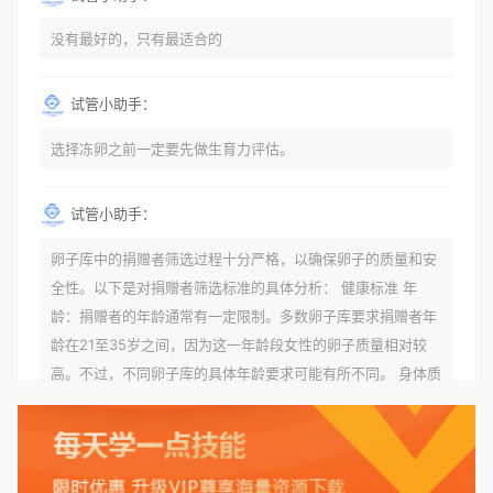
没有最好的，只有最适合的
试管小助手：
选择冻卵之前一定要先做生育力评估。
试管小助手：
卵子库中的捐赠者筛选过程十分严格，以确保卵子的质量和安
全性。以下是对捐赠者筛选标准的具体分析： 健康标准 年
龄：捐赠者的年龄通常有一定限制。多数卵子库要求捐赠者年
龄在21至35岁之间，因为这一年龄段女性的卵子质量相对较
高。不过，不同卵子库的具体年龄要求可能有所不同。 身体质
量指数（BMI）：捐赠者的BMI通常需要在正常范围内，以确
保其身体健康状况良好。过高的BMI可能与多种健康问题相关
联，包括不孕症和妊娠并发症。 生殖健康：捐赠者需要有规律
的月经期，无生殖障碍或异常问题。此外，还需要进行详细的