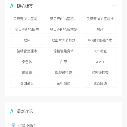
随机标签
贝贝壳BFG医院：
贝贝壳BFG医院：
贝贝壳BFG医院推
为赴吉尔吉斯斯坦
总体满意度
出“荣耀计划”：抱
贝贝壳BFG医院
贝贝壳BFG医院发
放环
就诊患者一站式服
96.3%，“医疗技
娃风险为零
Genebank资源库
布《单身男性海外
取环
取出宫内节育器
中期妊娠引产术
务
术”和“法律支持”
志愿者突破500名
辅助生殖指南（吉
得分最高
输精管复通术
输精管绝育术
TCT检查
国版）》
染色体
白带
AMH
输卵管
腹腔镜检查
宫腔镜检查
泰国试管
三甲绿通
试管绿通
最新评论
试管小助手：