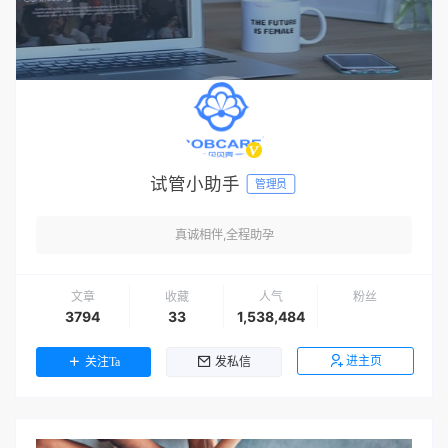
试管小助手
管理员
真诚相伴,全程助孕
文章
收藏
人气
粉丝
3794
33
1,538,484
进主页
关注Ta
发私信