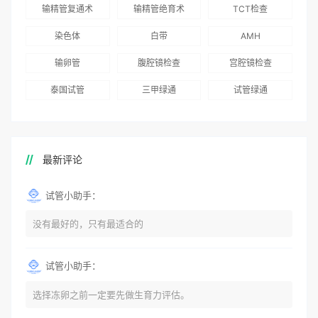
得分最高
输精管复通术
输精管绝育术
TCT检查
国版）》
染色体
白带
AMH
输卵管
腹腔镜检查
宫腔镜检查
泰国试管
三甲绿通
试管绿通
最新评论
试管小助手：
没有最好的，只有最适合的
试管小助手：
选择冻卵之前一定要先做生育力评估。