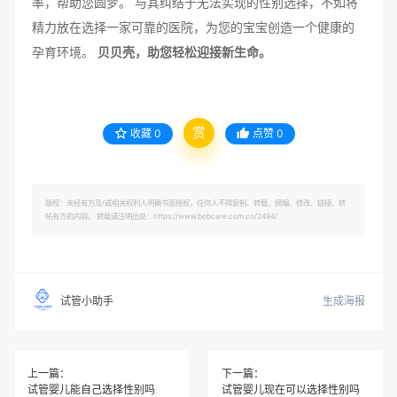
率，帮助您圆梦。 与其纠结于无法实现的性别选择，不如将
精力放在选择一家可靠的医院，为您的宝宝创造一个健康的
孕育环境。
贝贝壳，助您轻松迎接新生命。
赏
收藏
0
点赞
0
版权：未经有方及/或相关权利人明确书面授权，任何人不得复制、转载、摘编、修改、链接、转
帖有方的内容。 转载请注明出处：https://www.bobcare.com.cn/2494/
生成海报
试管小助手
上一篇：
下一篇：
试管婴儿能自己选择性别吗
试管婴儿现在可以选择性别吗