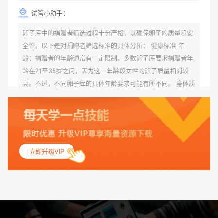
试管小助手：
卵子库中的捐赠者筛选过程十分严格，以确保卵子的质量和安
全性。以下是对捐赠者筛选标准的具体分析： 健康标准 年
龄：捐赠者的年龄通常有一定限制。多数卵子库要求捐赠者年
龄在21至35岁之间，因为这一年龄段女性的卵子质量相对较
高。不过，不同卵子库的具体年龄要求可能有所不同。 身体质
量指数（BMI）：捐赠者的BMI通常需要在正常范围内，以确
保其身体健康状况良好。过高的BMI可能与多种健康问题相关
联，包括不孕症和妊娠并发症。 生殖健康：捐赠者需要有规律
的月经期，无生殖障碍或异常问题。此外，还需要进行详细的
妇科检查，以确保其生殖系统的健康。 遗传病史与家族病史：
立即升级VIP
捐赠者及其家庭成员需要无严重的遗传病史、精神病史和传染
病史。这通常需要通过基因检测、家族史调查和医疗记录审查
来确定。 传染病检查：捐赠者需要进行全面的传染病检查，包
括乙肝、丙肝、HIV、梅毒等。这些检查旨在确保捐赠者未携
带任何可传染给受卵者的病原体。 药物与生活习惯：捐赠者需