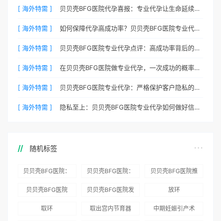
[ 海外特需 ]
贝贝壳BFG医院代孕喜报：专业代孕让生命延续更简单
[ 海外特需 ]
如何保障代孕高成功率？贝贝壳BFG医院专业代孕方案解析
[ 海外特需 ]
贝贝壳BFG医院专业代孕点评：高成功率背后的医疗神话
[ 海外特需 ]
在贝贝壳BFG医院做专业代孕，一次成功的概率有多大？
[ 海外特需 ]
贝贝壳BFG医院专业代孕：严格保护客户隐私的安心之选
[ 海外特需 ]
隐私至上：贝贝壳BFG医院专业代孕如何做好信息保密？
随机标签
贝贝壳BFG医院：
贝贝壳BFG医院：
贝贝壳BFG医院推
为赴吉尔吉斯斯坦
总体满意度
出“荣耀计划”：抱
贝贝壳BFG医院
贝贝壳BFG医院发
放环
就诊患者一站式服
96.3%，“医疗技
娃风险为零
Genebank资源库
布《单身男性海外
取环
取出宫内节育器
中期妊娠引产术
务
术”和“法律支持”
志愿者突破500名
辅助生殖指南（吉