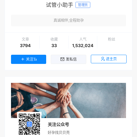
试管小助手
管理员
真诚相伴,全程助孕
文章
收藏
人气
粉丝
3794
33
1,532,024
进主页
关注Ta
发私信
关注公众号
好孕找贝贝壳