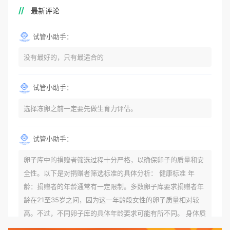
最新评论
试管小助手：
没有最好的，只有最适合的
试管小助手：
选择冻卵之前一定要先做生育力评估。
试管小助手：
卵子库中的捐赠者筛选过程十分严格，以确保卵子的质量和安
全性。以下是对捐赠者筛选标准的具体分析： 健康标准 年
龄：捐赠者的年龄通常有一定限制。多数卵子库要求捐赠者年
龄在21至35岁之间，因为这一年龄段女性的卵子质量相对较
高。不过，不同卵子库的具体年龄要求可能有所不同。 身体质
量指数（BMI）：捐赠者的BMI通常需要在正常范围内，以确