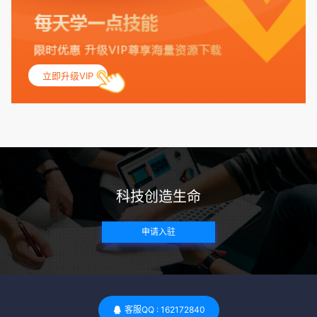
保其身体健康状况良好。过高的BMI可能与多种健康问题相关
联，包括不孕症和妊娠并发症。 生殖健康：捐赠者需要有规律
的月经期，无生殖障碍或异常问题。此外，还需要进行详细的
妇科检查，以确保其生殖系统的健康。 遗传病史与家族病史：
立即升级VIP
捐赠者及其家庭成员需要无严重的遗传病史、精神病史和传染
病史。这通常需要通过基因检测、家族史调查和医疗记录审查
来确定。 传染病检查：捐赠者需要进行全面的传染病检查，包
括乙肝、丙肝、HIV、梅毒等。这些检查旨在确保捐赠者未携
带任何可传染给受卵者的病原体。 药物与生活习惯：捐赠者需
要是非尼古丁使用者、非吸烟者、非吸毒者，并且未使用可能
科技创造生命
影响卵子质量的药物，如某些精神药物和避孕植入物。 学历与
心理标准 学历要求：部分卵子库对捐赠者的学历有一定要求，
申请入驻
但这并非普遍标准。一些卵子库可能更倾向于选择受过高等教
育的女性作为捐赠者，但这并不是绝对的筛选条件。 心理状态
评估：捐赠者需要进行心理状态评估，以确定其对捐赠过程的
态度、理解可能遇到的问题以及未来与受卵者的关系。这有助
于确保捐赠者在捐赠过程中保持积极的心态，并理解其捐赠行
客服QQ : 162172840