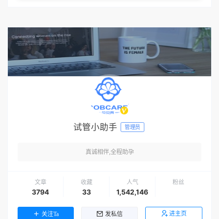
试管小助手
管理员
真诚相伴,全程助孕
文章
收藏
人气
粉丝
3794
33
1,542,146
进主页
关注Ta
发私信