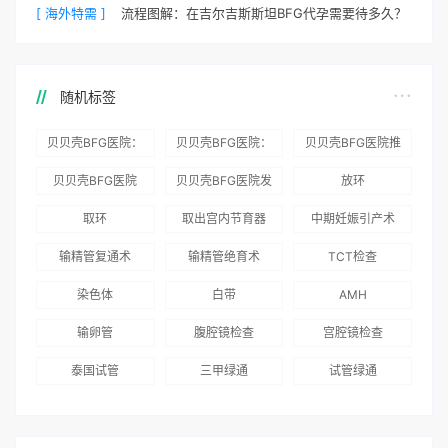
[ 海外特需 ]
流程图解：在吉尔吉斯斯坦BFG代孕需要待多久？
随机标签
贝贝壳BFG医院：
贝贝壳BFG医院：
贝贝壳BFG医院推
为赴吉尔吉斯斯坦
总体满意度
出“荣耀计划”：抱
贝贝壳BFG医院
贝贝壳BFG医院发
放环
就诊患者一站式服
96.3%，“医疗技
娃风险为零
Genebank资源库
布《单身男性海外
取环
取出宫内节育器
中期妊娠引产术
务
术”和“法律支持”
志愿者突破500名
辅助生殖指南（吉
得分最高
输精管复通术
输精管绝育术
TCT检查
国版）》
染色体
白带
AMH
输卵管
腹腔镜检查
宫腔镜检查
泰国试管
三甲绿通
试管绿通