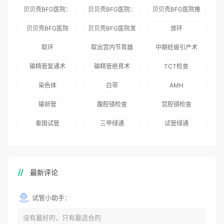
贝贝壳BFG医院：
贝贝壳BFG医院：
贝贝壳BFG医院推
为赴吉尔吉斯斯坦
总体满意度
出“荣耀计划”：抱
贝贝壳BFG医院
贝贝壳BFG医院发
放环
就诊患者一站式服
96.3%，“医疗技
娃风险为零
Genebank资源库
布《单身男性海外
取环
取出宫内节育器
中期妊娠引产术
务
术”和“法律支持”
志愿者突破500名
辅助生殖指南（吉
得分最高
输精管复通术
输精管绝育术
TCT检查
国版）》
染色体
白带
AMH
输卵管
腹腔镜检查
宫腔镜检查
泰国试管
三甲绿通
试管绿通
最新评论
试管小助手：
没有最好的，只有最适合的