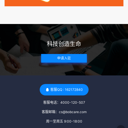
病史。这通常需要通过基因检测、家族史调查和医疗记录审查
来确定。 传染病检查：捐赠者需要进行全面的传染病检查，包
括乙肝、丙肝、HIV、梅毒等。这些检查旨在确保捐赠者未携
带任何可传染给受卵者的病原体。 药物与生活习惯：捐赠者需
要是非尼古丁使用者、非吸烟者、非吸毒者，并且未使用可能
科技创造生命
影响卵子质量的药物，如某些精神药物和避孕植入物。 学历与
心理标准 学历要求：部分卵子库对捐赠者的学历有一定要求，
申请入驻
但这并非普遍标准。一些卵子库可能更倾向于选择受过高等教
育的女性作为捐赠者，但这并不是绝对的筛选条件。 心理状态
评估：捐赠者需要进行心理状态评估，以确定其对捐赠过程的
态度、理解可能遇到的问题以及未来与受卵者的关系。这有助
于确保捐赠者在捐赠过程中保持积极的心态，并理解其捐赠行
客服QQ : 162172840
为的意义。 其他标准 责任心与沟通能力：由于捐卵过程的时
客服电话：4000-120-507
间不确定性，捐赠者需要有责任心，善于沟通，并尊重预约和
时间表。这有助于确保捐赠周期的顺利进行，并保障受卵者的
客服邮箱：cs@bobcare.com
权益。 面试与筛选流程：捐赠者通常需要经过面试和严格的筛
周一至周五 9:00-18:00
选流程。这包括提交个人照片、视频、身份证照片以及学历证