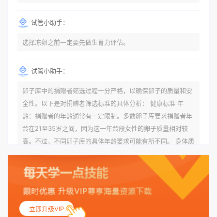
试管小助手：
选择冻卵之前一定要先做生育力评估。
试管小助手：
卵子库中的捐赠者筛选过程十分严格，以确保卵子的质量和安
全性。以下是对捐赠者筛选标准的具体分析： 健康标准 年
龄：捐赠者的年龄通常有一定限制。多数卵子库要求捐赠者年
龄在21至35岁之间，因为这一年龄段女性的卵子质量相对较
高。不过，不同卵子库的具体年龄要求可能有所不同。 身体质
量指数（BMI）：捐赠者的BMI通常需要在正常范围内，以确
保其身体健康状况良好。过高的BMI可能与多种健康问题相关
联，包括不孕症和妊娠并发症。 生殖健康：捐赠者需要有规律
的月经期，无生殖障碍或异常问题。此外，还需要进行详细的
妇科检查，以确保其生殖系统的健康。 遗传病史与家族病史：
立即升级VIP
捐赠者及其家庭成员需要无严重的遗传病史、精神病史和传染