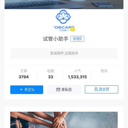
试管小助手
管理员
真诚相伴,全程助孕
文章
收藏
人气
粉丝
3794
33
1,533,315
进主页
关注Ta
发私信