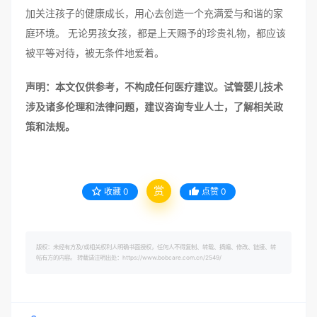
加关注孩子的健康成长，用心去创造一个充满爱与和谐的家
庭环境。 无论男孩女孩，都是上天赐予的珍贵礼物，都应该
被平等对待，被无条件地爱着。
声明：本文仅供参考，不构成任何医疗建议。试管婴儿技术
涉及诸多伦理和法律问题，建议咨询专业人士，了解相关政
策和法规。
赏
收藏
0
点赞
0
版权：未经有方及/或相关权利人明确书面授权，任何人不得复制、转载、摘编、修改、链接、转
帖有方的内容。 转载请注明出处：https://www.bobcare.com.cn/2549/