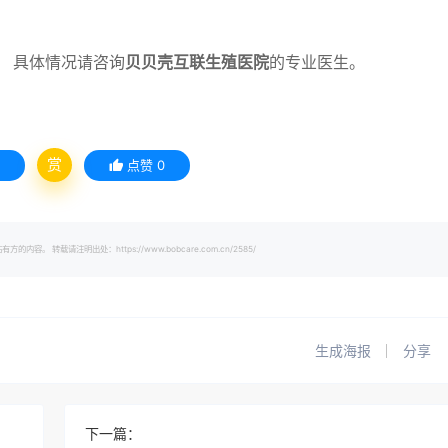
 具体情况请咨询
贝贝壳互联生殖医院
的专业医生。
赏
点赞
0
载请注明出处：https://www.bobcare.com.cn/2585/
生成海报
分享
下一篇：