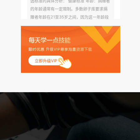
选标准的具体分析： 健康标准 年龄：捐赠者
的年龄通常有一定限制。多数卵子库要求捐
赠者年龄在21至35岁之间，因为这一年龄段
女性的卵子质量相对较高。不过，不同卵子
库的具体年龄要求可能有所不同。 身体质量
指数（BMI）：捐赠者的BMI通常需要在正常
范围内，以确保其身体健康状况良好。过高
的BMI可能与多种健康问题相关联，包括不孕
立即升级VIP
症和妊娠并发症。 生殖健康：捐赠者需要有
规律的月经期，无生殖障碍或异常问题。此
外，还需要进行详细的妇科检查，以确保其
生殖系统的健康。 遗传病史与家族病史：捐
赠者及其家庭成员需要无严重的遗传病史、
精神病史和传染病史。这通常需要通过基因
检测、家族史调查和医疗记录审查来确定。
传染病检查：捐赠者需要进行全面的传染病
检查，包括乙肝、丙肝、HIV、梅毒等。这些
检查旨在确保捐赠者未携带任何可传染给受