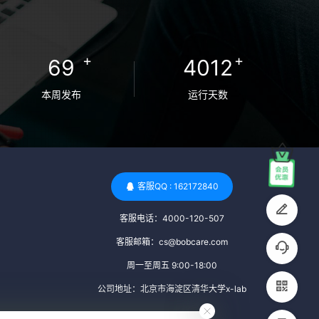
卵者的病原体。 药物与生活习惯：捐赠者需
要是非尼古丁使用者、非吸烟者、非吸毒
者，并且未使用可能影响卵子质量的药物，
+
+
69
4012
如某些精神药物和避孕植入物。 学历与心理
标准 学历要求：部分卵子库对捐赠者的学历
本周发布
运行天数
有一定要求，但这并非普遍标准。一些卵子
库可能更倾向于选择受过高等教育的女性作
为捐赠者，但这并不是绝对的筛选条件。 心
理状态评估：捐赠者需要进行心理状态评
估，以确定其对捐赠过程的态度、理解可能
客服QQ : 162172840
遇到的问题以及未来与受卵者的关系。这有
客服电话：4000-120-507
助于确保捐赠者在捐赠过程中保持积极的心
态，并理解其捐赠行为的意义。 其他标准 责
客服邮箱：cs@bobcare.com
任心与沟通能力：由于捐卵过程的时间不确
周一至周五 9:00-18:00
定性，捐赠者需要有责任心，善于沟通，并
公司地址：北京市海淀区清华大学x-lab
尊重预约和时间表。这有助于确保捐赠周期
的顺利进行，并保障受卵者的权益。 面试与