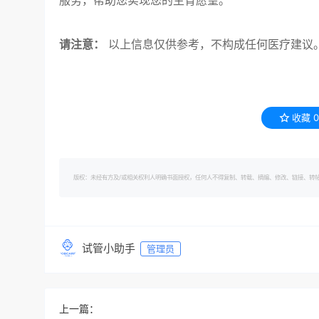
服务，帮助您实现您的生育愿望。
请注意：
以上信息仅供参考，不构成任何医疗建议。
收藏
0
版权：未经有方及/或相关权利人明确书面授权，任何人不得复制、转载、摘编、修改、链接、转帖有方的内容。 转
试管小助手
管理员
上一篇：