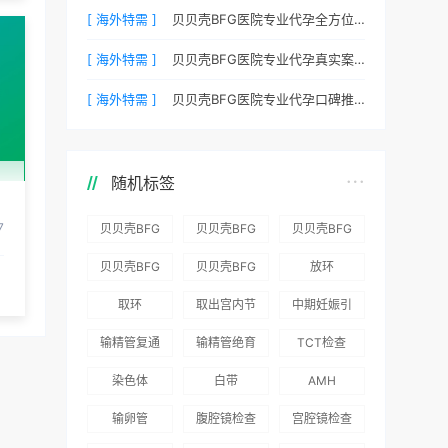
[ 海外特需 ]
贝贝壳BFG医院专业代孕全方位质控，科学管理生育每一步
[ 海外特需 ]
贝贝壳BFG医院专业代孕真实案例：他们是如何在这里圆梦的
[ 海外特需 ]
贝贝壳BFG医院专业代孕口碑推荐：听听老客户的真实评价
随机标签
7
贝贝壳BFG
贝贝壳BFG
贝贝壳BFG
医院：为赴
医院：总体
医院推出
贝贝壳BFG
贝贝壳BFG
放环
吉尔吉斯斯
满意度
“荣耀计
医院
医院发布
取环
取出宫内节
中期妊娠引
坦就诊患者
96.3%，“医
划”：抱娃
Genebank
《单身男性
育器
产术
一站式服务
疗技术”和
风险为零
输精管复通
输精管绝育
TCT检查
资源库志愿
海外辅助生
“法律支持”
术
术
者突破500
殖指南（吉
染色体
白带
AMH
得分最高
名
国版）》
输卵管
腹腔镜检查
宫腔镜检查