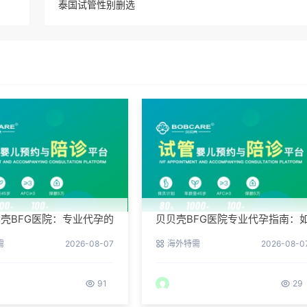
泰国试管性别删选
壳BFG医院：专业代孕的
贝贝壳BFG医院专业代孕指南：
环境与操作流程
何提高代孕试管的成功率？
需
2026-08-07
海外特需
2026-08-0
91
29