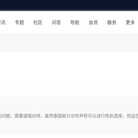
资讯
专题
社区
问答
导航
会员
服务
更多
的问题，需要谨慎对待。虽然泰国部分诊所声称可以进行性别选择，但这