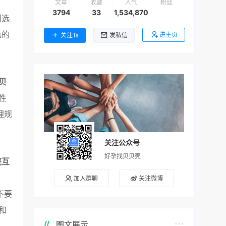
文章
收藏
人气
粉丝
3794
33
1,534,870
别选
重的
进主页
关注Ta
发私信
贝
性
理规
关注公众号
好孕找贝贝壳
壳互
。
加入群聊
关注微博
不要
和
图文展示