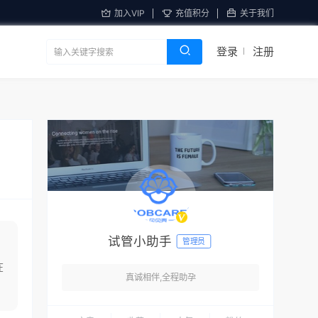
加入VIP
充值积分
关于我们
登录
注册
试管小助手
管理员
在
真诚相伴,全程助孕