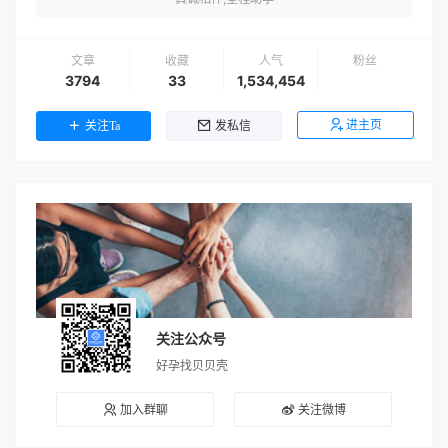
文章
收藏
人气
粉丝
3794
33
1,534,454
进主页
关注Ta
发私信
关注公众号
好孕找贝贝壳
加入群聊
关注微博