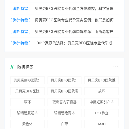
[ 海外特需 ]
贝贝壳BFG医院专业代孕全方位质控，科学管理生育每一步
[ 海外特需 ]
贝贝壳BFG医院专业代孕真实案例：他们是如何在这里圆梦的
[ 海外特需 ]
贝贝壳BFG医院专业代孕口碑推荐：听听老客户的真实评价
[ 海外特需 ]
100个家庭的选择：贝贝壳BFG医院专业代孕成功案例分享
随机标签
贝贝壳BFG医院：
贝贝壳BFG医院：
贝贝壳BFG医院推
为赴吉尔吉斯斯坦
总体满意度
出“荣耀计划”：抱
贝贝壳BFG医院
贝贝壳BFG医院发
放环
就诊患者一站式服
96.3%，“医疗技
娃风险为零
Genebank资源库
布《单身男性海外
取环
取出宫内节育器
中期妊娠引产术
务
术”和“法律支持”
志愿者突破500名
辅助生殖指南（吉
得分最高
输精管复通术
输精管绝育术
TCT检查
国版）》
染色体
白带
AMH