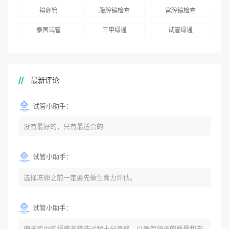
输卵管
腹腔镜检查
宫腔镜检查
泰国试管
三甲绿通
试管绿通
最新评论
试管小助手：
没有最好的，只有最适合的
试管小助手：
选择冻卵之前一定要先做生育力评估。
试管小助手：
卵子库中的捐赠者筛选过程十分严格，以确保卵子的质量和安