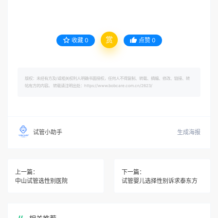
赏
收藏
0
点赞
0
版权：未经有方及/或相关权利人明确书面授权，任何人不得复制、转载、摘编、修改、链接、转
帖有方的内容。 转载请注明出处：https://www.bobcare.com.cn/2623/
生成海报
试管小助手
上一篇：
下一篇：
中山试管选性别医院
试管婴儿选择性别诉求泰东方