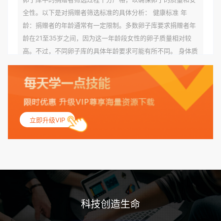
全性。以下是对捐赠者筛选标准的具体分析： 健康标准 年
龄：捐赠者的年龄通常有一定限制。多数卵子库要求捐赠者年
龄在21至35岁之间，因为这一年龄段女性的卵子质量相对较
高。不过，不同卵子库的具体年龄要求可能有所不同。 身体质
量指数（BMI）：捐赠者的BMI通常需要在正常范围内，以确
保其身体健康状况良好。过高的BMI可能与多种健康问题相关
联，包括不孕症和妊娠并发症。 生殖健康：捐赠者需要有规律
的月经期，无生殖障碍或异常问题。此外，还需要进行详细的
妇科检查，以确保其生殖系统的健康。 遗传病史与家族病史：
立即升级VIP
捐赠者及其家庭成员需要无严重的遗传病史、精神病史和传染
病史。这通常需要通过基因检测、家族史调查和医疗记录审查
来确定。 传染病检查：捐赠者需要进行全面的传染病检查，包
括乙肝、丙肝、HIV、梅毒等。这些检查旨在确保捐赠者未携
带任何可传染给受卵者的病原体。 药物与生活习惯：捐赠者需
要是非尼古丁使用者、非吸烟者、非吸毒者，并且未使用可能
科技创造生命
影响卵子质量的药物，如某些精神药物和避孕植入物。 学历与
心理标准 学历要求：部分卵子库对捐赠者的学历有一定要求，