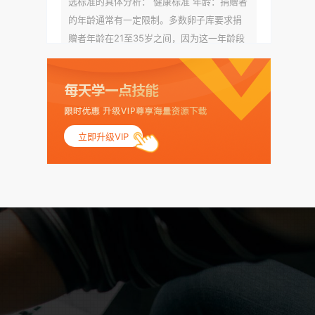
选标准的具体分析： 健康标准 年龄：捐赠者
的年龄通常有一定限制。多数卵子库要求捐
赠者年龄在21至35岁之间，因为这一年龄段
女性的卵子质量相对较高。不过，不同卵子
库的具体年龄要求可能有所不同。 身体质量
指数（BMI）：捐赠者的BMI通常需要在正常
范围内，以确保其身体健康状况良好。过高
的BMI可能与多种健康问题相关联，包括不孕
立即升级VIP
症和妊娠并发症。 生殖健康：捐赠者需要有
规律的月经期，无生殖障碍或异常问题。此
外，还需要进行详细的妇科检查，以确保其
生殖系统的健康。 遗传病史与家族病史：捐
赠者及其家庭成员需要无严重的遗传病史、
精神病史和传染病史。这通常需要通过基因
检测、家族史调查和医疗记录审查来确定。
传染病检查：捐赠者需要进行全面的传染病
检查，包括乙肝、丙肝、HIV、梅毒等。这些
检查旨在确保捐赠者未携带任何可传染给受