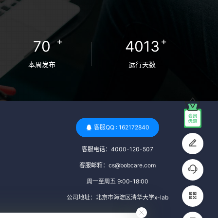
卵者的病原体。 药物与生活习惯：捐赠者需
要是非尼古丁使用者、非吸烟者、非吸毒
者，并且未使用可能影响卵子质量的药物，
+
+
70
4013
如某些精神药物和避孕植入物。 学历与心理
标准 学历要求：部分卵子库对捐赠者的学历
本周发布
运行天数
有一定要求，但这并非普遍标准。一些卵子
库可能更倾向于选择受过高等教育的女性作
为捐赠者，但这并不是绝对的筛选条件。 心
理状态评估：捐赠者需要进行心理状态评
估，以确定其对捐赠过程的态度、理解可能
客服QQ : 162172840
遇到的问题以及未来与受卵者的关系。这有
客服电话：4000-120-507
助于确保捐赠者在捐赠过程中保持积极的心
态，并理解其捐赠行为的意义。 其他标准 责
客服邮箱：cs@bobcare.com
任心与沟通能力：由于捐卵过程的时间不确
周一至周五 9:00-18:00
定性，捐赠者需要有责任心，善于沟通，并
公司地址：北京市海淀区清华大学x-lab
尊重预约和时间表。这有助于确保捐赠周期
的顺利进行，并保障受卵者的权益。 面试与