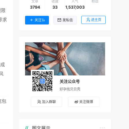
文章
收藏
人气
粉丝
3794
33
1,537,003
规限
寻求
进主页
关注Ta
发私信
的成
风
关注公众号
好孕找贝贝壳
这包
加入群聊
关注微博
图文展示
了