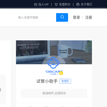
加入VIP
充值积分
关于我们
登录
注册
试管小助手
管理员
特
真诚相伴,全程助孕