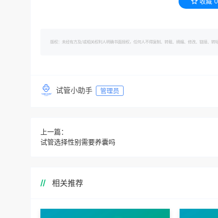
收藏
0
版权：未经有方及/或相关权利人明确书面授权，任何人不得复制、转载、摘编、修改、链接、转帖有方的内容。 转
试管小助手
管理员
上一篇：
试管选择性别需要养囊吗
相关推荐