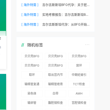
[ 海外特需 ]
吉尔吉斯斯坦BFG代孕：关于胚胎冷冻与续费的说明
[ 海外特需 ]
实地考察报告：吉尔吉斯斯坦BFG医院环境真实记录
[ 海外特需 ]
吉尔吉斯斯坦代孕：从BFG开始您的新生活
尔
随机标签
8
贝贝壳BFG
贝贝壳BFG
贝贝壳BFG
医院：为赴
医院：总体
医院推出
贝贝壳BFG
贝贝壳BFG
放环
吉尔吉斯斯
满意度
“荣耀计
医院
医院发布
取环
取出宫内节
中期妊娠引
坦就诊患者
96.3%，“医
划”：抱娃
Genebank
《单身男性
育器
产术
一站式服务
疗技术”和
风险为零
输精管复通
输精管绝育
TCT检查
资源库志愿
海外辅助生
“法律支持”
术
术
者突破500
殖指南（吉
染色体
白带
AMH
得分最高
名
国版）》
输卵管
腹腔镜检查
宫腔镜检查