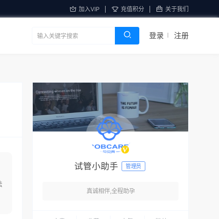
加入VIP
充值积分
关于我们
登录
注册
试管小助手
管理员
法
真诚相伴,全程助孕