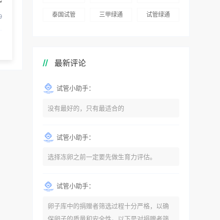
泰国试管
三甲绿通
试管绿通
9
最新评论
试管小助手：
没有最好的，只有最适合的
试管小助手：
选择冻卵之前一定要先做生育力评估。
试管小助手：
卵子库中的捐赠者筛选过程十分严格，以确
保卵子的质量和安全性。以下是对捐赠者筛