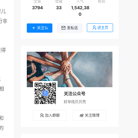
文章
收藏
人气
粉丝
3794
33
1,542,38
婴儿
0
行非
进主页
关注Ta
发私信
获得
优
相
关注公众号
好孕找贝贝壳
加入群聊
关注微博
和
的