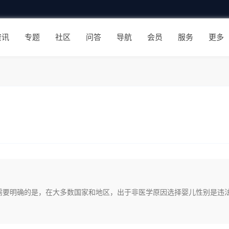
资讯
专题
社区
问答
导航
会员
服务
更多
需要明确的是，在大多数国家和地区，出于非医学原因选择婴儿性别是违