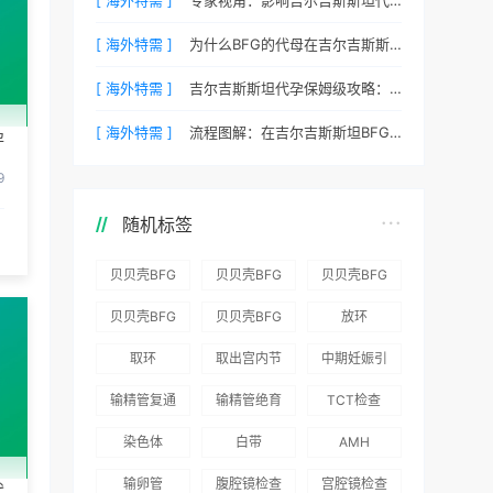
[ 海外特需 ]
为什么BFG的代母在吉尔吉斯斯坦拥有最高顺产率？
[ 海外特需 ]
吉尔吉斯斯坦代孕保姆级攻略：BFG为您整理常见QA
[ 海外特需 ]
流程图解：在吉尔吉斯斯坦BFG代孕需要待多久？
孕
9
随机标签
贝贝壳BFG
贝贝壳BFG
贝贝壳BFG
医院：为赴
医院：总体
医院推出
贝贝壳BFG
贝贝壳BFG
放环
吉尔吉斯斯
满意度
“荣耀计
医院
医院发布
取环
取出宫内节
中期妊娠引
坦就诊患者
96.3%，“医
划”：抱娃
Genebank
《单身男性
育器
产术
一站式服务
疗技术”和
风险为零
输精管复通
输精管绝育
TCT检查
资源库志愿
海外辅助生
“法律支持”
术
术
者突破500
殖指南（吉
染色体
白带
AMH
得分最高
名
国版）》
输卵管
腹腔镜检查
宫腔镜检查
代