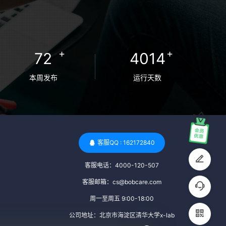
检查旨在确保捐赠者未携带任何可传染给受
卵者的病原体。 药物与生活习惯：捐赠者需
要是非尼古丁使用者、非吸烟者、非吸毒
者，并且未使用可能影响卵子质量的药物，
+
+
72
4014
如某些精神药物和避孕植入物。 学历与心理
标准 学历要求：部分卵子库对捐赠者的学历
本周发布
运行天数
有一定要求，但这并非普遍标准。一些卵子
库可能更倾向于选择受过高等教育的女性作
为捐赠者，但这并不是绝对的筛选条件。 心
理状态评估：捐赠者需要进行心理状态评
估，以确定其对捐赠过程的态度、理解可能
客服QQ : 162172840
遇到的问题以及未来与受卵者的关系。这有
客服电话：4000-120-507
助于确保捐赠者在捐赠过程中保持积极的心
态，并理解其捐赠行为的意义。 其他标准 责
客服邮箱：cs@bobcare.com
任心与沟通能力：由于捐卵过程的时间不确
周一至周五 9:00-18:00
定性，捐赠者需要有责任心，善于沟通，并
公司地址：北京市海淀区清华大学x-lab
尊重预约和时间表。这有助于确保捐赠周期