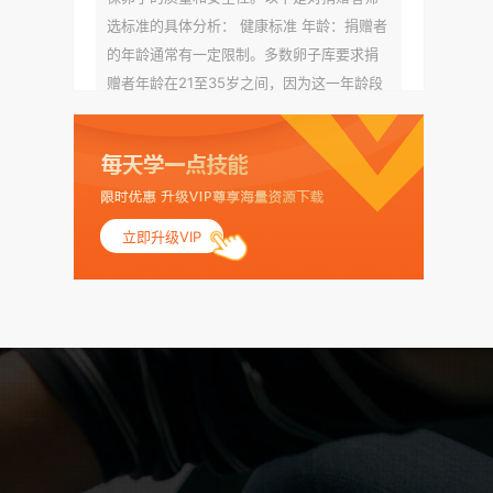
选标准的具体分析： 健康标准 年龄：捐赠者
的年龄通常有一定限制。多数卵子库要求捐
赠者年龄在21至35岁之间，因为这一年龄段
女性的卵子质量相对较高。不过，不同卵子
库的具体年龄要求可能有所不同。 身体质量
指数（BMI）：捐赠者的BMI通常需要在正常
范围内，以确保其身体健康状况良好。过高
的BMI可能与多种健康问题相关联，包括不孕
立即升级VIP
症和妊娠并发症。 生殖健康：捐赠者需要有
规律的月经期，无生殖障碍或异常问题。此
外，还需要进行详细的妇科检查，以确保其
生殖系统的健康。 遗传病史与家族病史：捐
赠者及其家庭成员需要无严重的遗传病史、
精神病史和传染病史。这通常需要通过基因
检测、家族史调查和医疗记录审查来确定。
传染病检查：捐赠者需要进行全面的传染病
检查，包括乙肝、丙肝、HIV、梅毒等。这些