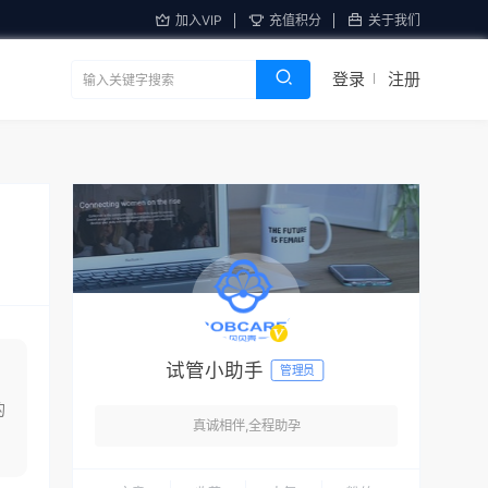
加入VIP
充值积分
关于我们
登录
注册
试管小助手
管理员
的
真诚相伴,全程助孕