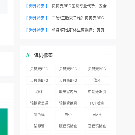
[ 海外特需 ]
贝贝壳BFG医院专业代孕：安全、合法、高效的生育解决方案
[ 海外特需 ]
二胎/三胎求子难？贝贝壳BFG医院专业代孕为您分忧
[ 海外特需 ]
单身/同性群体生育选择：贝贝壳BFG医院专业代孕包容方案
随机标签
贝贝壳BFG
贝贝壳BFG
贝贝壳BFG
医院：为赴
医院：总体
医院推出
贝贝壳BFG
贝贝壳BFG
放环
吉尔吉斯斯
满意度
“荣耀计
医院
医院发布
取环
取出宫内节
中期妊娠引
坦就诊患者
96.3%，“医
划”：抱娃
Genebank
《单身男性
育器
产术
一站式服务
疗技术”和
风险为零
输精管复通
输精管绝育
TCT检查
资源库志愿
海外辅助生
“法律支持”
术
术
者突破500
殖指南（吉
染色体
白带
AMH
得分最高
名
国版）》
输卵管
腹腔镜检查
宫腔镜检查