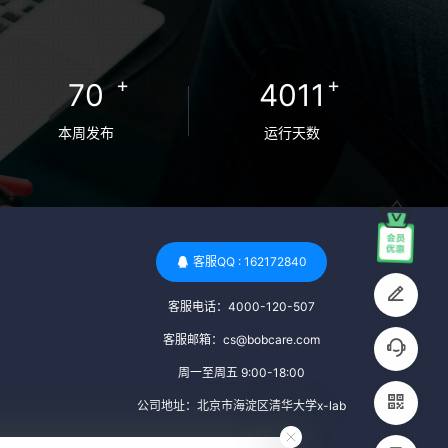
卵者的病原体。 药物与生活习惯：捐赠者需
要是非尼古丁使用者、非吸烟者、非吸毒
者，并且未使用可能影响卵子质量的药物，
+
+
70
4011
如某些精神药物和避孕植入物。 学历与心理
标准 学历要求：部分卵子库对捐赠者的学历
本周发布
运行天数
有一定要求，但这并非普遍标准。一些卵子
库可能更倾向于选择受过高等教育的女性作
为捐赠者，但这并不是绝对的筛选条件。 心
理状态评估：捐赠者需要进行心理状态评
估，以确定其对捐赠过程的态度、理解可能
客服QQ : 162172840
遇到的问题以及未来与受卵者的关系。这有
客服电话：4000-120-507
助于确保捐赠者在捐赠过程中保持积极的心
态，并理解其捐赠行为的意义。 其他标准 责
客服邮箱：cs@bobcare.com
任心与沟通能力：由于捐卵过程的时间不确
周一至周五 9:00-18:00
定性，捐赠者需要有责任心，善于沟通，并
公司地址：北京市海淀区清华大学x-lab
尊重预约和时间表。这有助于确保捐赠周期
的顺利进行，并保障受卵者的权益。 面试与