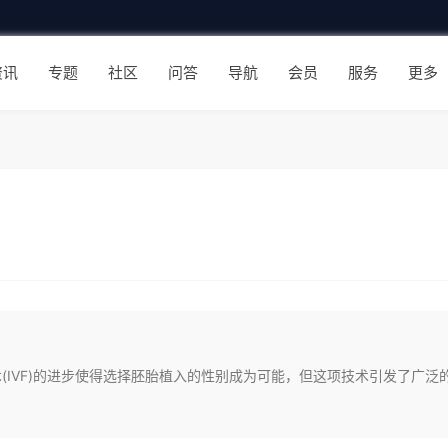
资讯
专题
社区
问答
导航
会员
服务
更多
术(IVF)的进步使得选择胚胎植入的性别成为可能，但这项技术引发了广泛