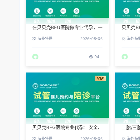
在贝贝壳BFG医院做专业代孕，一
贝贝壳B
次成功的概率有多大？
护客户
海外特需
2026-08-06
海外特
94
贝贝壳BFG医院专业代孕：安全、
二胎/三
合法、高效的生育解决方案
院专业
海外特需
2026-08-06
海外特