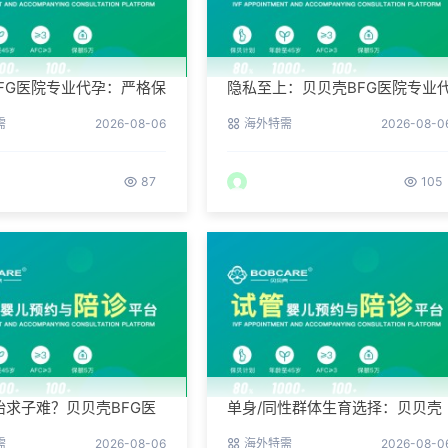
FG医院专业代孕：严格保
隐私至上：贝贝壳BFG医院专业
隐私的安心之选
孕如何做好信息保密？
需
2026-08-06
海外特需
2026-08-0
87
105
胎求子难？贝贝壳BFG医
单身/同性群体生育选择：贝贝壳
代孕为您分忧
BFG医院专业代孕包容方案
需
2026-08-06
海外特需
2026-08-0