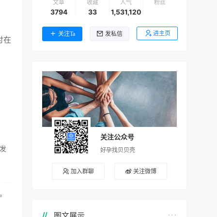
文章
收藏
人气
粉丝
3794
33
1,531,120
进主页
关注Ta
发私信
讨在
关注公众号
发
好孕找贝贝壳
加入群聊
关注微博
。
图文展示