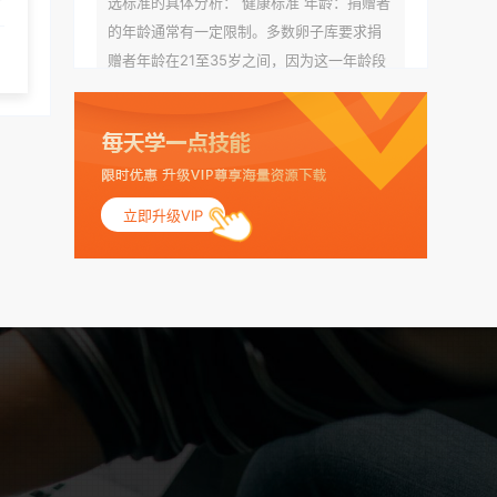
选标准的具体分析： 健康标准 年龄：捐赠者
的年龄通常有一定限制。多数卵子库要求捐
赠者年龄在21至35岁之间，因为这一年龄段
女性的卵子质量相对较高。不过，不同卵子
库的具体年龄要求可能有所不同。 身体质量
指数（BMI）：捐赠者的BMI通常需要在正常
范围内，以确保其身体健康状况良好。过高
的BMI可能与多种健康问题相关联，包括不孕
立即升级VIP
症和妊娠并发症。 生殖健康：捐赠者需要有
规律的月经期，无生殖障碍或异常问题。此
外，还需要进行详细的妇科检查，以确保其
生殖系统的健康。 遗传病史与家族病史：捐
赠者及其家庭成员需要无严重的遗传病史、
精神病史和传染病史。这通常需要通过基因
检测、家族史调查和医疗记录审查来确定。
传染病检查：捐赠者需要进行全面的传染病
检查，包括乙肝、丙肝、HIV、梅毒等。这些
检查旨在确保捐赠者未携带任何可传染给受