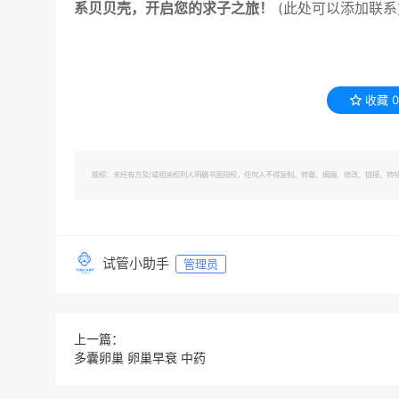
系贝贝壳，开启您的求子之旅！
(此处可以添加联系
收藏
0
版权：未经有方及/或相关权利人明确书面授权，任何人不得复制、转载、摘编、修改、链接、转帖有方的内容。 转
试管小助手
管理员
上一篇：
多囊卵巢 卵巢早衰 中药