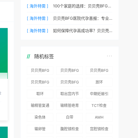
[ 海外特需 ]
100个家庭的选择：贝贝壳BFG医院专业代孕成功案例分享
[ 海外特需 ]
贝贝壳BFG医院代孕喜报：专业代孕让生命延续更简单
[ 海外特需 ]
如何保障代孕高成功率？贝贝壳BFG医院专业代孕方案解析
随机标签
贝贝壳BFG
贝贝壳BFG
贝贝壳BFG
医院：为赴
医院：总体
医院推出
贝贝壳BFG
贝贝壳BFG
放环
吉尔吉斯斯
满意度
“荣耀计
医院
医院发布
2
取环
取出宫内节
中期妊娠引
坦就诊患者
96.3%，“医
划”：抱娃
Genebank
《单身男性
育器
产术
一站式服务
疗技术”和
风险为零
输精管复通
输精管绝育
TCT检查
资源库志愿
海外辅助生
“法律支持”
术
术
者突破500
殖指南（吉
染色体
白带
AMH
得分最高
名
国版）》
输卵管
腹腔镜检查
宫腔镜检查