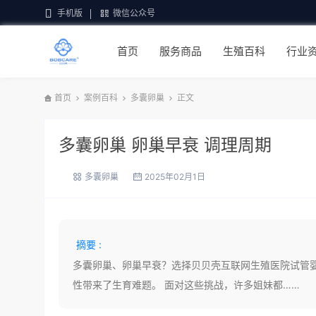
手机版
微信公众号
首页
服务商品
生殖百科
行业
首页
案例百科
多囊卵巢
正文
多囊卵巢 卵巢早衰 调理周期
多囊卵巢
2025年02月1日
摘要 :
多囊卵巢、卵巢早衰？选择贝贝壳互联网生殖医院试管婴儿
性带来了生育难题。 面对这些挑战，许多姐妹都……