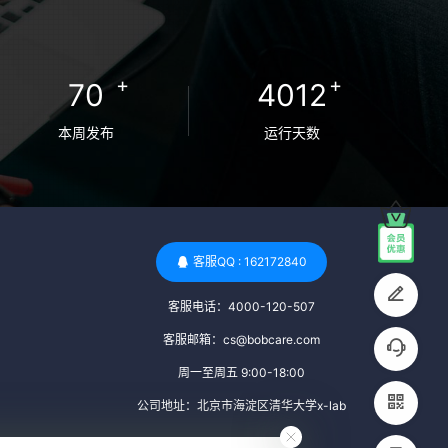
卵者的病原体。 药物与生活习惯：捐赠者需
要是非尼古丁使用者、非吸烟者、非吸毒
者，并且未使用可能影响卵子质量的药物，
+
+
70
4012
如某些精神药物和避孕植入物。 学历与心理
标准 学历要求：部分卵子库对捐赠者的学历
本周发布
运行天数
有一定要求，但这并非普遍标准。一些卵子
库可能更倾向于选择受过高等教育的女性作
为捐赠者，但这并不是绝对的筛选条件。 心
理状态评估：捐赠者需要进行心理状态评
估，以确定其对捐赠过程的态度、理解可能
客服QQ : 162172840
遇到的问题以及未来与受卵者的关系。这有
客服电话：4000-120-507
助于确保捐赠者在捐赠过程中保持积极的心
态，并理解其捐赠行为的意义。 其他标准 责
客服邮箱：cs@bobcare.com
任心与沟通能力：由于捐卵过程的时间不确
周一至周五 9:00-18:00
定性，捐赠者需要有责任心，善于沟通，并
公司地址：北京市海淀区清华大学x-lab
尊重预约和时间表。这有助于确保捐赠周期
的顺利进行，并保障受卵者的权益。 面试与