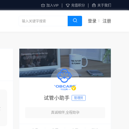
加入VIP
充值积分
关于我们
登录
注册
试管小助手
管理员
女
真诚相伴,全程助孕