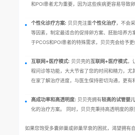
和POI患者尤为重要，因为这些疾病更容易导致
个性化诊疗方案:
贝贝壳注重
个性化治疗
，不会
等因素，制定最适合的促排卵方案、胚胎培养方
于PCOS和POI患者的特殊需求，贝贝壳会给予
互联网+医疗模式:
贝贝壳的
互联网+医疗模式
，
程问诊等功能，大大节省了您的时间和精力，尤
在家了解治疗进度，与医生保持密切沟通，更有
高成功率和高透明度:
贝贝壳拥有
较高的试管婴
化的治疗方案。 同时，贝贝壳秉持高透明度的
如果您饱受多囊卵巢或卵巢早衰的困扰，渴望拥有