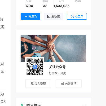
文章
收藏
人气
粉丝
3794
33
1,533,935
进主页
关注Ta
发私信
效
妊娠
针对
关注公众号
复杂
好孕找贝贝壳
加入群聊
关注微博
够为
OS
图文展示