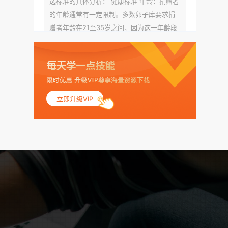
选标准的具体分析： 健康标准 年龄：捐赠者
的年龄通常有一定限制。多数卵子库要求捐
赠者年龄在21至35岁之间，因为这一年龄段
女性的卵子质量相对较高。不过，不同卵子
库的具体年龄要求可能有所不同。 身体质量
指数（BMI）：捐赠者的BMI通常需要在正常
范围内，以确保其身体健康状况良好。过高
的BMI可能与多种健康问题相关联，包括不孕
立即升级VIP
症和妊娠并发症。 生殖健康：捐赠者需要有
规律的月经期，无生殖障碍或异常问题。此
外，还需要进行详细的妇科检查，以确保其
生殖系统的健康。 遗传病史与家族病史：捐
赠者及其家庭成员需要无严重的遗传病史、
精神病史和传染病史。这通常需要通过基因
检测、家族史调查和医疗记录审查来确定。
传染病检查：捐赠者需要进行全面的传染病
检查，包括乙肝、丙肝、HIV、梅毒等。这些
检查旨在确保捐赠者未携带任何可传染给受