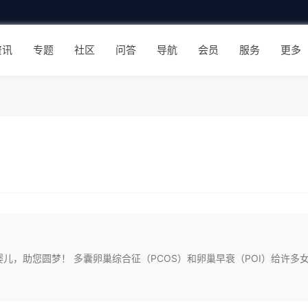
资讯
专题
社区
问答
导航
会员
服务
更多
，助您圆梦！ 多囊卵巢综合征（PCOS）和卵巢早衰（POI）给许多