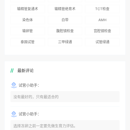
志愿者突破500名
辅助生殖指南（吉
得分最高
输精管复通术
输精管绝育术
TCT检查
国版）》
染色体
白带
AMH
输卵管
腹腔镜检查
宫腔镜检查
泰国试管
三甲绿通
试管绿通
最新评论
试管小助手：
没有最好的，只有最适合的
试管小助手：
选择冻卵之前一定要先做生育力评估。