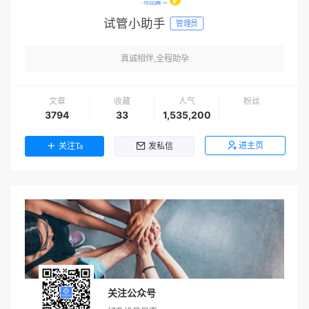
试管小助手
管理员
真诚相伴,全程助孕
文章
收藏
人气
粉丝
3794
33
1,535,200
进主页
关注Ta
发私信
关注公众号