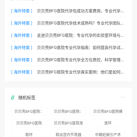
[ 海外特需 ]
贝贝壳BFG医院代孕包成功方案费用，专业代孕首选
[ 海外特需 ]
贝贝壳BFG医院代孕技术成熟吗？专业代孕团队保驾护航
[ 海外特需 ]
走进贝贝壳BFG医院：专业代孕的实验室环境与操作流程
[ 海外特需 ]
贝贝壳BFG医院专业代孕指南：如何提高代孕试管的成功率？
[ 海外特需 ]
贝贝壳BFG医院专业代孕全方位质控，科学管理生育每一步
[ 海外特需 ]
贝贝壳BFG医院专业代孕真实案例：他们是如何在这里圆梦的
随机标签
贝贝壳BFG医院：
贝贝壳BFG医院：
贝贝壳BFG医院推
为赴吉尔吉斯斯坦
总体满意度
出“荣耀计划”：抱
贝贝壳BFG医院
贝贝壳BFG医院发
放环
就诊患者一站式服
96.3%，“医疗技
娃风险为零
Genebank资源库
布《单身男性海外
取环
取出宫内节育器
中期妊娠引产术
务
术”和“法律支持”