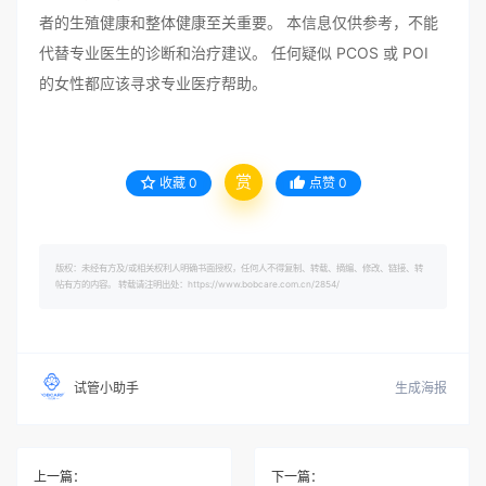
者的生殖健康和整体健康至关重要。 本信息仅供参考，不能
代替专业医生的诊断和治疗建议。 任何疑似 PCOS 或 POI
的女性都应该寻求专业医疗帮助。
赏
收藏
0
点赞
0
版权：未经有方及/或相关权利人明确书面授权，任何人不得复制、转载、摘编、修改、链接、转
帖有方的内容。 转载请注明出处：https://www.bobcare.com.cn/2854/
生成海报
试管小助手
上一篇：
下一篇：