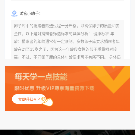
试管小助手：
卵子库中的捐赠者筛选过程十分严格，以确保卵子的质量和安
全性。以下是对捐赠者筛选标准的具体分析： 健康标准 年
龄：捐赠者的年龄通常有一定限制。多数卵子库要求捐赠者年
龄在21至35岁之间，因为这一年龄段女性的卵子质量相对较
高。不过，不同卵子库的具体年龄要求可能有所不同。 身体质
量指数（BMI）：捐赠者的BMI通常需要在正常范围内，以确
保其身体健康状况良好。过高的BMI可能与多种健康问题相关
联，包括不孕症和妊娠并发症。 生殖健康：捐赠者需要有规律
的月经期，无生殖障碍或异常问题。此外，还需要进行详细的
妇科检查，以确保其生殖系统的健康。 遗传病史与家族病史：
立即升级VIP
捐赠者及其家庭成员需要无严重的遗传病史、精神病史和传染
病史。这通常需要通过基因检测、家族史调查和医疗记录审查
来确定。 传染病检查：捐赠者需要进行全面的传染病检查，包
括乙肝、丙肝、HIV、梅毒等。这些检查旨在确保捐赠者未携