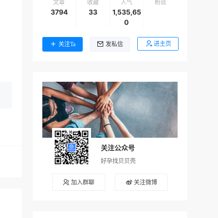
文章
收藏
人气
粉丝
3794
33
1,535,65
0
进主页
关注Ta
发私信
关注公众号
好孕找贝贝壳
加入群聊
关注微博