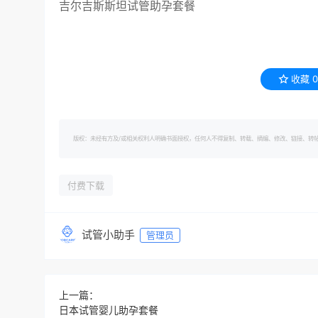
吉尔吉斯斯坦试管助孕套餐
收藏
0
版权：未经有方及/或相关权利人明确书面授权，任何人不得复制、转载、摘编、修改、链接、转帖有方的内容。 转
付费下载
试管小助手
管理员
上一篇：
日本试管婴儿助孕套餐