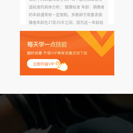
选标准的具体分析： 健康标准 年龄：捐赠者
的年龄通常有一定限制。多数卵子库要求捐
赠者年龄在21至35岁之间，因为这一年龄段
女性的卵子质量相对较高。不过，不同卵子
库的具体年龄要求可能有所不同。 身体质量
指数（BMI）：捐赠者的BMI通常需要在正常
范围内，以确保其身体健康状况良好。过高
的BMI可能与多种健康问题相关联，包括不孕
立即升级VIP
症和妊娠并发症。 生殖健康：捐赠者需要有
规律的月经期，无生殖障碍或异常问题。此
外，还需要进行详细的妇科检查，以确保其
生殖系统的健康。 遗传病史与家族病史：捐
赠者及其家庭成员需要无严重的遗传病史、
精神病史和传染病史。这通常需要通过基因
检测、家族史调查和医疗记录审查来确定。
传染病检查：捐赠者需要进行全面的传染病
检查，包括乙肝、丙肝、HIV、梅毒等。这些