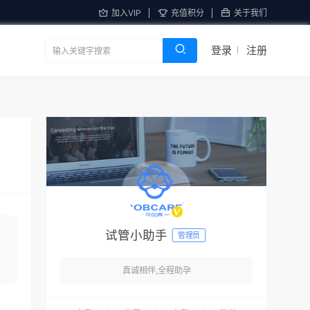
加入VIP
充值积分
关于我们
登录
注册
试管小助手
管理员
真诚相伴,全程助孕