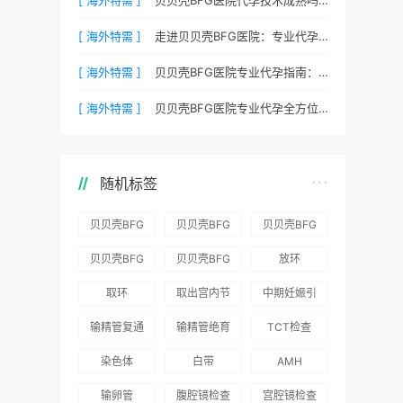
[ 海外特需 ]
走进贝贝壳BFG医院：专业代孕的实验室环境与操作流程
[ 海外特需 ]
贝贝壳BFG医院专业代孕指南：如何提高代孕试管的成功率？
[ 海外特需 ]
贝贝壳BFG医院专业代孕全方位质控，科学管理生育每一步
随机标签
贝贝壳BFG
贝贝壳BFG
贝贝壳BFG
医院：为赴
医院：总体
医院推出
贝贝壳BFG
贝贝壳BFG
放环
吉尔吉斯斯
满意度
“荣耀计
医院
医院发布
取环
取出宫内节
中期妊娠引
坦就诊患者
96.3%，“医
划”：抱娃
Genebank
《单身男性
育器
产术
一站式服务
疗技术”和
风险为零
输精管复通
输精管绝育
TCT检查
资源库志愿
海外辅助生
“法律支持”
术
术
者突破500
殖指南（吉
染色体
白带
AMH
得分最高
名
国版）》
输卵管
腹腔镜检查
宫腔镜检查