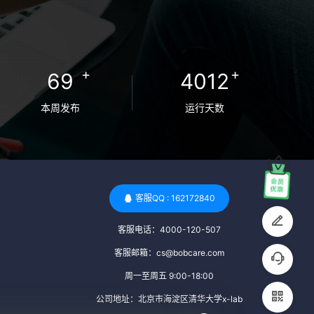
检查旨在确保捐赠者未携带任何可传染给受
卵者的病原体。 药物与生活习惯：捐赠者需
要是非尼古丁使用者、非吸烟者、非吸毒
者，并且未使用可能影响卵子质量的药物，
+
+
69
4012
如某些精神药物和避孕植入物。 学历与心理
标准 学历要求：部分卵子库对捐赠者的学历
本周发布
运行天数
有一定要求，但这并非普遍标准。一些卵子
库可能更倾向于选择受过高等教育的女性作
为捐赠者，但这并不是绝对的筛选条件。 心
理状态评估：捐赠者需要进行心理状态评
估，以确定其对捐赠过程的态度、理解可能
客服QQ : 162172840
遇到的问题以及未来与受卵者的关系。这有
客服电话：4000-120-507
助于确保捐赠者在捐赠过程中保持积极的心
态，并理解其捐赠行为的意义。 其他标准 责
客服邮箱：cs@bobcare.com
任心与沟通能力：由于捐卵过程的时间不确
周一至周五 9:00-18:00
定性，捐赠者需要有责任心，善于沟通，并
公司地址：北京市海淀区清华大学x-lab
尊重预约和时间表。这有助于确保捐赠周期