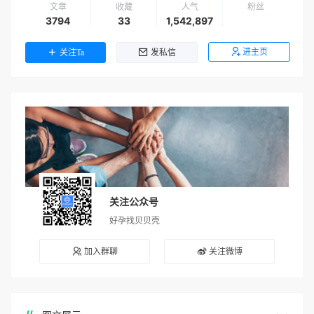
文章
收藏
人气
粉丝
3794
33
1,542,897
进主页
关注Ta
发私信
关注公众号
好孕找贝贝壳
加入群聊
关注微博