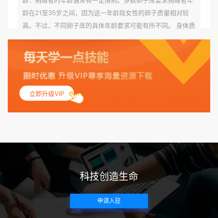
龄在21至35岁之间，因为这一年龄段女性的卵子质量相对较
高。不过，不同卵子库的具体年龄要求可能有所不同。 身体质
量指数（BMI）：捐赠者的BMI通常需要在正常范围内，以确
保其身体健康状况良好。过高的BMI可能与多种健康问题相关
联，包括不孕症和妊娠并发症。 生殖健康：捐赠者需要有规律
的月经期，无生殖障碍或异常问题。此外，还需要进行详细的
妇科检查，以确保其生殖系统的健康。 遗传病史与家族病史：
立即升级VIP
捐赠者及其家庭成员需要无严重的遗传病史、精神病史和传染
病史。这通常需要通过基因检测、家族史调查和医疗记录审查
来确定。 传染病检查：捐赠者需要进行全面的传染病检查，包
括乙肝、丙肝、HIV、梅毒等。这些检查旨在确保捐赠者未携
带任何可传染给受卵者的病原体。 药物与生活习惯：捐赠者需
要是非尼古丁使用者、非吸烟者、非吸毒者，并且未使用可能
科技创造生命
影响卵子质量的药物，如某些精神药物和避孕植入物。 学历与
心理标准 学历要求：部分卵子库对捐赠者的学历有一定要求，
申请入驻
但这并非普遍标准。一些卵子库可能更倾向于选择受过高等教
育的女性作为捐赠者，但这并不是绝对的筛选条件。 心理状态