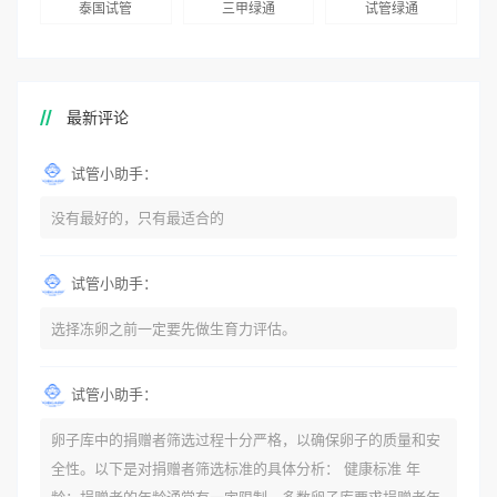
泰国试管
三甲绿通
试管绿通
最新评论
试管小助手：
没有最好的，只有最适合的
试管小助手：
选择冻卵之前一定要先做生育力评估。
试管小助手：
卵子库中的捐赠者筛选过程十分严格，以确保卵子的质量和安
全性。以下是对捐赠者筛选标准的具体分析： 健康标准 年
龄：捐赠者的年龄通常有一定限制。多数卵子库要求捐赠者年