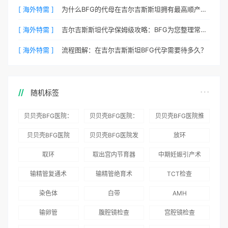
[ 海外特需 ]
为什么BFG的代母在吉尔吉斯斯坦拥有最高顺产率？
[ 海外特需 ]
吉尔吉斯斯坦代孕保姆级攻略：BFG为您整理常见QA
[ 海外特需 ]
流程图解：在吉尔吉斯斯坦BFG代孕需要待多久？
随机标签
贝贝壳BFG医院：
贝贝壳BFG医院：
贝贝壳BFG医院推
为赴吉尔吉斯斯坦
总体满意度
出“荣耀计划”：抱
贝贝壳BFG医院
贝贝壳BFG医院发
放环
就诊患者一站式服
96.3%，“医疗技
娃风险为零
Genebank资源库
布《单身男性海外
取环
取出宫内节育器
中期妊娠引产术
务
术”和“法律支持”
志愿者突破500名
辅助生殖指南（吉
得分最高
输精管复通术
输精管绝育术
TCT检查
国版）》
染色体
白带
AMH
输卵管
腹腔镜检查
宫腔镜检查