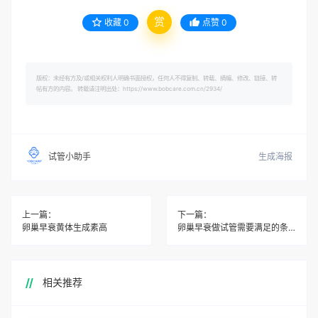
赏
收藏
0
点赞
0
版权：未经有方及/或相关权利人明确书面授权，任何人不得复制、转载、摘编、修改、链接、转
帖有方的内容。 转载请注明出处：https://www.bobcare.com.cn/2934/
生成海报
试管小助手
上一篇：
下一篇：
卵巢早衰黄体生成素高
卵巢早衰做试管需要满足的条件有哪些？
相关推荐