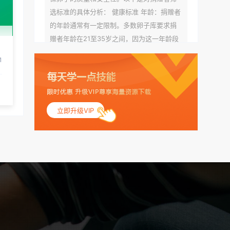
选标准的具体分析： 健康标准 年龄：捐赠者
的年龄通常有一定限制。多数卵子库要求捐
赠者年龄在21至35岁之间，因为这一年龄段
女性的卵子质量相对较高。不过，不同卵子
1
库的具体年龄要求可能有所不同。 身体质量
指数（BMI）：捐赠者的BMI通常需要在正常
范围内，以确保其身体健康状况良好。过高
的BMI可能与多种健康问题相关联，包括不孕
立即升级VIP
症和妊娠并发症。 生殖健康：捐赠者需要有
规律的月经期，无生殖障碍或异常问题。此
外，还需要进行详细的妇科检查，以确保其
生殖系统的健康。 遗传病史与家族病史：捐
赠者及其家庭成员需要无严重的遗传病史、
精神病史和传染病史。这通常需要通过基因
检测、家族史调查和医疗记录审查来确定。
传染病检查：捐赠者需要进行全面的传染病
检查，包括乙肝、丙肝、HIV、梅毒等。这些