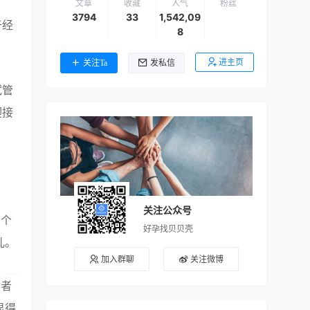
文章
收藏
人气
粉丝
3794
33
1,542,09
于经
8
进主页
关注Ta
发私信
试管
迎接
关注公众号
定个
好孕找贝贝壳
儿。
加入群聊
关注微博
患者
显得