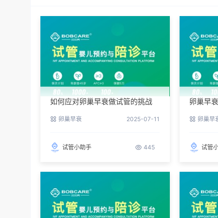
如何应对卵巢早衰做试管的挑战
卵巢早
三件事
卵巢早衰
2025-07-11
卵巢早
试管小助手
445
试管