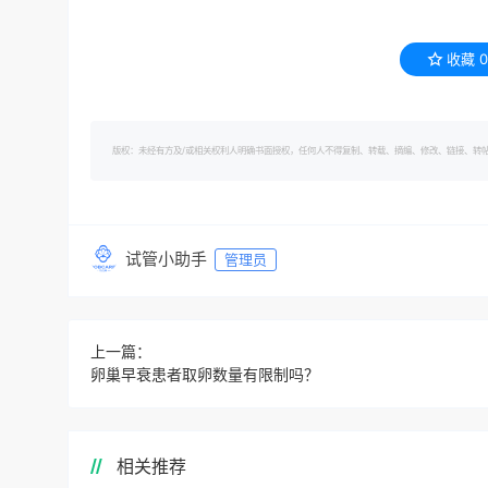
收藏
0
版权：未经有方及/或相关权利人明确书面授权，任何人不得复制、转载、摘编、修改、链接、转帖有方的内容。 转
试管小助手
管理员
上一篇：
卵巢早衰患者取卵数量有限制吗？
相关推荐