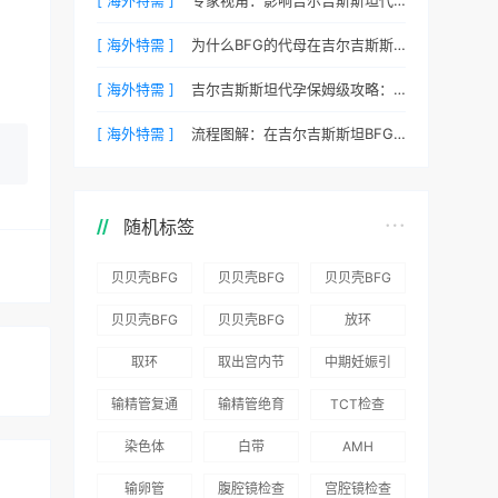
[ 海外特需 ]
为什么BFG的代母在吉尔吉斯斯坦拥有最高顺产率？
[ 海外特需 ]
吉尔吉斯斯坦代孕保姆级攻略：BFG为您整理常见QA
[ 海外特需 ]
流程图解：在吉尔吉斯斯坦BFG代孕需要待多久？
随机标签
贝贝壳BFG
贝贝壳BFG
贝贝壳BFG
医院：为赴
医院：总体
医院推出
贝贝壳BFG
贝贝壳BFG
放环
吉尔吉斯斯
满意度
“荣耀计
医院
医院发布
取环
取出宫内节
中期妊娠引
坦就诊患者
96.3%，“医
划”：抱娃
Genebank
《单身男性
育器
产术
一站式服务
疗技术”和
风险为零
输精管复通
输精管绝育
TCT检查
资源库志愿
海外辅助生
“法律支持”
术
术
者突破500
殖指南（吉
染色体
白带
AMH
得分最高
名
国版）》
输卵管
腹腔镜检查
宫腔镜检查