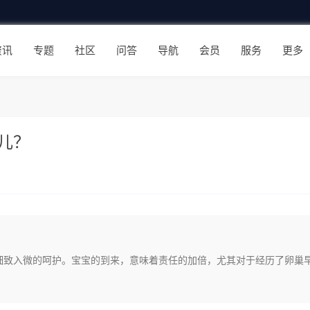
资讯
专题
社区
问答
导航
会员
服务
更多
儿？
细致入微的呵护。宝宝的到来，意味着责任的加倍，尤其对于经历了卵巢