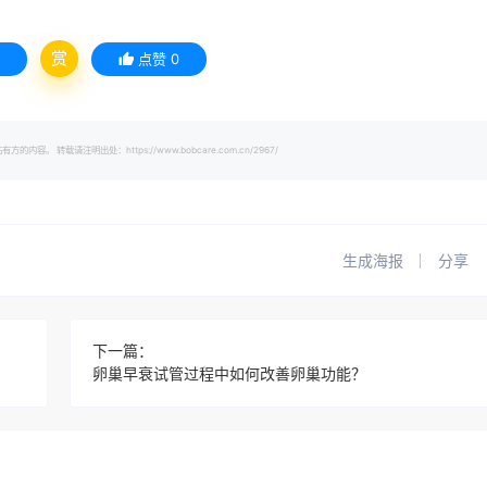
赏
点赞
0
载请注明出处：https://www.bobcare.com.cn/2967/
生成海报
分享
下一篇：
卵巢早衰试管过程中如何改善卵巢功能？