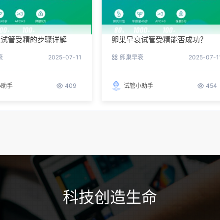
衰试管受精的步骤详解
卵巢早衰试管受精能否成功？
衰
2025-07-11
卵巢早衰
2025-07-1
小助手
409
试管小助手
454
科技创造生命