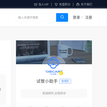
加入VIP
充值积分
关于我们
登录
注册
试管小助手
管理员
早
真诚相伴,全程助孕