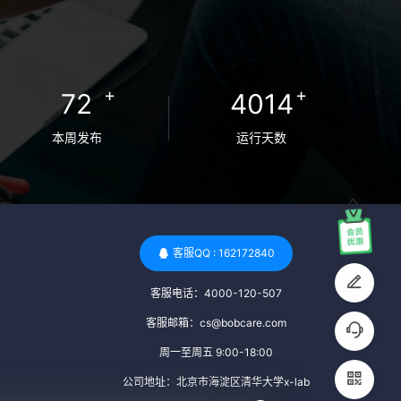
检查旨在确保捐赠者未携带任何可传染给受
卵者的病原体。 药物与生活习惯：捐赠者需
要是非尼古丁使用者、非吸烟者、非吸毒
者，并且未使用可能影响卵子质量的药物，
+
+
72
4014
如某些精神药物和避孕植入物。 学历与心理
标准 学历要求：部分卵子库对捐赠者的学历
本周发布
运行天数
有一定要求，但这并非普遍标准。一些卵子
库可能更倾向于选择受过高等教育的女性作
为捐赠者，但这并不是绝对的筛选条件。 心
理状态评估：捐赠者需要进行心理状态评
估，以确定其对捐赠过程的态度、理解可能
客服QQ : 162172840
遇到的问题以及未来与受卵者的关系。这有
客服电话：4000-120-507
助于确保捐赠者在捐赠过程中保持积极的心
态，并理解其捐赠行为的意义。 其他标准 责
客服邮箱：cs@bobcare.com
任心与沟通能力：由于捐卵过程的时间不确
周一至周五 9:00-18:00
定性，捐赠者需要有责任心，善于沟通，并
公司地址：北京市海淀区清华大学x-lab
尊重预约和时间表。这有助于确保捐赠周期