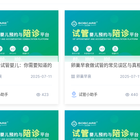
衰试管婴儿：你需要知道的
卵巢早衰做试管的常见误区与真
衰
2025-07-11
卵巢早衰
2025-07-1
小助手
423
试管小助手
440