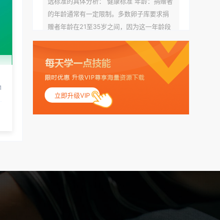
选标准的具体分析： 健康标准 年龄：捐赠者
的年龄通常有一定限制。多数卵子库要求捐
赠者年龄在21至35岁之间，因为这一年龄段
女性的卵子质量相对较高。不过，不同卵子
库的具体年龄要求可能有所不同。 身体质量
指数（BMI）：捐赠者的BMI通常需要在正常
范围内，以确保其身体健康状况良好。过高
1
的BMI可能与多种健康问题相关联，包括不孕
立即升级VIP
症和妊娠并发症。 生殖健康：捐赠者需要有
规律的月经期，无生殖障碍或异常问题。此
外，还需要进行详细的妇科检查，以确保其
生殖系统的健康。 遗传病史与家族病史：捐
赠者及其家庭成员需要无严重的遗传病史、
精神病史和传染病史。这通常需要通过基因
检测、家族史调查和医疗记录审查来确定。
传染病检查：捐赠者需要进行全面的传染病
检查，包括乙肝、丙肝、HIV、梅毒等。这些
检查旨在确保捐赠者未携带任何可传染给受