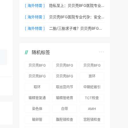
[ 海外特需 ]
隐私至上：贝贝壳BFG医院专业代孕如何做好信息保密？
[ 海外特需 ]
贝贝壳BFG医院专业代孕：安全、合法、高效的生育解决方案
[ 海外特需 ]
二胎/三胎求子难？贝贝壳BFG医院专业代孕为您分忧
随机标签
贝贝壳BFG
贝贝壳BFG
贝贝壳BFG
医院：为赴
医院：总体
医院推出
贝贝壳BFG
贝贝壳BFG
放环
吉尔吉斯斯
满意度
“荣耀计
医院
医院发布
取环
取出宫内节
中期妊娠引
坦就诊患者
96.3%，“医
划”：抱娃
Genebank
《单身男性
育器
产术
一站式服务
疗技术”和
风险为零
输精管复通
输精管绝育
TCT检查
资源库志愿
海外辅助生
“法律支持”
术
术
者突破500
殖指南（吉
染色体
白带
AMH
得分最高
名
国版）》
输卵管
腹腔镜检查
宫腔镜检查