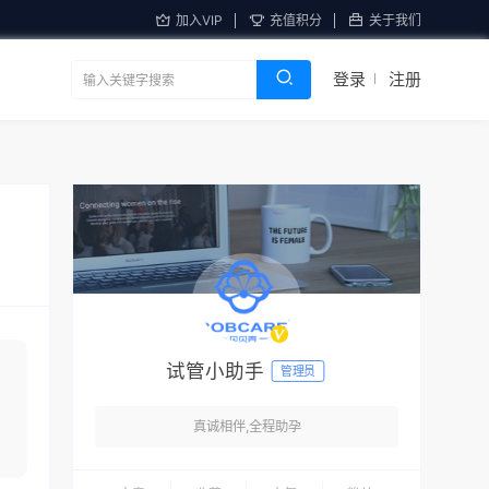
加入VIP
充值积分
关于我们
登录
注册
试管小助手
管理员
真诚相伴,全程助孕