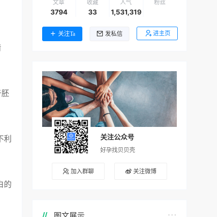
文章
收藏
人气
粉丝
3794
33
1,531,319
进主页
关注Ta
发私信
着
于胚
关注公众号
不利
好孕找贝贝壳
加入群聊
关注微博
白的
图文展示