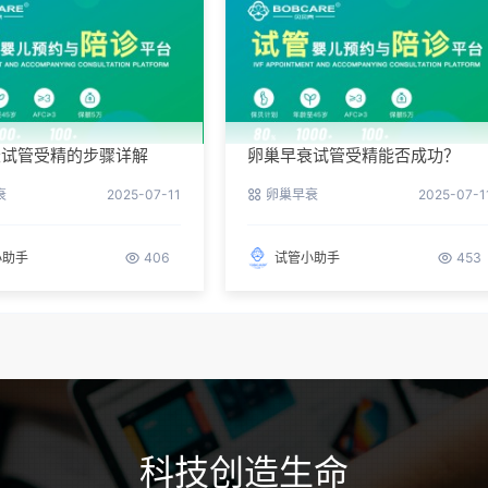
衰试管受精的步骤详解
卵巢早衰试管受精能否成功？
衰
2025-07-11
卵巢早衰
2025-07-1
小助手
406
试管小助手
453
科技创造生命