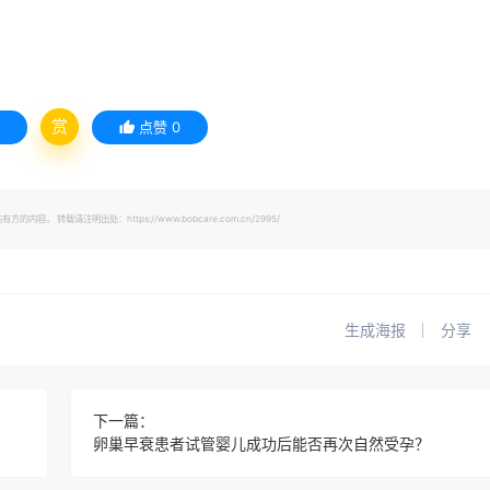
赏
点赞
0
载请注明出处：https://www.bobcare.com.cn/2995/
生成海报
分享
下一篇：
卵巢早衰患者试管婴儿成功后能否再次自然受孕？