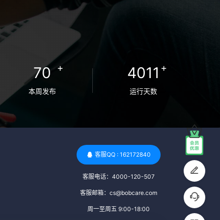
卵者的病原体。 药物与生活习惯：捐赠者需
要是非尼古丁使用者、非吸烟者、非吸毒
者，并且未使用可能影响卵子质量的药物，
如某些精神药物和避孕植入物。 学历与心理
标准 学历要求：部分卵子库对捐赠者的学历
+
+
70
4011
有一定要求，但这并非普遍标准。一些卵子
库可能更倾向于选择受过高等教育的女性作
本周发布
运行天数
为捐赠者，但这并不是绝对的筛选条件。 心
理状态评估：捐赠者需要进行心理状态评
估，以确定其对捐赠过程的态度、理解可能
遇到的问题以及未来与受卵者的关系。这有
助于确保捐赠者在捐赠过程中保持积极的心
客服QQ : 162172840
态，并理解其捐赠行为的意义。 其他标准 责
客服电话：4000-120-507
任心与沟通能力：由于捐卵过程的时间不确
定性，捐赠者需要有责任心，善于沟通，并
客服邮箱：cs@bobcare.com
尊重预约和时间表。这有助于确保捐赠周期
周一至周五 9:00-18:00
的顺利进行，并保障受卵者的权益。 面试与