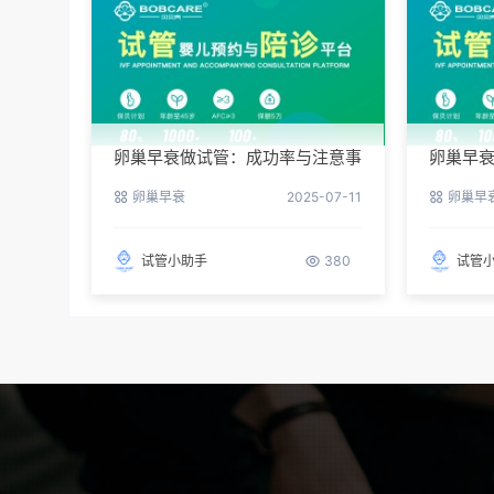
卵巢早衰做试管：成功率与注意事
卵巢早
项
卵巢早衰
2025-07-11
卵巢早
试管小助手
380
试管