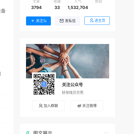
文章
收藏
人气
粉丝
3794
33
1,532,704
准备
进主页
关注Ta
发私信
因
关注公众号
好孕找贝贝壳
加入群聊
关注微博
图文展示