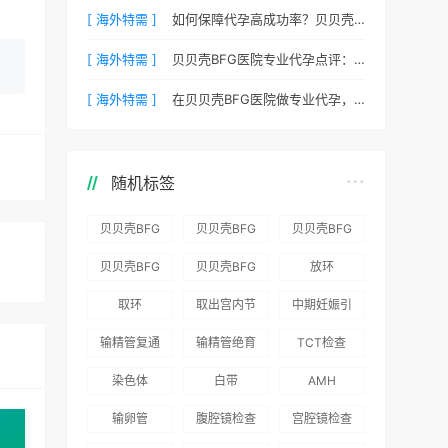
[ 海外特需 ]
如何保障代孕高成功率？贝贝壳BFG医院专业代孕方案解析
[ 海外特需 ]
贝贝壳BFG医院专业代孕点评：高成功率背后的医疗神话
[ 海外特需 ]
在贝贝壳BFG医院做专业代孕，一次成功的概率有多大？
随机标签
贝贝壳BFG
贝贝壳BFG
贝贝壳BFG
医院：为赴
医院：总体
医院推出
贝贝壳BFG
贝贝壳BFG
放环
吉尔吉斯斯
满意度
“荣耀计
医院
医院发布
取环
取出宫内节
中期妊娠引
坦就诊患者
96.3%，“医
划”：抱娃
Genebank
《单身男性
育器
产术
一站式服务
疗技术”和
风险为零
输精管复通
输精管绝育
TCT检查
资源库志愿
海外辅助生
“法律支持”
术
术
者突破500
殖指南（吉
染色体
白带
AMH
得分最高
名
国版）》
输卵管
腹腔镜检查
宫腔镜检查