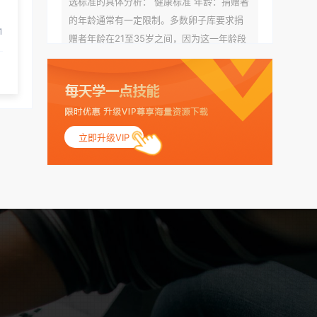
选标准的具体分析： 健康标准 年龄：捐赠者
的年龄通常有一定限制。多数卵子库要求捐
1
赠者年龄在21至35岁之间，因为这一年龄段
女性的卵子质量相对较高。不过，不同卵子
库的具体年龄要求可能有所不同。 身体质量
指数（BMI）：捐赠者的BMI通常需要在正常
范围内，以确保其身体健康状况良好。过高
的BMI可能与多种健康问题相关联，包括不孕
立即升级VIP
症和妊娠并发症。 生殖健康：捐赠者需要有
规律的月经期，无生殖障碍或异常问题。此
外，还需要进行详细的妇科检查，以确保其
生殖系统的健康。 遗传病史与家族病史：捐
赠者及其家庭成员需要无严重的遗传病史、
精神病史和传染病史。这通常需要通过基因
检测、家族史调查和医疗记录审查来确定。
传染病检查：捐赠者需要进行全面的传染病
检查，包括乙肝、丙肝、HIV、梅毒等。这些
检查旨在确保捐赠者未携带任何可传染给受