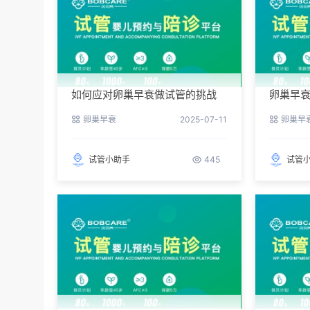
如何应对卵巢早衰做试管的挑战
卵巢早
三件事
卵巢早衰
2025-07-11
卵巢早
试管小助手
445
试管