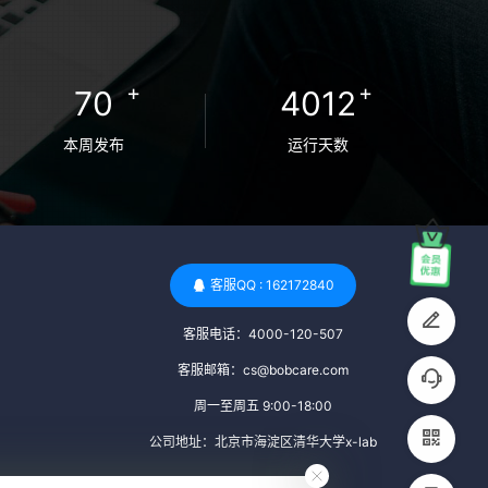
卵者的病原体。 药物与生活习惯：捐赠者需
要是非尼古丁使用者、非吸烟者、非吸毒
者，并且未使用可能影响卵子质量的药物，
+
+
70
4012
如某些精神药物和避孕植入物。 学历与心理
标准 学历要求：部分卵子库对捐赠者的学历
本周发布
运行天数
有一定要求，但这并非普遍标准。一些卵子
库可能更倾向于选择受过高等教育的女性作
为捐赠者，但这并不是绝对的筛选条件。 心
理状态评估：捐赠者需要进行心理状态评
估，以确定其对捐赠过程的态度、理解可能
客服QQ : 162172840
遇到的问题以及未来与受卵者的关系。这有
客服电话：4000-120-507
助于确保捐赠者在捐赠过程中保持积极的心
态，并理解其捐赠行为的意义。 其他标准 责
客服邮箱：cs@bobcare.com
任心与沟通能力：由于捐卵过程的时间不确
周一至周五 9:00-18:00
定性，捐赠者需要有责任心，善于沟通，并
公司地址：北京市海淀区清华大学x-lab
尊重预约和时间表。这有助于确保捐赠周期
的顺利进行，并保障受卵者的权益。 面试与