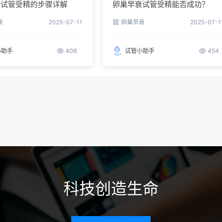
衰试管受精的步骤详解
卵巢早衰试管受精能否成功？
衰
2025-07-11
卵巢早衰
2025-07-1
小助手
406
试管小助手
454
科技创造生命