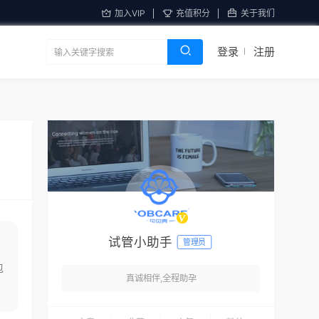
加入VIP
充值积分
关于我们
登录
注册
试管小助手
管理员
包
真诚相伴,全程助孕