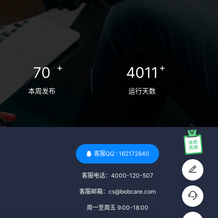
检查旨在确保捐赠者未携带任何可传染给受
卵者的病原体。 药物与生活习惯：捐赠者需
要是非尼古丁使用者、非吸烟者、非吸毒
者，并且未使用可能影响卵子质量的药物，
如某些精神药物和避孕植入物。 学历与心理
+
+
70
4011
标准 学历要求：部分卵子库对捐赠者的学历
有一定要求，但这并非普遍标准。一些卵子
本周发布
运行天数
库可能更倾向于选择受过高等教育的女性作
为捐赠者，但这并不是绝对的筛选条件。 心
理状态评估：捐赠者需要进行心理状态评
估，以确定其对捐赠过程的态度、理解可能
遇到的问题以及未来与受卵者的关系。这有
客服QQ : 162172840
助于确保捐赠者在捐赠过程中保持积极的心
态，并理解其捐赠行为的意义。 其他标准 责
客服电话：4000-120-507
任心与沟通能力：由于捐卵过程的时间不确
客服邮箱：cs@bobcare.com
定性，捐赠者需要有责任心，善于沟通，并
周一至周五 9:00-18:00
尊重预约和时间表。这有助于确保捐赠周期