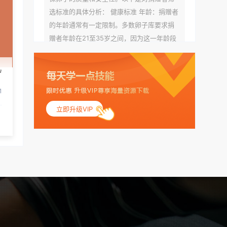
选标准的具体分析： 健康标准 年龄：捐赠者
的年龄通常有一定限制。多数卵子库要求捐
赠者年龄在21至35岁之间，因为这一年龄段
女性的卵子质量相对较高。不过，不同卵子
库的具体年龄要求可能有所不同。 身体质量
疗
指数（BMI）：捐赠者的BMI通常需要在正常
范围内，以确保其身体健康状况良好。过高
1
的BMI可能与多种健康问题相关联，包括不孕
立即升级VIP
症和妊娠并发症。 生殖健康：捐赠者需要有
规律的月经期，无生殖障碍或异常问题。此
外，还需要进行详细的妇科检查，以确保其
生殖系统的健康。 遗传病史与家族病史：捐
赠者及其家庭成员需要无严重的遗传病史、
精神病史和传染病史。这通常需要通过基因
检测、家族史调查和医疗记录审查来确定。
传染病检查：捐赠者需要进行全面的传染病
检查，包括乙肝、丙肝、HIV、梅毒等。这些