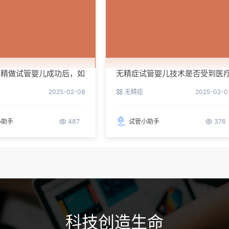
捐精做试管婴儿成功后，如
无精症试管婴儿技术是否受到医
孕期保健？
保险的覆盖？
2025-02-08
无精症
2025-02-0
小助手
487
试管小助手
376
科技创造生命