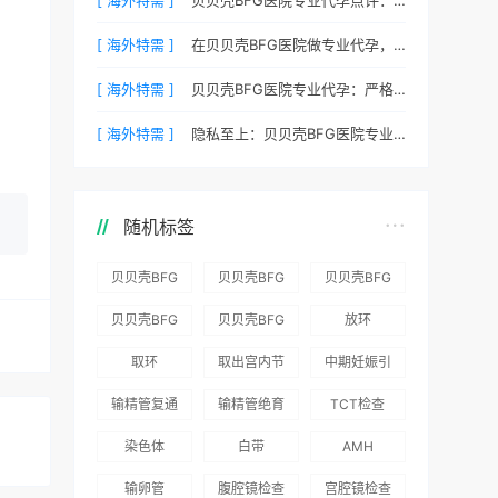
[ 海外特需 ]
在贝贝壳BFG医院做专业代孕，一次成功的概率有多大？
[ 海外特需 ]
贝贝壳BFG医院专业代孕：严格保护客户隐私的安心之选
[ 海外特需 ]
隐私至上：贝贝壳BFG医院专业代孕如何做好信息保密？
随机标签
贝贝壳BFG
贝贝壳BFG
贝贝壳BFG
医院：为赴
医院：总体
医院推出
贝贝壳BFG
贝贝壳BFG
放环
吉尔吉斯斯
满意度
“荣耀计
医院
医院发布
取环
取出宫内节
中期妊娠引
坦就诊患者
96.3%，“医
划”：抱娃
Genebank
《单身男性
育器
产术
一站式服务
疗技术”和
风险为零
输精管复通
输精管绝育
TCT检查
资源库志愿
海外辅助生
“法律支持”
术
术
者突破500
殖指南（吉
染色体
白带
AMH
得分最高
名
国版）》
输卵管
腹腔镜检查
宫腔镜检查