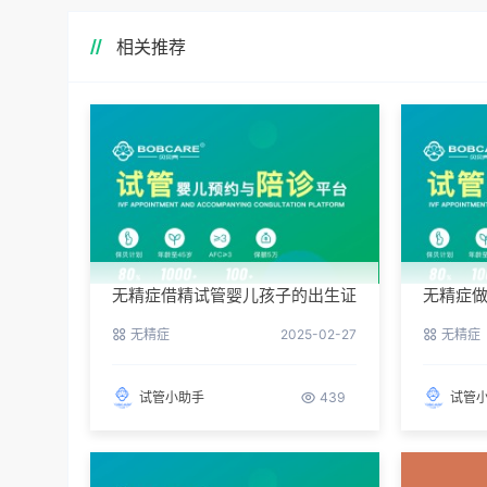
相关推荐
无精症借精试管婴儿孩子的出生证
无精症
明如何办理？
进步？
无精症
2025-02-27
无精症
试管小助手
439
试管