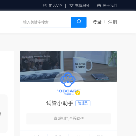
加入VIP
充值积分
关于我们
登录
注册
试管小助手
管理员
以
真诚相伴,全程助孕