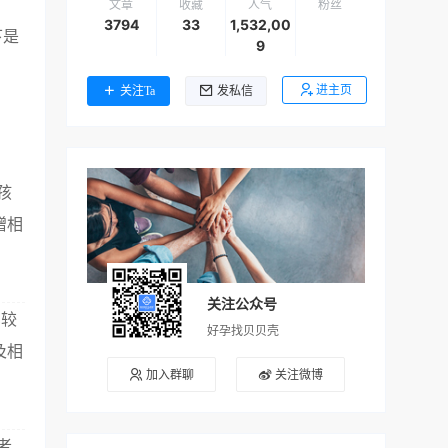
文章
收藏
人气
粉丝
3794
33
1,532,00
下是
9
进主页
关注Ta
发私信
孩
赠相
关注公众号
比较
好孕找贝贝壳
及相
加入群聊
关注微博
者