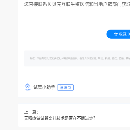
您直接联系贝贝壳互联生殖医院和当地户籍部门获
收藏
0
版权：未经有方及/或相关权利人明确书面授权，任何人不得复制、转载、摘编、修改、链接、转帖有方的内容。 转
试管小助手
管理员
上一篇：
无精症做试管婴儿技术是否在不断进步？