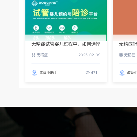
无精症试管婴儿过程中，如何选择
无精症
合适的医院和医生？
何进行
无精症
2025-02-09
无精症
试管小助手
471
试管